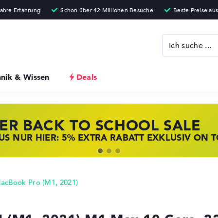
hnik & Wissen
Deals
ER BACK TO SCHOOL SALE
 STORE SSV DEALS
NOVO LAPTOP DEALS
S NUR HIER: 5% EXTRA RABATT EXKLUSIV ON 
T ZUGREIFEN: NOTEBOOKS BEI HP KRÄFTIG RED
BOOKS BEI LENOVO JETZT KRÄFTIG REDUZIERT
acBook Pro (M1, 2021)