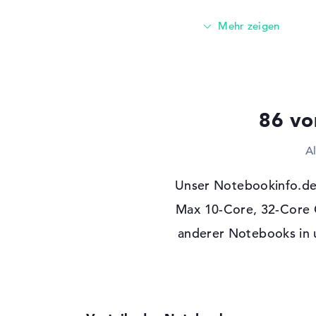
Schnittstelle
PCIe
Optische Speicher
Laufwerks-Typ
ohne Laufwerk
Display
Display-Typ
14" TFT
86 vo
Max. Auflösung
3024 x 1964
Besonderheiten
Display, glänzend, 
A
Hintergrundbeleuch
Mini LED, True Ton
Unser Notebookinfo.de
Kartenleser
Max 10-Core, 32-Core G
Unterstützte Flash-
SD Memory Card, 
anderer Notebooks in u
Speicherkarten
Audio
Soundkarte
vorhanden
Mikrofon
vorhanden