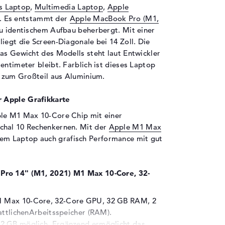
s Laptop
,
Multimedia Laptop
,
Apple
. Es entstammt der
Apple MacBook Pro (M1,
u identischem Aufbau beherbergt. Mit einer
iegt die Screen-Diagonale bei 14 Zoll. Die
Das Gewicht des Modells steht laut Entwickler
entimeter bleibt. Farblich ist dieses Laptop
t zum Großteil aus Aluminium.
 Apple Grafikkarte
ple M1 Max 10-Core Chip mit einer
chal 10 Rechenkernen. Mit der
Apple M1 Max
sem Laptop auch grafisch Performance mit gut
 Pro 14" (M1, 2021) M1 Max 10-Core, 32-
1 Max 10-Core, 32-Core GPU, 32 GB RAM, 2
attlichenArbeitsspeicher (RAM).
32 GB möglich. Ergänzend ermöglicht das