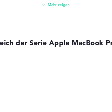
Gewicht
 Touch ID
Leicht mit 1,6 kg
ad,
,
sor
Höhe
eich der Serie Apple MacBook P
Sehr schlank mit 1,55 cm Höhe