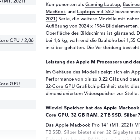
 (M1, 2021)
Komponenten als
Gaming Laptop
,
Busines
MacBook
und
Laptops mit SSD
bezeichnen
2021)
Serie, die weitere Modelle mit nahez
Auflösung von 3024 x 1964 Bildelementen, l
Oberfläche des Bildschirms ist glänzend. 
ore CPU / 2,06
bei 1,6 kg, während die Bauhöhe bei 1,55 C
in silber gehalten. Die Verkleidung besteh
Leistung des Apple M Prozessors und der
Im Gehäuse des Modells zeigt sich ein Ap
Performance von bis zu 3.22 GHz und paus
Core GPU
32-Core GPU
Grafikchip-Einheit steht die
dimensioniertem Videospeicher zur Stelle.
Wieviel Speicher hat das Apple Macbook
Core GPU, 32 GB RAM, 2 TB SSD, Silber?
Das Apple Macbook Pro 14" (M1, 2021) M
TB SSD, Silber bietet einen 32 Gigabyte st
EinHochstufen des RAMs ist auf maximal 