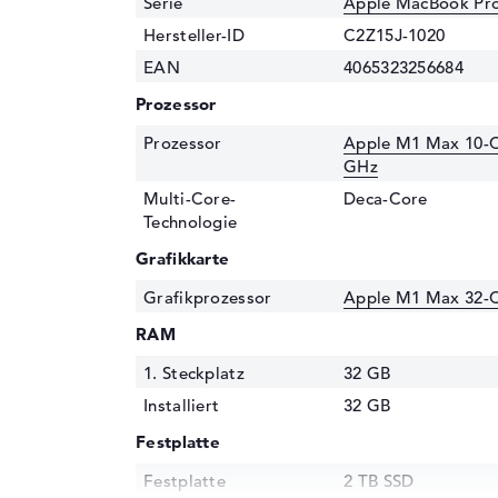
Serie
Apple MacBook Pro
Hersteller-ID
C2Z15J-1020
EAN
4065323256684
Prozessor
Prozessor
Apple M1 Max 10-C
GHz
Multi-Core-
Deca-Core
Technologie
Grafikkarte
Grafikprozessor
Apple M1 Max 32-
RAM
1. Steckplatz
32 GB
Installiert
32 GB
Festplatte
Festplatte
2 TB SSD