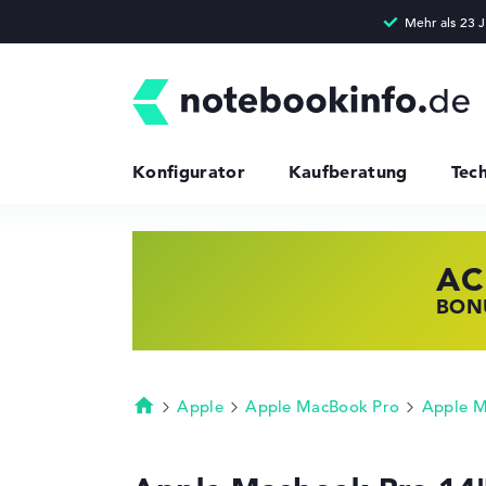
Konfigurator
Kaufberatung
Tec
AC
HP
LE
BONU
JETZ
NOTE
Apple
Apple MacBook Pro
Apple M
Startseite