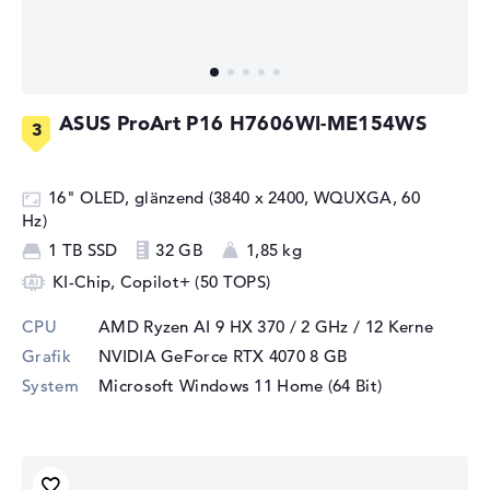
ASUS ProArt P16 H7606WI-ME154WS
16" OLED, glänzend (3840 x 2400, WQUXGA, 60
Hz)
1 TB SSD
32 GB
1,85 kg
KI-Chip, Copilot+ (50 TOPS)
CPU
AMD Ryzen AI 9 HX 370 / 2 GHz
/ 12 Kerne
Grafik
NVIDIA GeForce RTX 4070
8 GB
System
Microsoft Windows 11 Home (64 Bit)