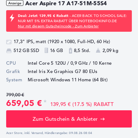
Acer Aspire 17 A17-51M-55S4
Deal: Jetzt 139,95 € Rabatt
- ACER BACK TO SCHOOL SALE:
NUR MIT 5% EXTRA RABATT ÜBER NOTEBOOKINFO.DE
Nur mit diesem Gutscheincode - Zum Anbieter
17,3" IPS, matt (1920 x 1080, Full-HD, 60 Hz)
512 GB SSD
16 GB
8,5 Std.
2,09 kg
CPU
Intel Core 5 120U / 0,9 GHz
/ 10 Kerne
Grafik
Intel Iris Xe Graphics G7 80 EUs
System
Microsoft Windows 11 Home (64 Bit)
799,00 €
659,05 €
139,95 € (17.5 %) RABATT
Zum Gutschein & Anbieter
Acer Store, inkl. Versand,
Händlerangabe:
09.08.26 08:04