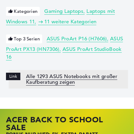
Gaming Laptops
Laptops mit
Kategorien
Windows 11
11 weitere Kategorien
ASUS ProArt P16 (H7606)
ASUS
Top 3 Serien
ProArt PX13 (HN7306)
ASUS ProArt StudioBook
16
Alle 1293 ASUS Notebooks mit großer
Kaufberatung zeigen
ACER BACK TO SCHOOL
HP STORE SSV DEALS
LENOVO LAPTOP DEALS
SALE
JETZT ZUGREIFEN: NOTEBOOKS BEI HP
NOTEBOOKS BEI LENOVO JETZT