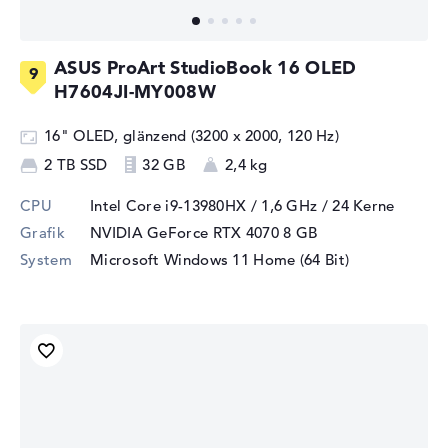
ASUS ProArt StudioBook 16 OLED
H7604JI-MY008W
16" OLED, glänzend (3200 x 2000, 120 Hz)
2 TB SSD
32 GB
2,4 kg
CPU
Intel Core i9-13980HX / 1,6 GHz
/ 24 Kerne
Grafik
NVIDIA GeForce RTX 4070
8 GB
System
Microsoft Windows 11 Home (64 Bit)