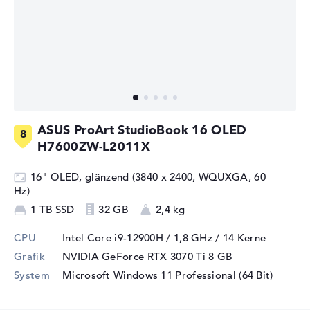
ASUS ProArt StudioBook 16 OLED
H7600ZW-L2011X
16" OLED, glänzend (3840 x 2400, WQUXGA, 60
Hz)
1 TB SSD
32 GB
2,4 kg
CPU
Intel Core i9-12900H / 1,8 GHz
/ 14 Kerne
Grafik
NVIDIA GeForce RTX 3070 Ti
8 GB
System
Microsoft Windows 11 Professional (64 Bit)