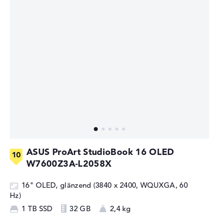
ASUS ProArt StudioBook 16 OLED
W7600Z3A-L2058X
16" OLED, glänzend (3840 x 2400, WQUXGA, 60
Hz)
1 TB SSD
32 GB
2,4 kg