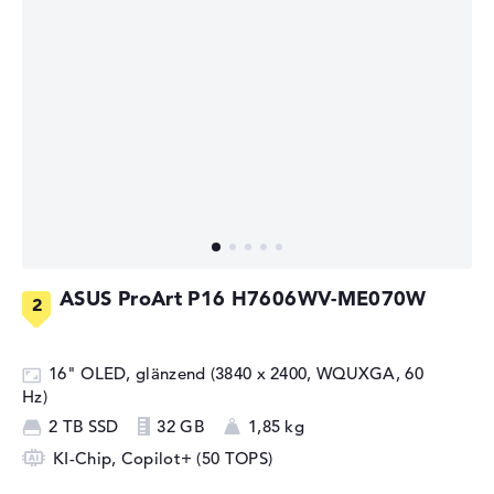
ASUS ProArt P16 H7606WV-ME070W
16" OLED, glänzend (3840 x 2400, WQUXGA, 60
Hz)
2 TB SSD
32 GB
1,85 kg
KI-Chip, Copilot+ (50 TOPS)