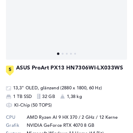
ASUS ProArt PX13 HN7306WI-LX033WS
13,3" OLED, glänzend (2880 x 1800, 60 Hz)
1 TB SSD
32 GB
1,38 kg
KI-Chip (50 TOPS)
CPU
AMD Ryzen AI 9 HX 370 / 2 GHz
/ 12 Kerne
Grafik
NVIDIA GeForce RTX 4070
8 GB