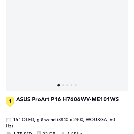
ASUS ProArt P16 H7606WV-ME101WS
16" OLED, glänzend (3840 x 2400, WQUXGA, 60
Hz)
1 TB SSD
32 GB
1,85 kg