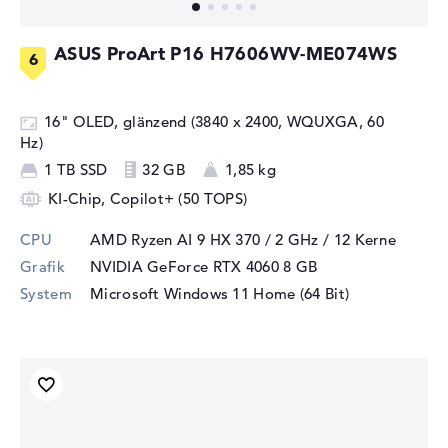
ASUS ProArt P16 H7606WV-ME074WS
16" OLED, glänzend (3840 x 2400, WQUXGA, 60
Hz)
1 TB SSD
32 GB
1,85 kg
KI-Chip, Copilot+ (50 TOPS)
CPU
AMD Ryzen AI 9 HX 370 / 2 GHz
/ 12 Kerne
Grafik
NVIDIA GeForce RTX 4060
8 GB
System
Microsoft Windows 11 Home (64 Bit)