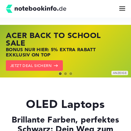
ACER BACK TO SCHOOL
HP STORE SSV DEALS
LENOVO LAPTOP DEALS
Suchen
SALE
JETZT ZUGREIFEN: NOTEBOOKS BEI HP
NOTEBOOKS BEI LENOVO JETZT
BONUS NUR HIER: 5% EXTRA RABATT
KRÄFTIG REDUZIERT
KRÄFTIG REDUZIERT
Konfigurator
EXKLUSIV ON TOP
ZU DEN HP ANGEBOTEN
LENOVO DEALS ZEIGEN
JETZT DEAL SICHERN
Kaufberatung
Technik & Wissen
OLED Laptops
Deals
Brillante Farben, perfektes
Schwarz: Dein Weg zum
Merkzettel