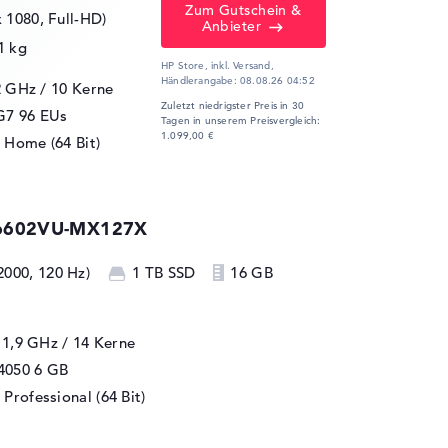
Zum Gutschein &
x 1080, Full-HD)
Anbieter
1 kg
HP Store, inkl. Versand,
Händlerangabe:
08.08.26 04:52
2 GHz
/ 10 Kerne
Zuletzt niedrigster Preis in 30
 G7 96 EUs
Tagen in unserem Preisvergleich:
1.099,00 €
 Home (64 Bit)
K6602VU-MX127X
2000, 120 Hz)
1 TB SSD
16 GB
/ 1,9 GHz
/ 14 Kerne
4050
6 GB
Professional (64 Bit)