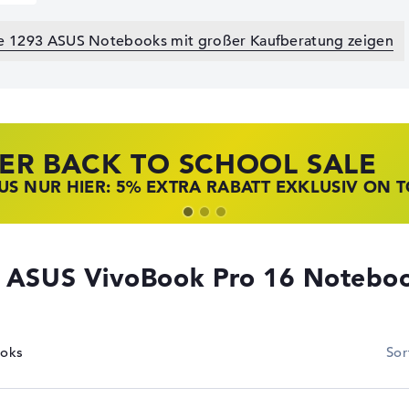
le 1293 ASUS Notebooks mit großer Kaufberatung zeigen
ER BACK TO SCHOOL SALE
 STORE SSV DEALS
NOVO LAPTOP DEALS
S NUR HIER: 5% EXTRA RABATT EXKLUSIV ON 
T ZUGREIFEN: NOTEBOOKS BEI HP KRÄFTIG RED
BOOKS BEI LENOVO JETZT KRÄFTIG REDUZIERT
ASUS VivoBook Pro 16 Notebo