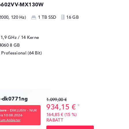
K6602VV-MX130W
2000, 120 Hz)
1 TB SSD
16 GB
/ 1,9 GHz
/ 14 Kerne
4060
8 GB
Professional (64 Bit)
7-dk0771ng
1.099,00 €
934,15 €
tore
- EXKLUSIV - NUR
164,85 € (15 %)
bis 10.08.2026
RABATT
Zum Anbieter