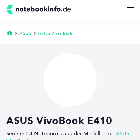
ASUS
ASUS VivoBook
Startseite
Suchen
Konfigurator
Kaufberatung
Technik & Wissen
ASUS VivoBook E410
Deals
Serie mit 4 Notebooks aus der Modellreihe:
ASUS
Merkzettel