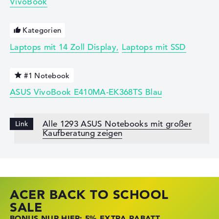
VivoBook
Kategorien
Laptops mit 14 Zoll Display
Laptops mit SSD
#1 Notebook
ASUS VivoBook E410MA-EK368TS Blau
Alle 1293 ASUS Notebooks mit großer
Kaufberatung zeigen
ACER BACK TO SCHOOL
HP STORE SSV DEALS
LENOVO LAPTOP DEALS
SALE
JETZT ZUGREIFEN: NOTEBOOKS BEI HP
NOTEBOOKS BEI LENOVO JETZT
BONUS NUR HIER: 5% EXTRA RABATT