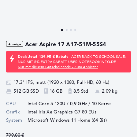
Acer Aspire 17 A17-51M-55S4
Deal: Jetzt 139,95 € Rabatt
- ACER BACK TO SCHOOL SALE:
NUR MIT 5% EXTRA RABATT ÜBER NOTEBOOKINFO.DE
Nur mit diesem Gutscheincode - Zum Anbieter
17,3" IPS, matt (1920 x 1080, Full-HD, 60 Hz)
512 GB SSD
16 GB
8,5 Std.
2,09 kg
CPU
Intel Core 5 120U / 0,9 GHz
/ 10 Kerne
Grafik
Intel Iris Xe Graphics G7 80 EUs
System
Microsoft Windows 11 Home (64 Bit)
799,00 €