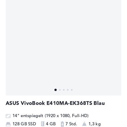
ASUS VivoBook E410MA-EK368TS Blau
14" entspiegelt (1920 x 1080, Full-HD)
128 GB SSD
4 GB
7 Std.
1,3 kg