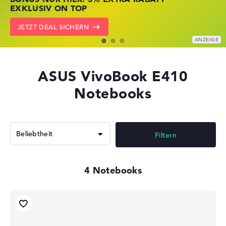
KRÄFTIG REDUZIERT
KRÄFTIG REDUZIERT
EXKLUSIV ON TOP
ZU DEN HP ANGEBOTEN
LENOVO DEALS ZEIGEN
JETZT DEAL SICHERN
ASUS VivoBook E410
Notebooks
Filtern
4