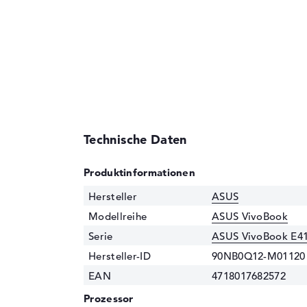
Technische Daten
Produktinformationen
Hersteller
ASUS
Modellreihe
ASUS VivoBook
Serie
ASUS VivoBook E4
Hersteller-ID
90NB0Q12-M01120
EAN
4718017682572
Prozessor