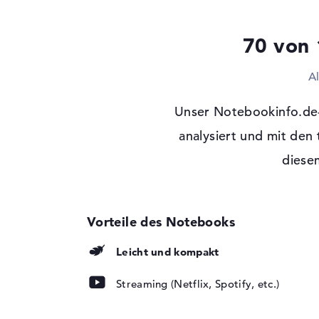
Optische Speicher
Laufwerks-Typ
ohne Laufwerk
70 von 
Display
A
Display-Typ
14" TFT
Max. Auflösung
1366 x 768
Unser Notebookinfo.de
Auflösungstyp
WXGA
analysiert und mit den
Besonderheiten
Display, entspiegel
diesem
Hintergrundbeleuc
Kartenleser
Unterstützte Flash-
microSD
Speicherkarten
Audio
Leicht und kompakt
Soundkarte
ASUS SonicMaster 
Streaming (Netflix, Spotify, etc.)
Mikrofon
vorhanden