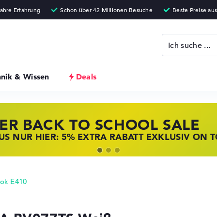
hnik & Wissen
Deals
ER BACK TO SCHOOL SALE
 STORE SSV DEALS
NOVO LAPTOP DEALS
S NUR HIER: 5% EXTRA RABATT EXKLUSIV ON 
T ZUGREIFEN: NOTEBOOKS BEI HP KRÄFTIG RED
BOOKS BEI LENOVO JETZT KRÄFTIG REDUZIERT
ok E410