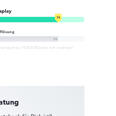
splay
flösung
tspiegeltes 14 Zoll Display mit niedriger
flösung von maximal 1366 x 768
ratung