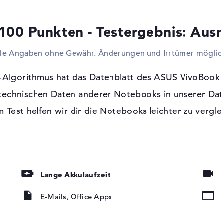
weiteren Laufwerken oder Adaptern aufrüs
Verbindungen steht euch die Tür offen op
100 Punkten - Testergebnis: Aus
verbinden. Dazu zählen zum Beispiel Beam
ermöglichen im ASUS VivoBook E410MA-BV
lle Angaben ohne Gewähr. Änderungen und Irrtümer möglic
CDs, DVDs oder Blu-ray.
Windows 10 Betriebssystem und 1 Jahr 
-Algorithmus hat das Datenblatt des ASUS VivoBo
Als Programm-Grundlage findet Windows 10
 technischen Daten anderer Notebooks in unserer Da
Unannehmlichkeit mit dem ASUS VivoBook 
t, LED-
 Test helfen wir dir die Notebooks leichter zu vergl
htung
Jahr Bring-In Service in Anspruch nehmen.
Lange Akkulaufzeit
Technology
E-Mails, Office Apps