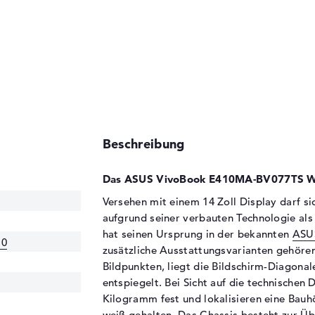
Beschreibung
Das ASUS VivoBook E410MA-BV077TS We
Versehen mit einem 14 Zoll Display darf
aufgrund seiner verbauten Technologie al
hat seinen Ursprung in der bekannten
ASU
10
zusätzliche Ausstattungsvarianten gehören
Bildpunkten, liegt die Bildschirm-Diagonale
entspiegelt. Bei Sicht auf die technischen 
Kilogramm fest und lokalisieren eine Bauhö
weiß gehalten. Das Chassis besteht zur Üb