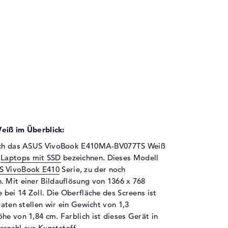
iß im Überblick:
 sich das ASUS VivoBook E410MA-BV077TS Weiß
s
Laptops mit SSD
bezeichnen. Dieses Modell
S VivoBook E410
Serie, zu der noch
. Mit einer Bildauflösung von 1366 x 768
 bei 14 Zoll. Die Oberfläche des Screens ist
Daten stellen wir ein Gewicht von 1,3
he von 1,84 cm. Farblich ist dieses Gerät in
erzahl aus Kunststoff.