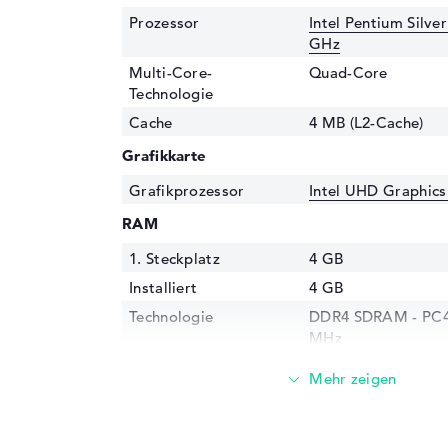
Prozessor
Intel Pentium Silve
GHz
Multi-Core-
Quad-Core
Technologie
Cache
4 MB (L2-Cache)
Grafikkarte
Grafikprozessor
Intel UHD Graphics
RAM
1. Steckplatz
4 GB
Installiert
4 GB
Technologie
DDR4 SDRAM - PC4-
MHz
Festplatte
Festplatte
64 GB SSD
Schnittstelle
e.MMC Onboard