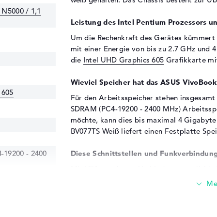
r N5000 / 1,1
Leistung des Intel Pentium Prozessors un
Um die Rechenkraft des Gerätes kümmert 
mit einer Energie von bis zu 2.7 GHz und 
die
Intel UHD Graphics 605
Grafikkarte mi
Wieviel Speicher hat das ASUS VivoBo
 605
Für den Arbeitsspeicher stehen insgesamt 
SDRAM (PC4-19200 - 2400 MHz) Arbeitsspe
möchte, kann dies bis maximal 4 Gigabyt
BV077TS Weiß liefert einen Festplatte Spe
19200 - 2400
Diese Schnittstellen und Funkverbindung
Mit Hilfe moderner Verbindungsmöglichkeit
(1x), USB 3.2 - Typ C (1x) und HDMI (1x) k
VivoBook E410MA-BV077TS Weiß anschließen
Touchpads, Lautsprecher oder Joysticks? A
Verbindungsmöglichkeiten. Außerdem dürft 