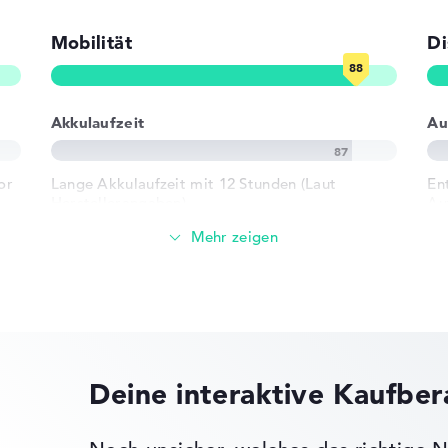
Mobilität
Di
ad, Tastatur
Akkulaufzeit
Au
802.11b,
or
Lange Akkulaufzeit mit 12 Stunden (Laut
En
Herstellerangaben)
Au
Gewicht
 3.2 - Typ A, 1
Besonders leichte 1,3 kg
e
Höhe
ck
Deine interaktive Kaufbe
n)
Schlank mit 1,84 cm Höhe