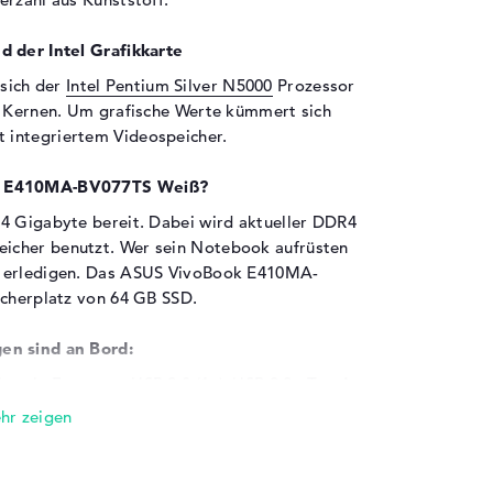
d der Intel Grafikkarte
sich der
Intel Pentium Silver N5000
Prozessor
4 Kernen. Um grafische Werte kümmert sich
t integriertem Videospeicher.
ok E410MA-BV077TS Weiß?
4 Gigabyte bereit. Dabei wird aktueller DDR4
icher benutzt. Wer sein Notebook aufrüsten
e erledigen. Das ASUS VivoBook E410MA-
icherplatz von 64 GB SSD.
en sind an Bord:
en in Form von USB 2.0 (1x), USB 3.2 - Typ A
önnt ihr weitere Technik mit dem ASUS
. All-in-One Drucker, Tastaturen,
lles arbeitet an den hier vorhandenen USB-
ihr euren Speicher einfach mit Hilfe von