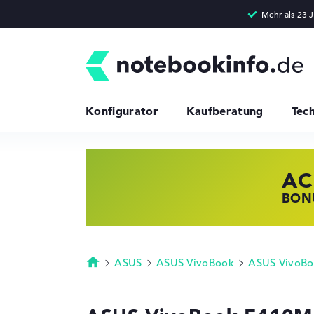
Konfigurator
Kaufberatung
Tec
AC
HP
LE
BONU
JETZ
NOTE
ASUS
ASUS VivoBook
ASUS VivoBo
Startseite