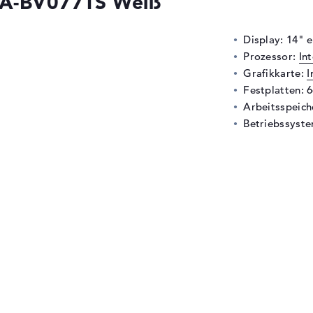
A-BV077TS Weiß
Display: 14" 
Prozessor:
In
Grafikkarte:
I
Festplatten: 
Arbeitsspeic
Betriebssyste