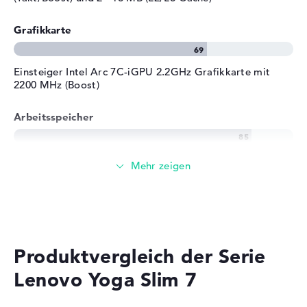
Grafikkarte
Einsteiger Intel Arc 7C-iGPU 2.2GHz Grafikkarte mit
2200 MHz (Boost)
Arbeitsspeicher
Großer 16 GB Arbeitspeicher - LPDDR5X - 7467 MHZ
Speicher
Mittelgroßer 512 GB SSD Speicher
Produktvergleich der Serie
Lenovo Yoga Slim 7
Mobilität