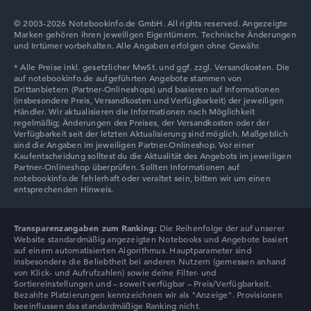
Intel Arc 130V
Laufwerk
© 2003-2026 Notebookinfo.de GmbH. All rights reserved. Angezeigte
ohne Laufwerk
Marken gehören ihren jeweiligen Eigentümern. Technische Änderungen
Lenovo V
und Irrtümer vorbehalten. Alle Angaben erfolgen ohne Gewähr.
Betriebssystem
Microsoft Windows 11 Home (64 Bit)
Notebook anzeigen
Lenovo Chromebook
Transparenzangaben zum Ranking:
Die Reihenfolge der auf unserer
Website standardmäßig angezeigten Notebooks und Angebote basiert
auf einem automatisierten Algorithmus. Hauptparameter sind
insbesondere die Beliebtheit bei anderen Nutzern (gemessen anhand
von Klick- und Aufrufzahlen) sowie deine Filter- und
Sortiereinstellungen und – soweit verfügbar – Preis/Verfügbarkeit.
Bezahlte Platzierungen kennzeichnen wir als "Anzeige". Provisionen
beeinflussen das standardmäßige Ranking nicht.