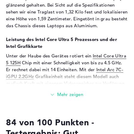
glänzend gehalten. Bei Sicht auf die Spezifikationen
Sensorauflösung
2 MP
sehen wir eine Traglast von 1,32 Kilo fest und lokalisieren
Eingabegeräte
eine Höhe von 1,59 Zentimeter. Eingetönt in grau besteht
das Chassis dieses Laptops aus Aluminium.
Eingabegeräte
Multi-Touch-Trackpad,
Tastatur
Leistung des Intel Core Ultra 5 Prozessors und der
Tastatur
Beleuchtet (hintergrund)
Intel Grafikkarte
Netzwerk
Unter der Haube des Gerätes rotiert ein
Intel Core Ultra
5 125H
Chip mit einer Schnelligkeit von bis zu 4.5 GHz.
WLAN
802.11a, 802.11ac, 802.11ax,
Er rechnet dabei mit 14 Einheiten. Mit der
Intel Arc 7C-
802.11b, 802.11g, 802.11n
iGPU 2.2GHz
Grafikeinheit steht diesem Modell auch
Bluetooth
5.3
grafisch Kraft mit eigenem Videospeicher zur Verfügung.
Erweiterung / Konnektivität
Wieviel Speicher hat das Lenovo Yoga Slim 7 14IMH9
Schnittstellen
2 x Thunderbolt 4, 1 x USB 3.2
83CVCTO1WWDE1?
- Typ A, 1 x USB 3.2 - Typ C
Der 16 Gigabyte große Arbeitsspeicher (RAM) kommt
Video
2 x DisplayPort über
84 von 100 Punkten -
mit der bekannten LPDDR5X (7467 MHZ) Generation.
Thunderbolt 4, 1 x
DisplayPort über USB-C
Eine RAM-Aufstockung auf insgesamt bis zu 16 GByte ist
Testergebnis: Gut