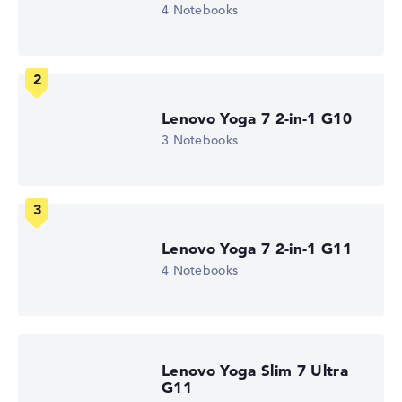
4 Notebooks
WUXGA
1. Festplatte
512 GB SSD
Arbeitsspeicher
16 GB RAM
Akkulaufzeit
Lenovo Yoga 7 2-in-1 G10
15,6 Std.
Gewicht
3 Notebooks
1,19 kg
Prozessor
AMD Ryzen AI 5 340
Prozessor-Taktfrequenz
2 - 4.8 GHz (Takt/Boost)
Prozessor-Kerne
Lenovo Yoga 7 2-in-1 G11
6
4 Notebooks
Prozessor-Technologie
Hexa-Core
Prozessor-Cache
6 - 16 MB (L2/L3-Cache)
Grafikkarte
AMD Radeon 840M
Lenovo Yoga Slim 7 Ultra
Laufwerk
G11
ohne Laufwerk