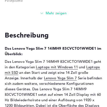
Festplatte
Festplatte
512 GB SSD
Schnittstelle
PCIe
Optische Speicher
Laufwerks-Typ
ohne Laufwerk
Beschreibung
Display
Das Lenovo Yoga Slim 7 14IMH9 83CVCTO1WWDE1 im
Display-Typ
14" TFT
Überblick:
Max. Auflösung
1920 x 1200
Das Lenovo Yoga Slim 7 14IMH9 83CVCTO1WWDE1 geht
Auflösungstyp
WUXGA
in den Kategorien
Laptops mit Windows 11
und
Laptops
Bildwiederholrate
60 Hz
mit SSD
an den Start und zeigt eine 14 Zoll große
Besonderheiten
Display, glänzend, OLED-
Anzeige. Innerhalb der
Lenovo Yoga Slim 7
Serie befinden
Display, HDR, DCI-P3
sich zudem weitere, verschiedenene Konfigurationen
Audio
dieses Gerätes. Das Lenovo Yoga Slim 7 14IMH9
83CVCTO1WWDE1 setzt auf einen 14 Zoll Display mit 60
Soundkarte
Realtek ALC3306
Hz Bildwiederholrate und einer Auflösung von 1920 x
Webcam
1200 Bildpunkten. Dabei ist die Oberfläche des Displays