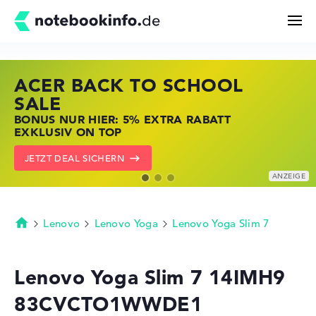
ACER BACK TO SCHOOL
HP STORE SSV DEALS
LENOVO LAPTOP DEALS
Suchen
SALE
JETZT ZUGREIFEN: NOTEBOOKS BEI HP
NOTEBOOKS BEI LENOVO JETZT
BONUS NUR HIER: 5% EXTRA RABATT
KRÄFTIG REDUZIERT
KRÄFTIG REDUZIERT
Konfigurator
EXKLUSIV ON TOP
ZU DEN HP ANGEBOTEN
LENOVO DEALS ZEIGEN
JETZT DEAL SICHERN
Kaufberatung
Technik & Wissen
Lenovo
Lenovo Yoga
Lenovo Yoga Slim 7
Startseite
Deals
Lenovo Yoga Slim 7 14IMH9
83CVCTO1WWDE1
Merkzettel