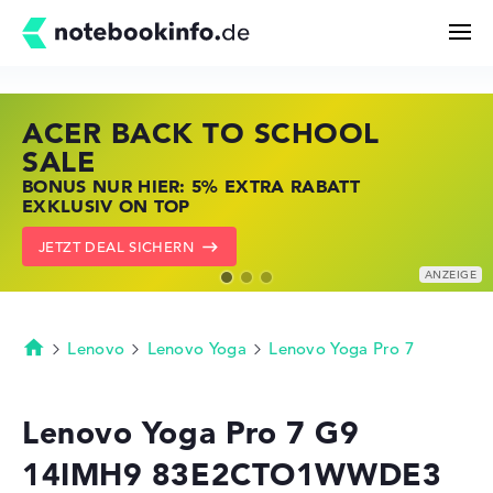
ACER BACK TO SCHOOL
HP STORE SSV DEALS
LENOVO LAPTOP DEALS
Suchen
SALE
JETZT ZUGREIFEN: NOTEBOOKS BEI HP
NOTEBOOKS BEI LENOVO JETZT
BONUS NUR HIER: 5% EXTRA RABATT
KRÄFTIG REDUZIERT
KRÄFTIG REDUZIERT
Konfigurator
EXKLUSIV ON TOP
ZU DEN HP ANGEBOTEN
LENOVO DEALS ZEIGEN
JETZT DEAL SICHERN
Kaufberatung
Technik & Wissen
Lenovo
Lenovo Yoga
Lenovo Yoga Pro 7
Startseite
Deals
Lenovo Yoga Pro 7 G9
14IMH9 83E2CTO1WWDE3
Merkzettel