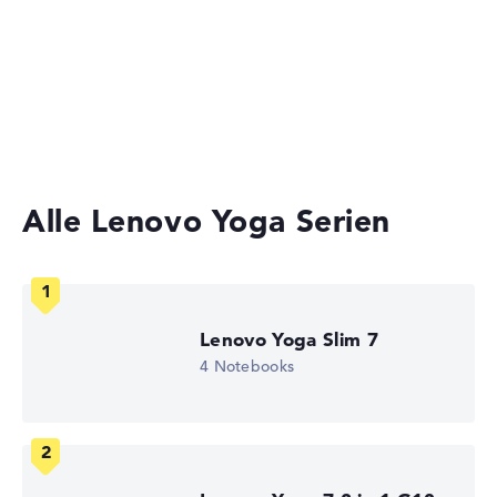
Herstellerangaben)
Ultrabooks
Gewicht
Business Laptops
2-in-1 Convertible Notebooks
Leicht mit 1,59 kg
Höhe
Alle Lenovo Yoga Serien
Sehr schlank mit 1,66 cm Höhe
Lenovo Yoga Slim 7
Display
4 Notebooks
Auflösung