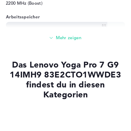
2200 MHz (Boost)
Arbeitsspeicher
Großer 16 GB Arbeitspeicher - LPDDR5X - 7467 MHZ
Speicher
Das Lenovo Yoga Pro 7 G9
Mittelgroßer 512 GB SSD Speicher
14IMH9 83E2CTO1WWDE3
findest du in diesen
Mobilität
Kategorien
Akkulaufzeit
Laptops mit SSD
Lange Akkulaufzeit mit 10,4 Stunden (Laut
Laptops mit Windows 11