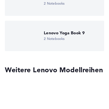
Wir arbeiten mit den offiziellen Herstellerangaben.
2 Notebooks
Fehlen Daten bei einzelnen Modellen, passen sich die
Gewichtungen automatisch an.
Lob oder Kritik?
Wir freuen uns über dein Feedback
Lenovo Yoga Book 9
2 Notebooks
Weitere Lenovo Modellreihen