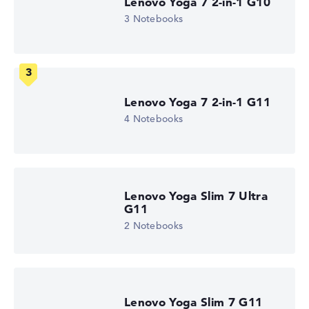
Lenovo Yoga 7 2-in-1 G10
Mit maximal 3072 x 1920 besonders hochauflösendes
glänzendes 14,5 Zoll IPS-Display und 120 Hz
3 Notebooks
Wie wir testen und bewerten
Lenovo Yoga 7 2-in-1 G11
Wir helfen dir, technische Daten von Notebooks leichter
zu vergleichen. Unser Test-Algorithmus analysiert die
4 Notebooks
Datenblätter tausender Notebooks automatisch –
basierend auf über 23 Jahren Erfahrung in der Notebook-
Kaufberatung.
Die Gesamtnote
setzt sich aus drei Teilbewertungen
Lenovo Yoga Slim 7 Ultra
zusammen:
G11
Leistung & Speicher (60%):
Prozessor 40%,
2 Notebooks
Grafikkarte 30%, RAM 15%, Speicher 15%
Mobilität (20%):
Akkulaufzeit 50%, Gewicht 35%,
Höhe 15%
Display (20%):
Auflösung 100%
Lenovo Yoga Slim 7 G11