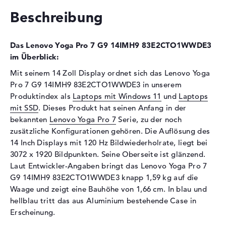
Laufwerks-Typ
ohne Laufwerk
Beschreibung
Display
Das Lenovo Yoga Pro 7 G9 14IMH9 83E2CTO1WWDE3
Display-Typ
14,5" TFT
im Überblick:
Max. Auflösung
3072 x 1920
Mit seinem 14 Zoll Display ordnet sich das Lenovo Yoga
Bildwiederholrate
120 Hz
Pro 7 G9 14IMH9 83E2CTO1WWDE3 in unserem
Besonderheiten
Multi-Touchscreen, glänzend,
Produktindex als
Laptops mit Windows 11
und
Laptops
LED-Hintergrundbeleuchtung,
mit SSD
. Dieses Produkt hat seinen Anfang in der
IPS Panel, Dolby Vision,
bekannten
Lenovo Yoga Pro 7
Serie, zu der noch
farbkalibriert, sRGB
zusätzliche Konfigurationen gehören. Die Auflösung des
Audio
14 Inch Displays mit 120 Hz Bildwiederholrate, liegt bei
3072 x 1920 Bildpunkten. Seine Oberseite ist glänzend.
Soundkarte
Realtek ALC3306
Laut Entwickler-Angaben bringt das Lenovo Yoga Pro 7
Webcam
G9 14IMH9 83E2CTO1WWDE3 knapp 1,59 kg auf die
Waage und zeigt eine Bauhöhe von 1,66 cm. In blau und
Sensorauflösung
2 MP
hellblau tritt das aus Aluminium bestehende Case in
Eingabegeräte
Erscheinung.
Eingabegeräte
Multi-Touch-Trackpad, Multi-