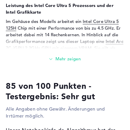
Touchscreen, Tastatur
Leistung des Intel Core Ultra 5 Prozessors und der
Intel Grafikkarte
Tastatur
Beleuchtet (hintergrund)
Im Gehäuse des Modells arbeitet ein
Intel Core Ultra 5
Netzwerk
125H
Chip mit einer Performance von bis zu 4.5 GHz. Er
WLAN
802.11a, 802.11ac, 802.11ax,
arbeitet dabei mit 14 Rechenkernen. In Hinblick auf die
802.11b, 802.11g, 802.11n
Grafikperformance zeigt uns dieser Laptop eine
Intel Arc
Bluetooth
5.3
7C-iGPU 2.2GHz
GPU mit eigenem VRAM. Sie gilt als
wichtigste Komponente neben dem Prozessor und
Erweiterung / Konnektivität
Arbeitsspeicher.
Schnittstellen
1 x USB 3.2 - Typ A, 1 x USB
3.2 - Typ C, 1 x USB 4.0 - Typ
Wieviel Speicher hat das Lenovo Yoga Pro 7 G9
C
14IMH9 83E2CTO1WWDE3?
85 von 100 Punkten -
Video
2 x DisplayPort über USB-C, 1
Beim RAM treffen wir auf eine Kapazität von 16
x HDMI 2.1
Testergebnis: Sehr gut
Gigabyte. Größtmöglich sollten 16 GB in dieses Modell
Audio
1 x 2-in-1 Audio Jack
eingeschraubt werden. Dabei handelt es sich um den
(Kopfhörer/Mikrofon)
Alle Angaben ohne Gewähr. Änderungen und
Arbeitsspeicher-Typ LPDDR5X (7467 MHZ). Außerdem
Irrtümer möglich.
bietet das Lenovo Yoga Pro 7 G9 14IMH9
Verschiedenes
83E2CTO1WWDE3 eine 512 GB SSD Festplatte für eure
Integrierte Sicherheit
Gesichtserkennung, TPM