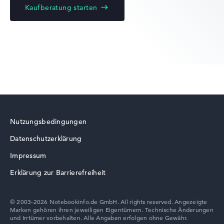
Kaufberatung starten
Lenovo Yoga
Lenovo LOQ
Nutzungsbedingungen
Datenschutzerklärung
Lenovo ThinkBook
Impressum
Erklärung zur Barrierefreiheit
© 2003-2026 Notebookinfo.de GmbH. All rights reserved. Angezeigte
Marken gehören ihren jeweiligen Eigentümern. Technische Änderungen
Lenovo V
und Irrtümer vorbehalten. Alle Angaben erfolgen ohne Gewähr.