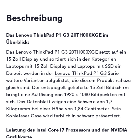
2933 MHz
Festplatte
Beschreibung
Festplatte
512 GB SSD
Das Lenovo ThinkPad P1 G3 20TH000XGE im
Schnittstelle
PCIe
Überblick:
Optische Speicher
Das Lenovo ThinkPad P1 G3 20TH000XGE setzt auf ein
Laufwerks-Typ
ohne Laufwerk
15 Zoll Display und sortiert sich in den Kategorien
Laptops mit 15 Zoll Display
und
Laptops mit SSD
ein.
Display
Derzeit werden in der
Lenovo ThinkPad P1 G3
Serie
Display-Typ
15,6" TFT
weitere Varianten aufgelistet, die diesem Produkt nahezu
Max. Auflösung
1920 x 1080
gleich sind. Der entspiegelt gelieferte 15 Zoll Bildschirm
bringt eine Auflösung von 1920 x 1080 Bildpunkten mit
Auflösungstyp
Full-HD
sich. Das Datenblatt zeigen eine Schwere von 1,7
Besonderheiten
Display, entspiegelt, LED-
Kilogramm bei einer Höhe von 1,84 Centimeter. Sein
Hintergrundbeleuchtung, IPS
Kohlefaser Case wird farblich in schwarz präsentiert.
Panel, HDR, Dolby Vision
Kartenleser
Leistung des Intel Core i7 Prozessors und der NVIDIA
Grafikkarte
Unterstützte Flash-
SD Memory Card