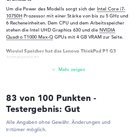
Speicherkarten
Um die Power des Modells sorgt sich der
Intel Core i7-
10750H
Prozessor mit einer Stärke von bis zu 5 GHz und
Audio
6 Recheneinheiten. Dem CPU und dem Arbeitsspeicher
Soundkarte
Realtek ALC3286
stehen die Intel UHD Graphics 630 und die
NVIDIA
Mikrofon
vorhanden
Quadro T1000 Max-Q
GPUs mit 4 GB VRAM zur Seite.
Webcam
Wieviel Speicher hat das Lenovo ThinkPad P1 G3
Sensorauflösung
0,9 MP
20TH000XGE?
Eingabegeräte
Beim RAM treffen wir auf eine Stärke von 16 Gigabyte.
Total dürfen 64 GB in dieses Modell eingesetzt werden.
Eingabegeräte
Multi-Touch-Trackpad,
Dabei handelt es sich um den Arbeitsspeicher-Typ DDR4
Tastatur
SDRAM (PC4-23466 - 2933 MHz). Die Speicherkraft
Tastatur
Beleuchtet (hintergrund),
83 von 100 Punkten -
dieses Laptops endet bei 512 GB SSD. In diesem Szenario
Flüssigkeitsabweisend
wird hier eine aktuelle Festplatte eingesetzt.
Testergebnis: Gut
Netzwerk
Diese Schnittstellen und Funkverbindungen sind an
Netzwerkkarte
Gigabit Ethernet
Alle Angaben ohne Gewähr. Änderungen und
Bord:
(10/100/1000)
Irrtümer möglich.
Zu den wichtigsten Schnittstellen des Notebooks zählen
WLAN
802.11a, 802.11ac, 802.11ax,