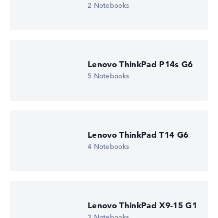
Mobilität (20%):
Akkulaufzeit 50%, Gewicht 35%,
2 Notebooks
Höhe 15%
Display (20%):
Auflösung 100%
Wir arbeiten mit den offiziellen Herstellerangaben.
Fehlen Daten bei einzelnen Modellen, passen sich die
Gewichtungen automatisch an.
Lenovo ThinkPad P14s G6
5 Notebooks
Lob oder Kritik?
Wir freuen uns über dein Feedback
Lenovo ThinkPad T14 G6
4 Notebooks
Lenovo ThinkPad X9-15 G1
2 Notebooks