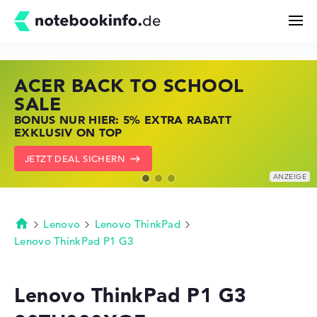
ACER BACK TO SCHOOL
HP STORE SSV DEALS
LENOVO LAPTOP DEALS
Suchen
SALE
JETZT ZUGREIFEN: NOTEBOOKS BEI HP
NOTEBOOKS BEI LENOVO JETZT
BONUS NUR HIER: 5% EXTRA RABATT
KRÄFTIG REDUZIERT
KRÄFTIG REDUZIERT
Konfigurator
EXKLUSIV ON TOP
ZU DEN HP ANGEBOTEN
LENOVO DEALS ZEIGEN
JETZT DEAL SICHERN
Kaufberatung
Technik & Wissen
Lenovo
Lenovo ThinkPad
Startseite
Lenovo ThinkPad P1 G3
Deals
Lenovo ThinkPad P1 G3
Merkzettel