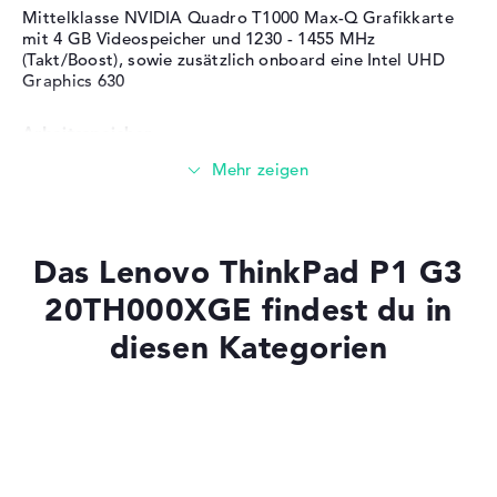
Betriebssystem / Software
Mittelklasse NVIDIA Quadro T1000 Max-Q Grafikkarte
mit 4 GB Videospeicher und 1230 - 1455 MHz
Bereitgestelltes
Microsoft Windows 10
(Takt/Boost), sowie zusätzlich onboard eine Intel UHD
Betriebssystem
Professional (64 Bit)
Graphics 630
Herstellergarantie
Arbeitsspeicher
Service & Support
3 Jahre Bring-In Service
Großer 16 GB (1 x 16 GB, 1 x Frei) Arbeitspeicher - DDR4
SDRAM - PC4-23466 - 2933 MHz
Das Lenovo ThinkPad P1 G3
Speicher
20TH000XGE findest du in
diesen Kategorien
Mittelgroßer 512 GB SSD Speicher
Mobilität
Laptops mit SSD
Laptops mit Windows 11