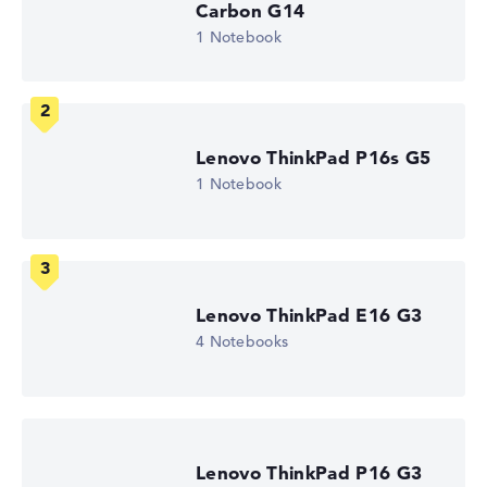
Carbon G14
Auflösung
1 Notebook
Entspiegeltes 15,6 Zoll IPS-Display mit solider Auflösung
von maximal 1920 x 1080
Lenovo ThinkPad P16s G5
1 Notebook
Wie wir testen und bewerten
Wir helfen dir, technische Daten von Notebooks leichter
zu vergleichen. Unser Test-Algorithmus analysiert die
Datenblätter tausender Notebooks automatisch –
Lenovo ThinkPad E16 G3
basierend auf über 23 Jahren Erfahrung in der Notebook-
4 Notebooks
Kaufberatung.
Die Gesamtnote
setzt sich aus drei Teilbewertungen
zusammen:
Leistung & Speicher (60%):
Prozessor 40%,
Grafikkarte 30%, RAM 15%, Speicher 15%
Lenovo ThinkPad P16 G3