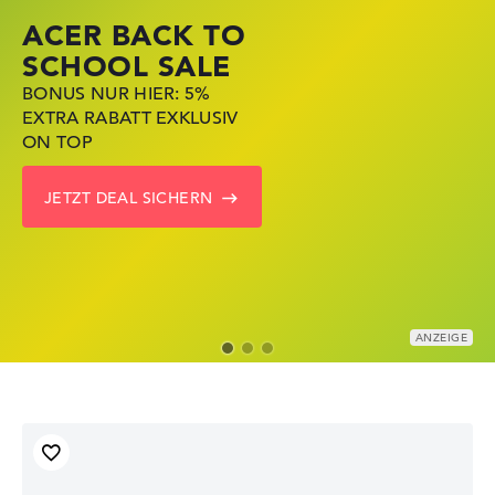
ACER BACK TO
HP STORE SSV
LENOVO LAPTOP
SCHOOL SALE
DEALS
DEALS
BONUS NUR HIER: 5%
JETZT ZUGREIFEN:
NOTEBOOKS BEI LENOVO
EXTRA RABATT EXKLUSIV
NOTEBOOKS BEI HP KRÄFTIG
JETZT KRÄFTIG REDUZIERT
ON TOP
REDUZIERT
LENOVO DEALS ZEIGEN
JETZT DEAL SICHERN
ZU DEN HP ANGEBOTEN