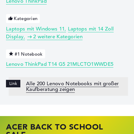
Lenovo ThinkPad
Kategorien
Laptops mit Windows 11
Laptops mit 14 Zoll
Display
2 weitere Kategorien
#1 Notebook
Lenovo ThinkPad T14 G5 21MLCTO1WWDE5
Alle 200 Lenovo Notebooks mit großer
Kaufberatung zeigen
ACER BACK TO SCHOOL
HP STORE SSV DEALS
LENOVO LAPTOP DEALS