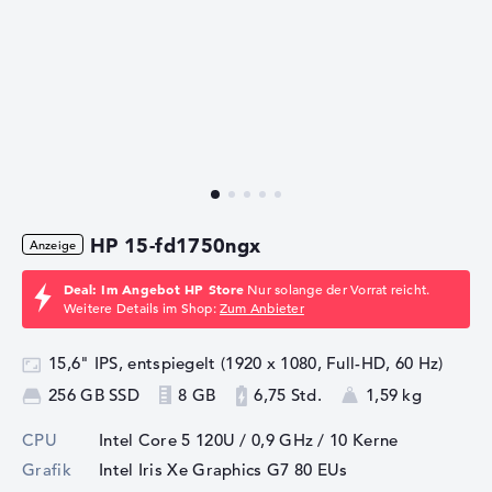
HP 15-fd1750ngx
Deal: Im Angebot HP Store
Nur solange der Vorrat reicht.
Weitere Details im Shop:
Zum Anbieter
15,6" IPS, entspiegelt (1920 x 1080, Full-HD, 60 Hz)
256 GB SSD
8 GB
6,75 Std.
1,59 kg
CPU
Intel Core 5 120U / 0,9 GHz
/ 10 Kerne
Grafik
Intel Iris Xe Graphics G7 80 EUs