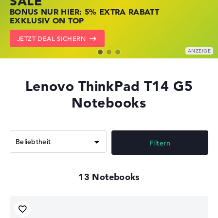
SALE
JETZT ZUGREIFEN: NOTEBOOKS BEI HP
NOTEBOOKS BEI LENOVO JETZT
BONUS NUR HIER: 5% EXTRA RABATT
KRÄFTIG REDUZIERT
KRÄFTIG REDUZIERT
EXKLUSIV ON TOP
ZU DEN HP ANGEBOTEN
LENOVO DEALS ZEIGEN
JETZT DEAL SICHERN
Lenovo ThinkPad T14 G5
Notebooks
Filtern
13