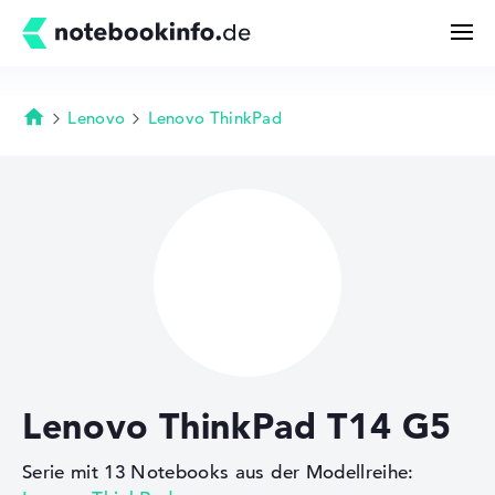
Lenovo
Lenovo ThinkPad
Startseite
Suchen
Konfigurator
Kaufberatung
Technik & Wissen
Lenovo ThinkPad T14 G5
Deals
Serie mit 13 Notebooks aus der Modellreihe:
Merkzettel