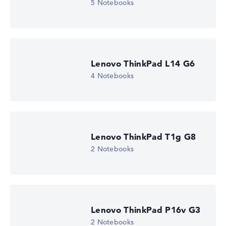
Zum Anbieter
5 Notebooks
Lenovo, inkl. Versand, Händlerangabe: 08.08.26 15:12 —
Zuletzt niedrigster
Preis in 30 Tagen in unserem Preisvergleich: 2.509,02 €
Hersteller-ID
21S6CTO1WWDE1
EAN
Lenovo ThinkPad L14 G6
-
Display
4 Notebooks
14" IPS, matt
Bildwiederholrate
60 Hz
Auflösung
1920 x 1200
Auflösungstyp
Lenovo ThinkPad T1g G8
WUXGA
2 Notebooks
1. Festplatte
256 GB SSD
Arbeitsspeicher
8 GB RAM
Gewicht
1,38 kg
Prozessor
Lenovo ThinkPad P16v G3
Intel Core Ultra 5 225U
2 Notebooks