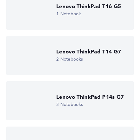
Lenovo, inkl. Versand, Händlerangabe: 08.08.26 15:12 —
Zuletzt niedrigster
Lenovo ThinkPad T16 G5
Preis in 30 Tagen in unserem Preisvergleich: 2.279,01 €
1 Notebook
Hersteller-ID
21SECTO1WWDE1
EAN
-
Display
14" IPS Touch, matt
Bildwiederholrate
Lenovo ThinkPad T14 G7
60 Hz
2 Notebooks
Auflösung
1920 x 1200
Auflösungstyp
WUXGA
1. Festplatte
512 GB SSD
Lenovo ThinkPad P14s G7
Arbeitsspeicher
16 GB RAM
3 Notebooks
Gewicht
1,38 kg
Prozessor
AMD Ryzen AI 5 PRO 340
Prozessor-Taktfrequenz