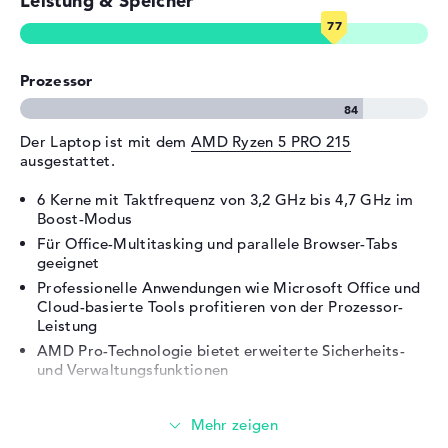
Leistung & Speicher
Netzwerk
1 x Ethernet - RJ-45
Verschiedenes
Prozessor
Integrierte Sicherheit
AMD DASH, AMD Pro,
Gesichtserkennung,
Kensington Lock Slot, TPM
Der Laptop ist mit dem
AMD Ryzen 5 PRO 215
Embedded Security Chip 2.0,
ausgestattet.
Webcam-Abdeckung
Sonstiges
Copilot, Schnellladefunktion
6 Kerne mit Taktfrequenz von 3,2 GHz bis 4,7 GHz im
Boost-Modus
Stromversorgung
Für Office-Multitasking und parallele Browser-Tabs
geeignet
Akku
3 Zellen Lithium Ionen
Professionelle Anwendungen wie Microsoft Office und
Kapazität
46,5 Wh
Cloud-basierte Tools profitieren von der Prozessor-
Leistung
Allgemein
AMD Pro-Technologie bietet erweiterte Sicherheits-
Breite
31,37 cm
und Verwaltungsfunktionen
Tiefe
22,6 cm
Grafikkarte
Höhe
2,3 cm