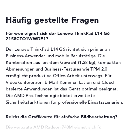
Gewicht
1,38 kg
Die
AMD Radeon 740M
übernimmt die
Farbe
schwarz
Grafikberechnung.
Häufig gestellte Fragen
Betriebssystem / Software
Taktfrequenz von 1500 bis 2500 MHz für grundlegende
Bereitgestelltes
Microsoft Windows 11 Home
Grafikaufgaben
Für wen eignet sich der Lenovo ThinkPad L14 G6
Betriebssystem
(64 Bit)
Der Grafikchip eignet sich für Office-Anwendungen und
21S8CTO1WWDE1?
einfache Bildbearbeitung
Herstellergarantie
Der Lenovo ThinkPad L14 G6 richtet sich primär an
Video-Wiedergabe und Streaming werden problemlos
Service & Support
1 Jahr Pick-up & Return-
Business-Anwender und mobile Berufstätige. Die
unterstützt
Service
Kombination aus leichtem Gewicht (1,38 kg), kompakten
Für anspruchsvolle Gaming-Szenarien und 3D-
Rendering nicht primär ausgelegt
Abmessungen und Business-Features wie TPM 2.0
ermöglicht produktive Office-Arbeit unterwegs. Für
Arbeitsspeicher
Videokonferenzen, E-Mail-Kommunikation und Cloud-
basierte Anwendungen ist das Gerät optimal geeignet.
Die AMD Pro-Technologie bietet erweiterte
Das Notebook verfügt über 16 GB DDR5-
Sicherheitsfunktionen für professionelle Einsatzszenarien.
Arbeitsspeicher.
Speichertaktfrequenz von 5600 MHz für schnellen
Reicht die Grafikkarte für einfache Bildbearbeitung?
Datenzugriff
Die verbaute AMD Radeon 740M eignet sich für