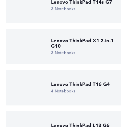
2 - 4.8 GHz (Takt/Boost)
Lenovo ThinkPad T14s G7
Prozessor-Kerne
3 Notebooks
6
Prozessor-Technologie
Hexa-Core
Prozessor-Cache
6 - 16 MB (L2/L3-Cache)
Grafikkarte
Lenovo ThinkPad X1 2-in-1
AMD Radeon 840M
G10
Laufwerk
3 Notebooks
ohne Laufwerk
Betriebssystem
Microsoft Windows 11 Home (64 Bit)
Notebook anzeigen
Lenovo ThinkPad T16 G4
4 Notebooks
Lenovo ThinkPad L13 G6