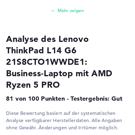
Prozessor
AMD Ryzen 5 PRO 215 / 3,2
GHz
Multi-Core-
Hexa-Core
Technologie
Cache
6 - 16 MB (L2/L3-Cache)
Analyse des Lenovo
Grafikkarte
ThinkPad L14 G6
Grafikprozessor
AMD Radeon 740M
21S8CTO1WWDE1:
RAM
Business-Laptop mit AMD
1. Steckplatz
16 GB
Ryzen 5 PRO
2. Steckplatz
Frei
Installiert
16 GB
81 von 100 Punkten - Testergebnis: Gut
Technologie
DDR5 - 5600 MHZ
Festplatte
Diese Bewertung basiert auf der systematischen
Analyse verfügbarer Herstellerdaten. Alle Angaben
Festplatte
256 GB SSD
ohne Gewähr. Änderungen und Irrtümer möglich.
Schnittstelle
PCIe