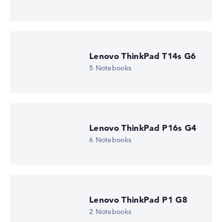
Prozessor-Taktfrequenz
2.4 - 4.8 GHz (Takt/Boost)
Prozessor-Kerne
12
Prozessor-Technologie
Dodeca-Core
Lenovo ThinkPad T14s G6
Prozessor-Cache
12 MB (L3-Cache)
5 Notebooks
Grafikkarte
Intel Xe 4C-iGPU 2.0 GHz
Laufwerk
ohne Laufwerk
Betriebssystem
Microsoft Windows 11 Home (64 Bit)
Lenovo ThinkPad P16s G4
6 Notebooks
Notebook anzeigen
Lenovo ThinkPad P1 G8
2 Notebooks