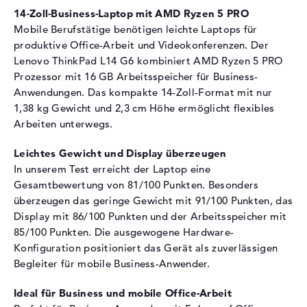
14-Zoll-Business-Laptop mit AMD Ryzen 5 PRO
Optische Speicher
Mobile Berufstätige benötigen leichte Laptops für
Laufwerks-Typ
ohne Laufwerk
produktive Office-Arbeit und Videokonferenzen. Der
Display
Lenovo ThinkPad L14 G6 kombiniert AMD Ryzen 5 PRO
Prozessor mit 16 GB Arbeitsspeicher für Business-
Display-Typ
14" TFT
Anwendungen. Das kompakte 14-Zoll-Format mit nur
Max. Auflösung
1920 x 1200
1,38 kg Gewicht und 2,3 cm Höhe ermöglicht flexibles
Arbeiten unterwegs.
Auflösungstyp
WUXGA
Bildwiederholrate
60 Hz
Leichtes Gewicht und Display überzeugen
Besonderheiten
Display, matt, LED-
In unserem Test erreicht der Laptop eine
Hintergrundbeleuchtung, IPS
Gesamtbewertung von 81/100 Punkten. Besonders
Panel, 45% NTSC, 3M DBEF 5
überzeugen das geringe Gewicht mit 91/100 Punkten, das
Audio
Display mit 86/100 Punkten und der Arbeitsspeicher mit
85/100 Punkten. Die ausgewogene Hardware-
Soundkarte
Realtek ALC3287
Konfiguration positioniert das Gerät als zuverlässigen
Webcam
Begleiter für mobile Business-Anwender.
Sensorauflösung
5 MP
Ideal für Business und mobile Office-Arbeit