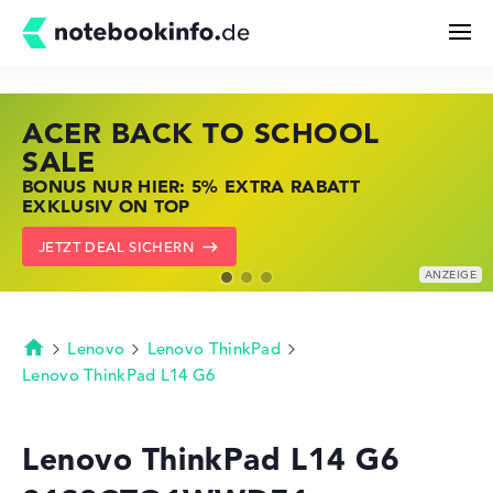
ACER BACK TO SCHOOL
HP STORE SSV DEALS
LENOVO LAPTOP DEALS
Suchen
SALE
JETZT ZUGREIFEN: NOTEBOOKS BEI HP
NOTEBOOKS BEI LENOVO JETZT
BONUS NUR HIER: 5% EXTRA RABATT
KRÄFTIG REDUZIERT
KRÄFTIG REDUZIERT
Konfigurator
EXKLUSIV ON TOP
ZU DEN HP ANGEBOTEN
LENOVO DEALS ZEIGEN
JETZT DEAL SICHERN
Kaufberatung
Technik & Wissen
Lenovo
Lenovo ThinkPad
Startseite
Lenovo ThinkPad L14 G6
Deals
Lenovo ThinkPad L14 G6
Merkzettel