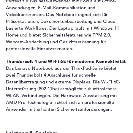
Eingabegeräte
Perfekt für Business-Anwender mit Fokus auf Office-
Anwendungen, E-Mail-Kommunikation und
Eingabegeräte
Multi-Touch-Trackpad,
Videokonferenzen. Das Notebook eignet sich für
Tastatur
Präsentationen, Dokumentenbearbeitung und Cloud-
Netzwerk
basierte Workflows. Der Laptop läuft mit Windows 11
Home und bietet Sicherheitsfeatures wie TPM 2.0,
Netzwerkkarte
Gigabit Ethernet
Webcam-Abdeckung und Gesichtserkennung für
(10/100/1000)
professionelle Einsatzszenarien.
WLAN
802.11a, 802.11ac, 802.11ax,
802.11b, 802.11be, 802.11g,
Thunderbolt 4 und Wi-Fi 6E für moderne Konnektivität
802.11n
Das
Lenovo
Notebook aus der
ThinkPad
-Serie bietet
Bluetooth
Bluetooth 5.4
zwei Thunderbolt 4 Anschlüsse für schnelle
Datenübertragung und externe Displays. Die Wi-Fi 6E-
Erweiterung / Konnektivität
Unterstützung (802.11be) ermöglicht zukunftssichere
Schnittstellen
2 x Thunderbolt 4, 1 x USB 2.0
WLAN-Verbindungen. Die Hardware-Ausstattung mit
- Typ A, 2 x USB 3.1 - Typ A
AMD Pro-Technologie richtet sich an professionelle
Video
2 x DisplayPort über
Anwender mit erhöhten Sicherheitsanforderungen.
Thunderbolt 4, 1 x HDMI 2.1
Audio
1 x 2-in-1 Audio Jack
(Kopfhörer/Mikrofon)