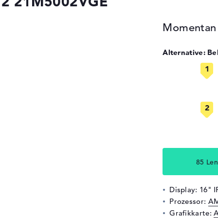
 G2 21M5002VGE
Momentan n
Alternative: B
85 Len
Display: 16" 
Prozessor:
AM
Grafikkarte: