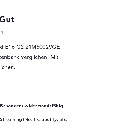
Digitizer, Schreibgeräte oder Lenkräder sind
en und den Laptop via Kabel an einen Monitor,
 Gut
nstallieren? Auch das ist einfach machbar.
gabit Ethernet) oder WLAN (802.11n) ins Web
h.
 ihr zudem die Möglichkeit kabellos Extras zu
 auf ein optisches Lesegerät verzichtet.
kPad E16 G2 21M5002VGE
Garantie
tenbank verglichen. Mit
 11 Professional (64 Bit) als Programm-
eichen.
hr ein Problem mit dem Lenovo ThinkPad E16
r Vor-Ort-Service nutzen.
Besonders widerstandsfähig
Streaming (Netflix, Spotify, etc.)