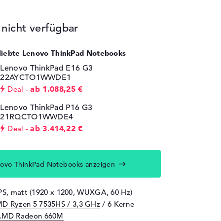
icht verfügbar
eliebte Lenovo ThinkPad Notebooks
Lenovo ThinkPad E16 G3
22AYCTO1WWDE1
ab 1.088,25 €
Deal
Lenovo ThinkPad P16 G3
21RQCTO1WWDE4
ab 3.414,22 €
Deal
ovo ThinkPad Notebooks anzeigen
IPS, matt (1920 x 1200, WUXGA, 60 Hz)
D Ryzen 5 7535HS / 3,3 GHz
/ 6 Kerne
AMD Radeon 660M