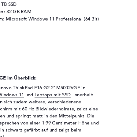
1 TB SSD
her: 32 GB RAM
m: Microsoft Windows 11 Professional (64 Bit)
E im Überblick:
s Lenovo ThinkPad E16 G2 21M5002VGE in
Windows 11
und
Laptops mit SSD
. Innerhalb
n sich zudem weitere, verschiedenene
schirm mit 60 Hz Bildwiederholrate, zeigt eine
en und springt matt in den Mittelpunkt. Die
 sprechen von einer 1,99 Centimeter Höhe und
 in schwarz gefärbt auf und zeigt beim
al.