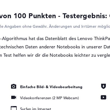
hinzufügen dürft. Auch Eingabegeräte wie 
möglich. Ihr wollt euren Blickpunkt erhöh
von 100 Punkten - Testergebnis:
mächtigen TV oder sogar einen Projektor i
Simpel kommt ihr über Netzwerkkabel (Gi
lle Angaben ohne Gewähr. Änderungen und Irrtümer möglic
und in euer Firmennetzwerk. Über 5.3 habt
koppeln. Infolge der kompakten Maße wurde
-Algorithmus hat das Datenblatt des Lenovo Thin
Windows 11 Betriebssystem und 1 Jahr 
 technischen Daten anderer Notebooks in unserer Da
Auf diesem Laptop wird Microsoft Windows
 Test helfen wir dir die Notebooks leichter zu vergl
Grundlage ab Kauf aufgefahren. Solltet i
tung, IPS
G2 21M5002VGE haben, müsst ihr die 1 Jah
Einfache Bild- & Videobearbeitung
Videokonferenzen (2 MP Webcam)
Surfen im Internet