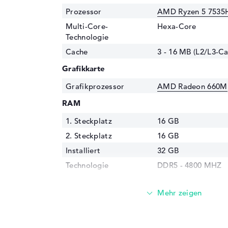
Prozessor
AMD Ryzen 5 7535H
Multi-Core-
Hexa-Core
Technologie
Cache
3 - 16 MB (L2/L3-Ca
Grafikkarte
Grafikprozessor
AMD Radeon 660M
RAM
1. Steckplatz
16 GB
2. Steckplatz
16 GB
Installiert
32 GB
Technologie
DDR5 - 4800 MHZ
Festplatte
Festplatte
1 TB SSD
Schnittstelle
PCIe