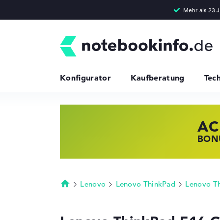
Konfigurator
Kaufberatung
Tec
AC
HP
LE
BONU
JETZ
NOTE
Lenovo
Lenovo ThinkPad
Lenovo T
Startseite