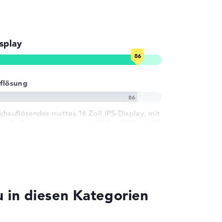
splay
flösung
chauflösendes mattes 16 Zoll IPS-Display, mit
ner Auflösung von maximal 1920 x 1200 und 60
in diesen Kategorien