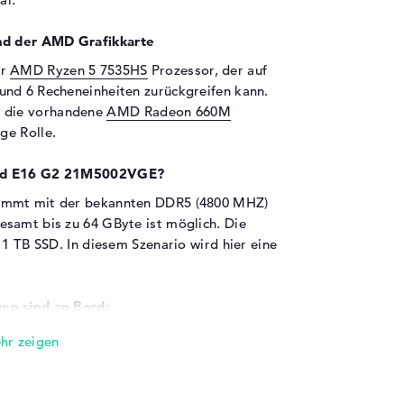
nd der AMD Grafikkarte
er
AMD Ryzen 5 7535HS
Prozessor, der auf
und 6 Recheneinheiten zurückgreifen kann.
 die vorhandene
AMD Radeon 660M
ge Rolle.
kPad E16 G2 21M5002VGE?
kommt mit der bekannten DDR5 (4800 MHZ)
samt bis zu 64 GByte ist möglich. Die
 1 TB SSD. In diesem Szenario wird hier eine
en sind an Bord:
m Lenovo ThinkPad E16 G2 21M5002VGE über
ehören unter anderem USB 3.2 - Typ A (2x),
C (2x) und HDMI 2.1 (1x). Die installierten
Hubs, Adapter, Scanner oder weitere SSDs