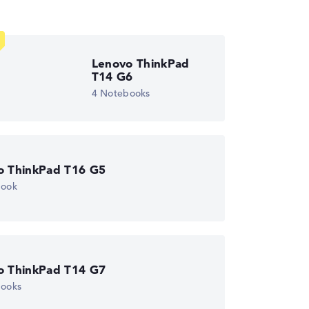
wichtungen automatisch an.
Lenovo ThinkPad
T14 G6
4 Notebooks
o ThinkPad T16 G5
book
o ThinkPad T14 G7
books