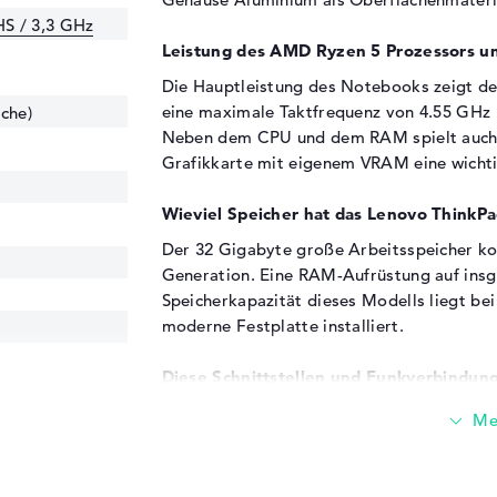
S / 3,3 GHz
Leistung des AMD Ryzen 5 Prozessors u
Die Hauptleistung des Notebooks zeigt d
eine maximale Taktfrequenz von 4.55 GHz 
che)
Neben dem CPU und dem RAM spielt auch
Grafikkarte mit eigenem VRAM eine wichti
Wieviel Speicher hat das Lenovo Thin
Der 32 Gigabyte große Arbeitsspeicher 
Generation. Eine RAM-Aufrüstung auf insge
Speicherkapazität dieses Modells liegt bei
moderne Festplatte installiert.
Diese Schnittstellen und Funkverbindung
Weiteres Komponenten kannst du mit de
verschiedene Anschlüsse verbinden. Dazu g
USB 3.2 - Typ C (2x), DisplayPort über USB-
USB-Ports sorgen dafür, dass ihr schnell 