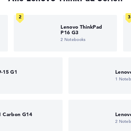
gaben. Fehlen Daten bei einzelnen Modellen, passen sich die Ge
edback
Lenovo ThinkPad
P16 G3
2 Notebooks
 11
)
9-15 G1
Lenov
ice
1 Note
1 Carbon G14
Lenov
2 Note