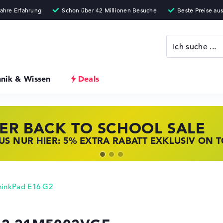
hnik & Wissen
Deals
ER BACK TO SCHOOL SALE
 STORE SSV DEALS
NOVO LAPTOP DEALS
S NUR HIER: 5% EXTRA RABATT EXKLUSIV ON 
T ZUGREIFEN: NOTEBOOKS BEI HP KRÄFTIG RED
BOOKS BEI LENOVO JETZT KRÄFTIG REDUZIERT
hinkPad E16 G2