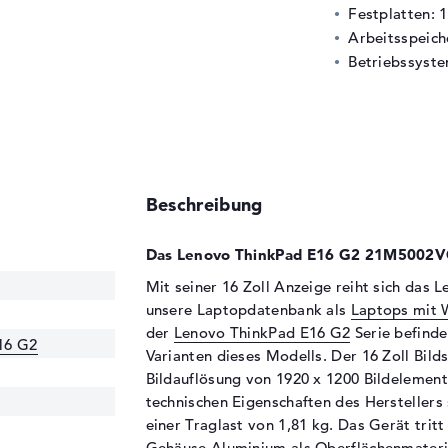
Festplatten: 
Arbeitsspeic
Betriebssyste
Beschreibung
Das Lenovo ThinkPad E16 G2 21M5002VG
Mit seiner 16 Zoll Anzeige reiht sich da
unsere Laptopdatenbank als
Laptops mit 
der
Lenovo ThinkPad E16 G2
Serie befinde
16 G2
Varianten dieses Modells. Der 16 Zoll Bild
Bildauflösung von 1920 x 1200 Bildelement
technischen Eigenschaften des Herstellers
einer Traglast von 1,81 kg. Das Gerät tritt
Gehäuse Aluminium als Oberflächenmateri