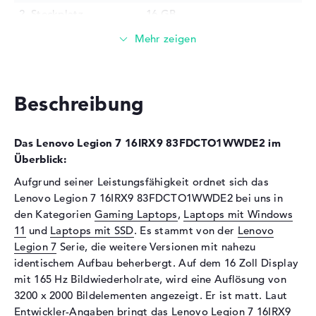
2. Steckplatz
16 GB
Installiert
32 GB
Technologie
DDR5 - 5600 MHZ
Festplatte
Beschreibung
Festplatte
1 TB SSD
Schnittstelle
PCIe
Das Lenovo Legion 7 16IRX9 83FDCTO1WWDE2 im
Optische Speicher
Überblick:
Laufwerks-Typ
ohne Laufwerk
Aufgrund seiner Leistungsfähigkeit ordnet sich das
Display
Lenovo Legion 7 16IRX9 83FDCTO1WWDE2 bei uns in
den Kategorien
Gaming Laptops
,
Laptops mit Windows
Display-Typ
16" TFT
11
und
Laptops mit SSD
. Es stammt von der
Lenovo
Max. Auflösung
3200 x 2000
Legion 7
Serie, die weitere Versionen mit nahezu
Bildwiederholrate
165 Hz
identischem Aufbau beherbergt. Auf dem 16 Zoll Display
mit 165 Hz Bildwiederholrate, wird eine Auflösung von
Besonderheiten
Display, matt, LED-
3200 x 2000 Bildelementen angezeigt. Er ist matt. Laut
Hintergrundbeleuchtung, IPS
Panel, NVIDIA G-SYNC,
Entwickler-Angaben bringt das Lenovo Legion 7 16IRX9