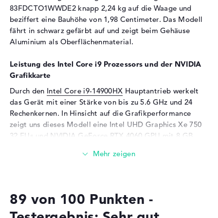
Dolby Vision, farbkalibriert
83FDCTO1WWDE2 knapp 2,24 kg auf die Waage und
beziffert eine Bauhöhe von 1,98 Centimeter. Das Modell
Kartenleser
fährt in schwarz gefärbt auf und zeigt beim Gehäuse
Unterstützte Flash-
SD Memory Card
Aluminium als Oberflächenmaterial.
Speicherkarten
Leistung des Intel Core i9 Prozessors und der NVIDIA
Audio
Grafikkarte
Soundkarte
Realtek ALC3287
Durch den
Intel Core i9-14900HX
Hauptantrieb werkelt
Webcam
das Gerät mit einer Stärke von bis zu 5.6 GHz und 24
Rechenkernen. In Hinsicht auf die Grafikperformance
Sensorauflösung
2 MP
zeigt uns dieses Modell eine Intel UHD Graphics Xe 750
Eingabegeräte
32 EUs und
NVIDIA GeForce RTX 4060
GPU mit 8 GB
VArbeitsspeicher. Sie gelten als wichtigste Komponenten
Eingabegeräte
Multi-Touch-Trackpad,
neben dem Prozessor und RAM.
Tastatur
Tastatur
Beleuchtet (hintergrund)
Wieviel Speicher hat das Lenovo Legion 7 16IRX9
Netzwerk
83FDCTO1WWDE2?
89 von 100 Punkten -
WLAN
802.11a, 802.11ac, 802.11ax,
Beim RAM treffen wir auf eine Kapazität von 32 GB. Total
Testergebnis: Sehr gut
802.11be, 802.11g, 802.11n