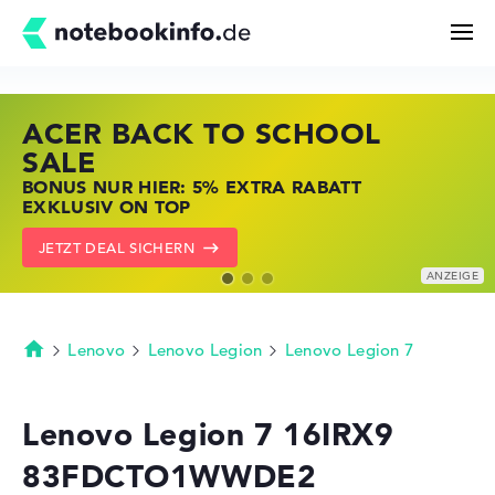
ACER BACK TO SCHOOL
HP STORE SSV DEALS
LENOVO LAPTOP DEALS
Suchen
SALE
JETZT ZUGREIFEN: NOTEBOOKS BEI HP
NOTEBOOKS BEI LENOVO JETZT
BONUS NUR HIER: 5% EXTRA RABATT
KRÄFTIG REDUZIERT
KRÄFTIG REDUZIERT
Konfigurator
EXKLUSIV ON TOP
ZU DEN HP ANGEBOTEN
LENOVO DEALS ZEIGEN
JETZT DEAL SICHERN
Kaufberatung
Technik & Wissen
Lenovo
Lenovo Legion
Lenovo Legion 7
Startseite
Deals
Lenovo Legion 7 16IRX9
83FDCTO1WWDE2
Merkzettel