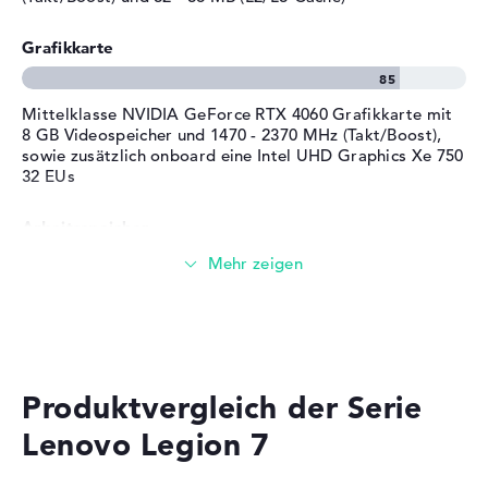
E-Mails, Office Apps
Betriebssystem / Software
Grafikkarte
Surfen im Internet
Bereitgestelltes
Microsoft Windows 11 Home
Betriebssystem
(64 Bit)
Herstellergarantie
Mittelklasse NVIDIA GeForce RTX 4060 Grafikkarte mit
8 GB Videospeicher und 1470 - 2370 MHz (Takt/Boost),
Service & Support
2 Jahre Pick-up & Return-
sowie zusätzlich onboard eine Intel UHD Graphics Xe 750
Service
32 EUs
Arbeitsspeicher
Sehr großer 32 GB (2 x 16 GB) Arbeitspeicher - DDR5 -
5600 MHZ
Speicher
Produktvergleich der Serie
Großer 1 TB SSD Speicher
Lenovo Legion 7