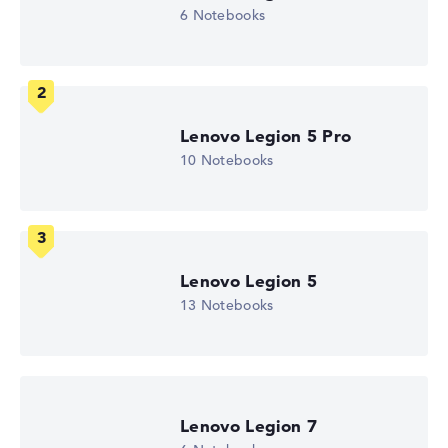
6 Notebooks
Auflösungstyp
WQXGA
1. Festplatte
1 TB SSD
Arbeitsspeicher
32 GB RAM
Akkulaufzeit
Lenovo Legion 5 Pro
-
10 Notebooks
Gewicht
2,00 kg
Prozessor
Intel Core Ultra 7 255HX
Prozessor-Taktfrequenz
1.8 - 5.2 GHz (Takt/Boost)
Lenovo Legion 5
Prozessor-Kerne
20
13 Notebooks
Prozessor-Technologie
Icosa-Core
Prozessor-Cache
36 - 30 MB (L2/L3-Cache)
Grafikkarte
NVIDIA GeForce RTX 5060
Lenovo Legion 7
2. Grafikkarte