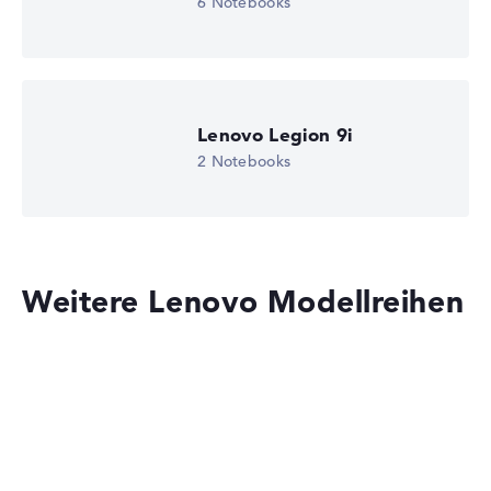
6 Notebooks
Intel Xe 4C-iGPU 1.85 GHz
Laufwerk
ohne Laufwerk
Betriebssystem
Microsoft Windows 11 Home (64 Bit)
Notebook anzeigen
Lenovo Legion 9i
2 Notebooks
Weitere Lenovo Modellreihen