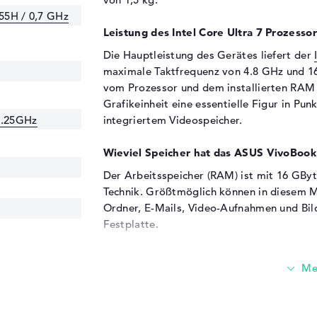
155H / 0,7 GHz
Leistung des Intel Core Ultra 7 Prozessor
Die Hauptleistung des Gerätes liefert der
maximale Taktfrequenz von 4.8 GHz und 1
vom Prozessor und dem installierten RAM 
Grafikeinheit eine essentielle Figur in Pun
2.25GHz
integriertem Videospeicher.
Wieviel Speicher hat das ASUS VivoB
Der Arbeitsspeicher (RAM) ist mit 16 GBy
Technik. Größtmöglich können in diesem M
Ordner, E-Mails, Video-Aufnahmen und Bil
Festplatte.
Diese Schnittstellen und Funkverbindung
Das ASUS VivoBook S 16 OLED S5606MA-MX
Verbindungsmöglichkeiten. Zu den Gipfel
(2x), USB 3.2 - Typ A (2x), DisplayPort übe