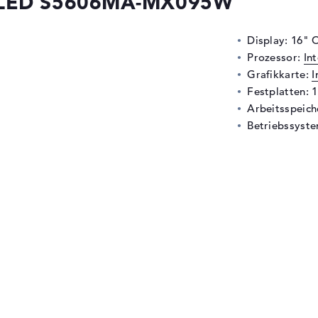
 OLED S5606MA-MX095W
Display: 16" 
Prozessor:
In
Grafikkarte:
I
Festplatten: 
Arbeitsspeic
Betriebssyste