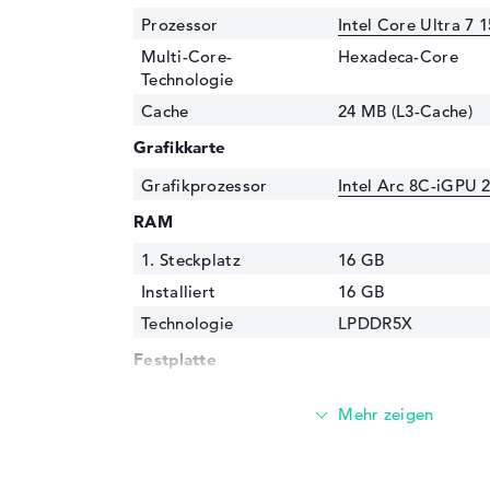
Prozessor
Intel Core Ultra 7 
Multi-Core-
Hexadeca-Core
Technologie
Cache
24 MB (L3-Cache)
Grafikkarte
Grafikprozessor
Intel Arc 8C-iGPU 
RAM
1. Steckplatz
16 GB
Installiert
16 GB
Technologie
LPDDR5X
Festplatte
Festplatte
1 TB SSD
Schnittstelle
PCIe
Optische Speicher