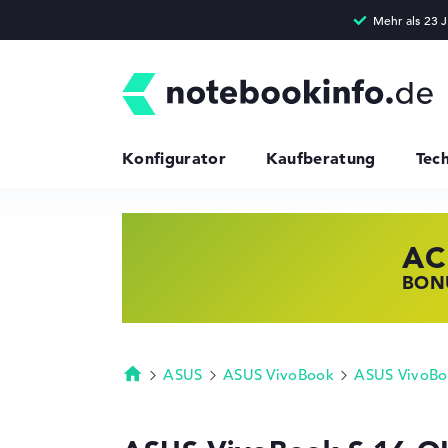
Konfigurator
Kaufberatung
Tec
AC
HP
LE
BONU
JETZ
NOTE
ASUS
ASUS VivoBook
ASUS VivoBo
Startseite