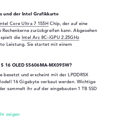
s und der Intel Grafikkarte
Intel Core Ultra 7 155H
Chip, der auf eine
6 Rechenkerne zurückgreifen kann. Abgesehen
spielt die
Intel Arc 8C-iGPU 2.25GHz
kto Leistung. Sie startet mit einem
ook S 16 OLED S5606MA-MX095W?
te besetzt und erscheint mit der LPDDR5X
odell 16 Gigabyte verbaut werden. Wichtige
der sammelt ihr auf der eingebauten 1 TB SSD
en sind an Bord:
095W verfügt über eine Fülle von
punkten gehören unter anderem Thunderbolt 4
r Thunderbolt 4 (2x) und HDMI 2.1 (1x). Es soll