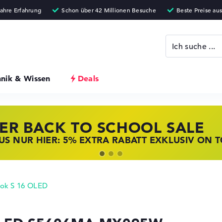
hnik & Wissen
Deals
ER BACK TO SCHOOL SALE
 STORE SSV DEALS
NOVO LAPTOP DEALS
S NUR HIER: 5% EXTRA RABATT EXKLUSIV ON 
T ZUGREIFEN: NOTEBOOKS BEI HP KRÄFTIG RED
BOOKS BEI LENOVO JETZT KRÄFTIG REDUZIERT
ok S 16 OLED