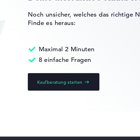
Chip 2.0,
g
Noch unsicher, welches das richtige N
Mehrfarbige
Finde es heraus:
n, Military
810H)
Maximal 2 Minuten
8 einfache Fragen
nen
Kaufberatung starten
ks leichter zu vergleichen. Unser Test-Algorithmus analysiert 
Erfahrung in der Notebook-Kaufberatung.
ertungen zusammen:
, Grafikkarte 30%, RAM 15%, Speicher 15%
t 35%, Höhe 15%