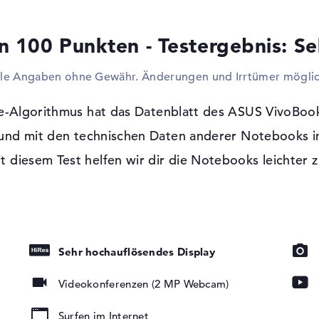
ein All-in-One Drucker verbunden oder das
werden? Dafür dürft ihr ohne Probleme die
n 100 Punkten - Testergebnis: Se
bekannte Technik zum Erweitern des Gerät
vielleicht euren angestaubten Computer a
lle Angaben ohne Gewähr. Änderungen und Irrtümer möglic
zusätzliche Bildschirme, Projektoren oder
bekannten Kabel ist das realisierbar. Um 
Produkt kein CD-Lesegerät verbaut.
e-Algorithmus hat das Datenblatt des ASUS VivoBo
 OLED-Display,
und mit den technischen Daten anderer Notebooks i
Windows 11 Betriebssystem und 2 Jahre
it diesem Test helfen wir dir die Notebooks leichter z
Nach dem Starten eures neuen ASUS Vi
die Personalisierung des vorhandenen Mic
Betriebssystems. Wenn technische Fehler 
über die 2 Jahre Bring-In Service abgesiche
Sehr hochauflösendes Display
Videokonferenzen (2 MP Webcam)
Surfen im Internet