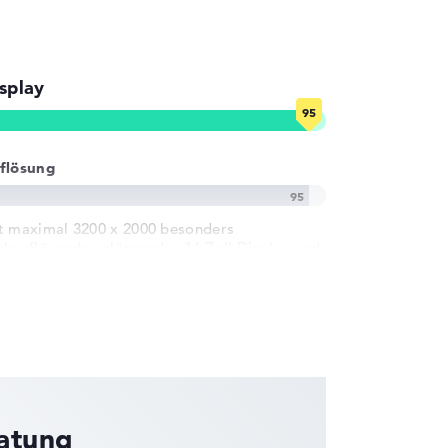
splay
flösung
t maximal 3200 x 2000 besonders
chauflösendes glänzendes 16 Zoll Display und
0 Hz
ratung