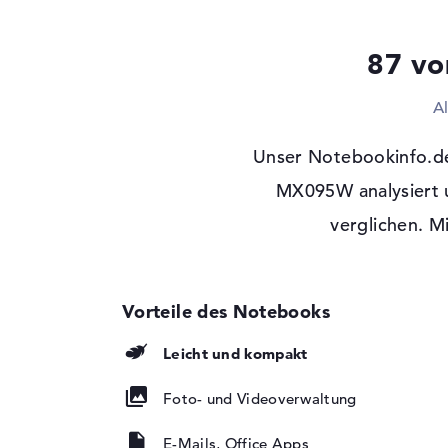
Laufwerks-Typ
ohne Laufwerk
Display
87 vo
Display-Typ
16" TFT
A
Max. Auflösung
3200 x 2000
Bildwiederholrate
120 Hz
Unser Notebookinfo.d
Besonderheiten
Display, glänzend,
MX095W analysiert 
HDR, DCI-P3
Kartenleser
verglichen. M
Unterstützte Flash-
microSD
Speicherkarten
Audio
Soundkarte
Smart AMP
Leicht und kompakt
Webcam
Foto- und Videoverwaltung
Sensorauflösung
2 MP
E-Mails, Office Apps
Eingabegeräte