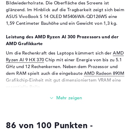
Unterstützte Flash-
microSD
Bildwiederholrate. Die Oberfläche des Screens ist
Speicherkarten
glänzend. Im Hinblick auf die Tragbarkeit zeigt sich beim
ASUS VivoBook S 14 OLED M5406WA-QD126WS eine
Audio
1,59 Centimeter Bauhöhe und ein Gewicht von 1,3 kg.
Soundkarte
Smart AMP
Leistung des AMD Ryzen AI 300 Prozessors und der
Webcam
AMD Grafikkarte
Sensorauflösung
2 MP
Um die Rechenkraft des Laptops kümmert sich der
AMD
Eingabegeräte
Ryzen AI 9 HX 370
Chip mit einer Energie von bis zu 5.1
GHz und 12 Rechenkernen. Neben dem Prozessor und
Eingabegeräte
Multi-Touch-Trackpad,
dem RAM spielt auch die eingebaute
AMD Radeon 890M
Tastatur
Grafikchip-Einheit mit gut dimensioniertem VRAM eine
Tastatur
Beleuchtet (hintergrund)
essentielle Rolle.
Netzwerk
Wieviel Speicher hat das ASUS VivoBook S 14 OLED
WLAN
802.11a, 802.11ac, 802.11ax,
M5406WA-QD126WS?
802.11b, 802.11g, 802.11n
Das ASUS VivoBook S 14 OLED M5406WA-QD126WS
Bluetooth
5.3
86 von 100 Punkten -
setzt auf einen 24 GByte stattlichen LPDDR5X (7500
Erweiterung / Konnektivität
MHZ) Arbeitsspeicher (RAM). Ein Aufstocken des RAMs