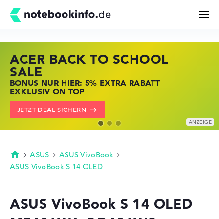
ACER BACK TO SCHOOL
HP STORE SSV DEALS
LENOVO LAPTOP DEALS
Suchen
SALE
JETZT ZUGREIFEN: NOTEBOOKS BEI HP
NOTEBOOKS BEI LENOVO JETZT
BONUS NUR HIER: 5% EXTRA RABATT
KRÄFTIG REDUZIERT
KRÄFTIG REDUZIERT
Konfigurator
EXKLUSIV ON TOP
ZU DEN HP ANGEBOTEN
LENOVO DEALS ZEIGEN
JETZT DEAL SICHERN
Kaufberatung
Technik & Wissen
ASUS
ASUS VivoBook
Startseite
ASUS VivoBook S 14 OLED
Deals
ASUS VivoBook S 14 OLED
Merkzettel