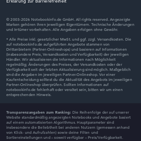
Erklärung zur Barrierefreiheit
Display
© 2003-2026 Notebookinfo.de GmbH. All rights reserved. Angezeigte
Marken gehören ihren jeweiligen Eigentümern. Technische Änderungen
Auflösung
und Irrtümer vorbehalten. Alle Angaben erfolgen ohne Gewähr.
Hochauflösendes glänzendes 14 Zoll Display, mit einer
Auflösung von maximal 1920 x 1200 und 60 Hz
Wie wir testen und bewerten
Wir helfen dir, technische Daten von Notebooks leichter
zu vergleichen. Unser Test-Algorithmus analysiert die
Datenblätter tausender Notebooks automatisch –
Transparenzangaben zum Ranking:
Die Reihenfolge der auf unserer
basierend auf über 23 Jahren Erfahrung in der Notebook-
Website standardmäßig angezeigten Notebooks und Angebote basiert
Kaufberatung.
auf einem automatisierten Algorithmus. Hauptparameter sind
insbesondere die Beliebtheit bei anderen Nutzern (gemessen anhand
Die Gesamtnote
setzt sich aus drei Teilbewertungen
von Klick- und Aufrufzahlen) sowie deine Filter- und
zusammen:
Sortiereinstellungen und – soweit verfügbar – Preis/Verfügbarkeit.