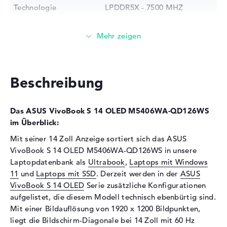
Technologie
LPDDR5X - 7500 MHZ
Festplatte
Festplatte
1 TB SSD
Schnittstelle
PCIe
Optische Speicher
Beschreibung
Laufwerks-Typ
ohne Laufwerk
Display
Das ASUS VivoBook S 14 OLED M5406WA-QD126WS
im Überblick:
Display-Typ
14" TFT
Mit seiner 14 Zoll Anzeige sortiert sich das ASUS
Max. Auflösung
1920 x 1200
VivoBook S 14 OLED M5406WA-QD126WS in unsere
Auflösungstyp
WUXGA
Laptopdatenbank als
Ultrabook
,
Laptops mit Windows
Bildwiederholrate
60 Hz
11
und
Laptops mit SSD
. Derzeit werden in der
ASUS
Besonderheiten
Display, glänzend, OLED-
VivoBook S 14 OLED
Serie zusätzliche Konfigurationen
Display, HDR, DCI-P3
aufgelistet, die diesem Modell technisch ebenbürtig sind.
Mit einer Bildauflösung von 1920 x 1200 Bildpunkten,
Kartenleser
liegt die Bildschirm-Diagonale bei 14 Zoll mit 60 Hz