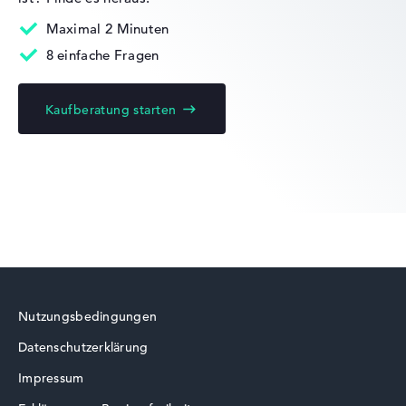
Mobilität
Maximal 2 Minuten
8 einfache Fragen
Akkulaufzeit
Kaufberatung starten
Sehr lange Akkulaufzeit mit 16 Stunden (Laut
Herstellerangaben)
Gewicht
Besonders leichte 1,3 kg
Höhe
Nutzungsbedingungen
Sehr schlank mit 1,59 cm Höhe
Datenschutzerklärung
Impressum