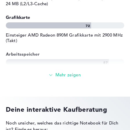
24 MB (L2/L3-Cache)
Grafikkarte
Einsteiger AMD Radeon 890M Grafikkarte mit 2900 MHz
(Takt)
Arbeitsspeicher
Sehr großer 24 GB Arbeitspeicher - LPDDR5X - 7500
MHZ
Speicher
Deine interaktive Kaufberatung
Großer 1 TB SSD Speicher
Noch unsicher, welches das richtige Notebook für Dich
ist?
Finde es heraus: