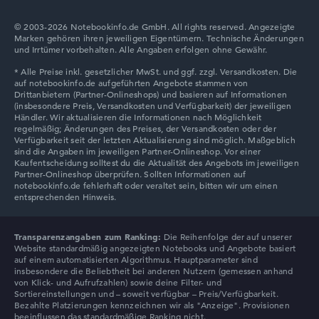
© 2003-2026 Notebookinfo.de GmbH. All rights reserved. Angezeigte
Marken gehören ihren jeweiligen Eigentümern. Technische Änderungen
Auflösung
und Irrtümer vorbehalten. Alle Angaben erfolgen ohne Gewähr.
Mit maximal 2880 x 1620 besonders hochauflösendes
glänzendes 15,6 Zoll Display und 120 Hz
Wie wir testen und bewerten
Wir helfen dir, technische Daten von Notebooks leichter
zu vergleichen. Unser Test-Algorithmus analysiert die
Datenblätter tausender Notebooks automatisch –
Transparenzangaben zum Ranking:
Die Reihenfolge der auf unserer
basierend auf über 23 Jahren Erfahrung in der Notebook-
Website standardmäßig angezeigten Notebooks und Angebote basiert
Kaufberatung.
auf einem automatisierten Algorithmus. Hauptparameter sind
insbesondere die Beliebtheit bei anderen Nutzern (gemessen anhand
Die Gesamtnote
setzt sich aus drei Teilbewertungen
von Klick- und Aufrufzahlen) sowie deine Filter- und
zusammen:
Sortiereinstellungen und – soweit verfügbar – Preis/Verfügbarkeit.
Bezahlte Platzierungen kennzeichnen wir als "Anzeige". Provisionen
beeinflussen das standardmäßige Ranking nicht.
Leistung & Speicher (60%):
Prozessor 40%,