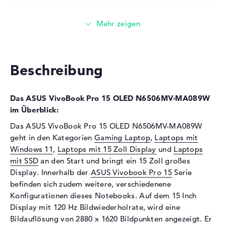
Installiert
24 GB
Technologie
DDR5 - 5600 MHZ
Festplatte
Festplatte
1 TB SSD
Beschreibung
Schnittstelle
PCIe
Optische Speicher
Das ASUS VivoBook Pro 15 OLED N6506MV-MA089W
Laufwerks-Typ
ohne Laufwerk
im Überblick:
Display
Das ASUS VivoBook Pro 15 OLED N6506MV-MA089W
geht in den Kategorien
Gaming Laptop
,
Laptops mit
Display-Typ
15,6" TFT
Windows 11
,
Laptops mit 15 Zoll Display
und
Laptops
Max. Auflösung
2880 x 1620
mit SSD
an den Start und bringt ein 15 Zoll großes
Bildwiederholrate
120 Hz
Display. Innerhalb der
ASUS Vivobook Pro 15
Serie
befinden sich zudem weitere, verschiedenene
Besonderheiten
Display, glänzend, Gorilla
Konfigurationen dieses Notebooks. Auf dem 15 Inch
Glass, OLED-Display, NVIDIA
Display mit 120 Hz Bildwiederholrate, wird eine
G-SYNC, HDR, Dolby Vision,
True Black, Pantone validiert,
Bildauflösung von 2880 x 1620 Bildpunkten angezeigt. Er