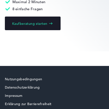
Mobilität
Maximal 2 Minuten
8 einfache Fragen
Akkulaufzeit
Kaufberatung starten
Keine Herstellerangaben zur Akkulaufzeit
Gewicht
Besonders leichte 1,5 kg
Höhe
Nutzungsbedingungen
Schlank mit 1,99 cm Höhe
Datenschutzerklärung
Impressum
Erklärung zur Barrierefreiheit
Display