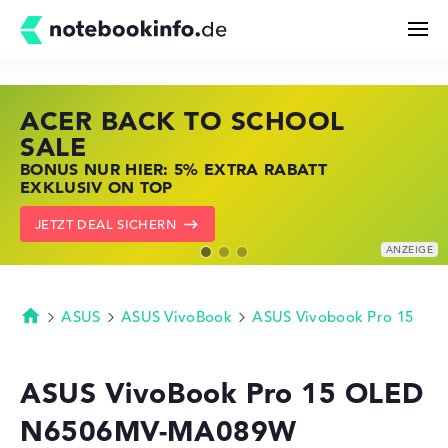
ACER BACK TO SCHOOL
HP STORE SSV DEALS
LENOVO LAPTOP DEALS
Suchen
SALE
JETZT ZUGREIFEN: NOTEBOOKS BEI HP
NOTEBOOKS BEI LENOVO JETZT
BONUS NUR HIER: 5% EXTRA RABATT
KRÄFTIG REDUZIERT
KRÄFTIG REDUZIERT
Konfigurator
EXKLUSIV ON TOP
ZU DEN HP ANGEBOTEN
LENOVO DEALS ZEIGEN
JETZT DEAL SICHERN
Kaufberatung
Technik & Wissen
ASUS
ASUS VivoBook
ASUS Vivobook Pro 15
Startseite
Deals
ASUS VivoBook Pro 15 OLED
N6506MV-MA089W
Merkzettel