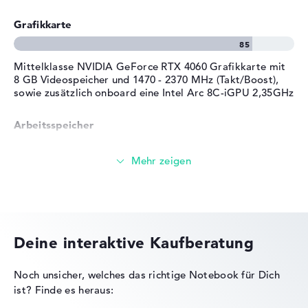
Farbe / Design
Earl Grey
Grafikkarte
Farbe
grau
Betriebssystem / Software
Mittelklasse NVIDIA GeForce RTX 4060 Grafikkarte mit
8 GB Videospeicher und 1470 - 2370 MHz (Takt/Boost),
Bereitgestelltes
Microsoft Windows 11 Home
sowie zusätzlich onboard eine Intel Arc 8C-iGPU 2,35GHz
Betriebssystem
(64 Bit)
Herstellergarantie
Arbeitsspeicher
Service & Support
2 Jahre Bring-In Service
Sehr großer 24 GB (1 x 8 GB, 1 x 16 GB) Arbeitspeicher -
DDR5 - 5600 MHZ
Speicher
Deine interaktive Kaufberatung
Großer 1 TB SSD Speicher
Noch unsicher, welches das richtige Notebook für Dich
ist?
Finde es heraus: