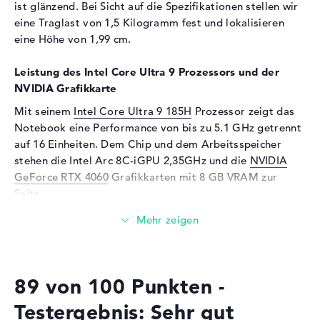
DCI-P3, 133% sRGB
ist glänzend. Bei Sicht auf die Spezifikationen stellen wir
eine Traglast von 1,5 Kilogramm fest und lokalisieren
Kartenleser
eine Höhe von 1,99 cm.
Unterstützte Flash-
SD-Kartenleser für Medien
Speicherkarten
verschiedener Formate
Leistung des Intel Core Ultra 9 Prozessors und der
NVIDIA Grafikkarte
Audio
Mit seinem
Intel Core Ultra 9 185H
Prozessor zeigt das
Soundkarte
Smart AMP
Notebook eine Performance von bis zu 5.1 GHz getrennt
Webcam
auf 16 Einheiten. Dem Chip und dem Arbeitsspeicher
stehen die Intel Arc 8C-iGPU 2,35GHz und die
NVIDIA
Sensorauflösung
5 MP
GeForce RTX 4060
Grafikkarten mit 8 GB VRAM zur
Eingabegeräte
Seite.
Eingabegeräte
Multi-Touch-Trackpad,
Wieviel Speicher hat das ASUS VivoBook Pro 15 OLED
Tastatur
N6506MV-MA089W?
Tastatur
Beleuchtet (hintergrund)
Beim Arbeitsspeicher treffen wir auf eine Größe von 24
Netzwerk
89 von 100 Punkten -
Gigabyte. Total dürfen 24 GByte in dieses Gerät
Netzwerkkarte
Gigabit Ethernet
eingelegt werden. Dabei handelt es sich um den RAM-
Testergebnis: Sehr gut
(10/100/1000)
Speichertyp DDR5 (5600 MHZ). Die Speichergröße dieses