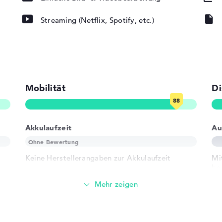
Streaming (Netflix, Spotify, etc.)
ad, Tastatur
Mobilität
Di
rund)
Akkulaufzeit
Au
802.11ax,
02.11n
Keine Herstellerangaben zur Akkulaufzeit
Mi
ho
)
Di
Gewicht
 1 x USB 3.2 -
- Typ C
Besonders leichte 1,46 kg
r USB-C, 1 x