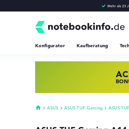
Konfigurator
Kaufberatung
Tec
AC
HP
LE
BONU
JETZ
NOTE
ASUS
ASUS TUF Gaming
ASUS TUF
Startseite