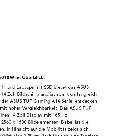
010W im Überblick:
 11
und
Laptops mit SSD
bietet das ASUS
 Zoll Bildschirm und ist somit umfangreich
n der
ASUS TUF Gaming A14
Serie, entdecken
 mit hoher Vergleichbarkeit. Das ASUS TUF
en 14 Zoll Display mit 165 Hz
 2560 x 1600 Bildelementen. Dabei ist die
. In Hinsicht auf die Mobilität zeigt sich
0W eine 1,99 cm Bauhöhe und eine Traglast