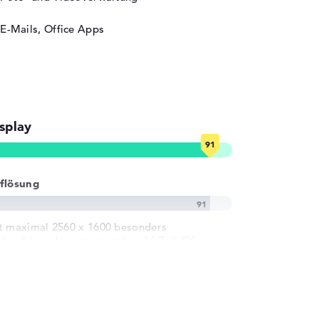
E-Mails, Office Apps
splay
flösung
t maximal 2560 x 1600 besonders
chauflösendes entspiegeltes 14 Zoll IPS-
splay und 165 Hz