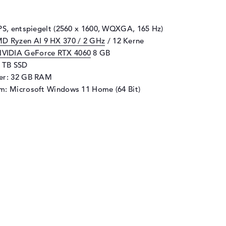
IPS, entspiegelt (2560 x 1600, WQXGA, 165 Hz)
D Ryzen AI 9 HX 370 / 2 GHz
/ 12 Kerne
VIDIA GeForce RTX 4060
8 GB
1 TB SSD
her: 32 GB RAM
m: Microsoft Windows 11 Home (64 Bit)