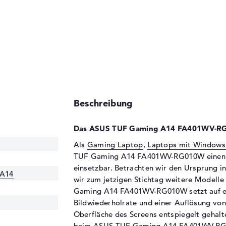
Beschreibung
Das ASUS TUF Gaming A14 FA401WV-RG
Als
Gaming Laptop
,
Laptops mit Windows
TUF Gaming A14 FA401WV-RG010W einen 14
einsetzbar. Betrachten wir den Ursprung i
 A14
wir zum jetzigen Stichtag weitere Modelle
Gaming A14 FA401WV-RG010W setzt auf ein
Bildwiederholrate und einer Auflösung von
Oberfläche des Screens entspiegelt gehalten
beim ASUS TUF Gaming A14 FA401WV-RG01