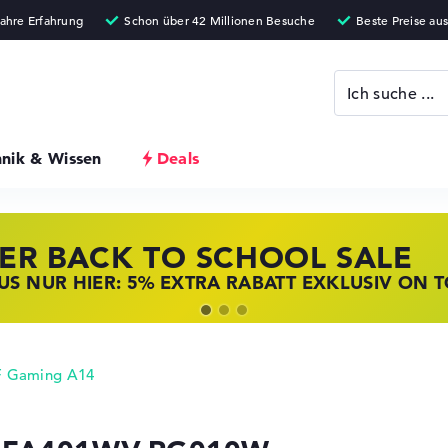
hnik & Wissen
Deals
ER BACK TO SCHOOL SALE
 STORE SSV DEALS
NOVO LAPTOP DEALS
S NUR HIER: 5% EXTRA RABATT EXKLUSIV ON 
T ZUGREIFEN: NOTEBOOKS BEI HP KRÄFTIG RED
BOOKS BEI LENOVO JETZT KRÄFTIG REDUZIERT
 Gaming A14