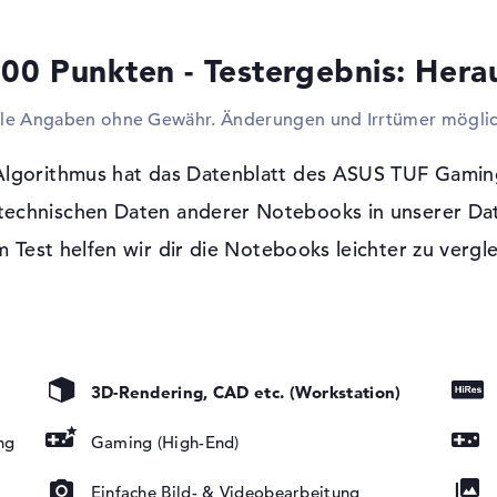
oder externe SSDs zu verbinden. Auch Sca
unterstützt das Produkt. Der integrierte 
00 Punkten - Testergebnis: Her
Dann könnt ihr via Display-Kabel nachträ
dem Laptop vereinen. Die gute Tragbarkei
lle Angaben ohne Gewähr. Änderungen und Irrtümer möglic
Ausmaße ermöglichen in diesem Notebook 
nachträglich per USB nachgerüstet werden
Algorithmus hat das Datenblatt des ASUS TUF Ga
Windows 11 Betriebssystem und 2 Jahre
 technischen Daten anderer Notebooks in unserer Da
Wenn du dich zum Kauf dieses Produkts en
 Test helfen wir dir die Notebooks leichter zu vergl
Home (64 Bit) vorinstalliert mit im Pack 
sichtbar sein, seid ihr über eine 2 Jahre 
t, LED-
tung, IPS
YNC, sRGB
3D-Rendering, CAD etc. (Workstation)
ng
Gaming (High-End)
Einfache Bild- & Videobearbeitung