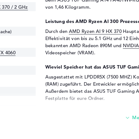
 370 / 2 GHz
von 1,46 Kilogramm.
Leistung des AMD Ryzen AI 300 Prozesso
Durch den
AMD Ryzen AI 9 HX 370
Hauptan
Cache)
Effektivität von bis zu 5.1 GHz und 12 Ein
bekannten AMD Radeon 890M und
NVIDIA
TX 4060
Videospeicher (VRAM).
Wieviel Speicher hat das ASUS TUF G
Ausgestattet mit LPDDR5X (7500 MHZ) Ko
(RAM) zugeführt. Der Entwickler ermöglic
Außerdem bietet das ASUS TUF Gaming 
Festplatte für eure Ordner.
Diese Schnittstellen und Funkverbindung
HZ
Zu den signifikanten Ports des Notebooks 
USB 3.2 - Typ C (1x), USB 4.0 - Typ C (1x),
Ein Beispiel der vollen Funktionalität des