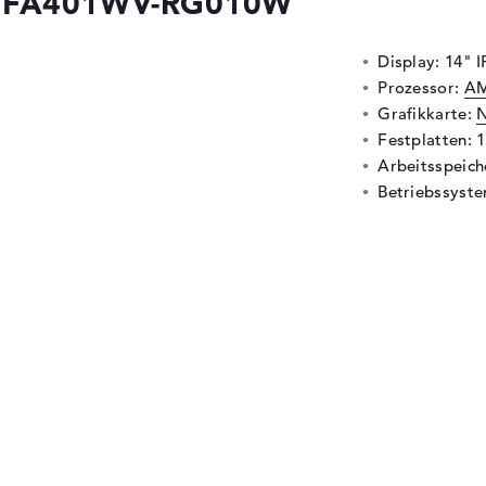
4 FA401WV-RG010W
Display: 14" 
Prozessor:
AM
Grafikkarte:
N
Festplatten: 
Arbeitsspeic
Betriebssyste