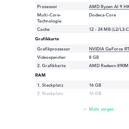
Prozessor
AMD Ryzen AI 9 HX
Multi-Core-
Dodeca-Core
Technologie
Cache
12 - 24 MB (L2/L3-
Grafikkarte
Grafikprozessor
NVIDIA GeForce R
Videospeicher
8 GB
2. Grafikkarte
AMD Radeon 890M
RAM
1. Steckplatz
16 GB
2. Steckplatz
16 GB
Installiert
32 GB
Technologie
LPDDR5X - 7500 M
Festplatte