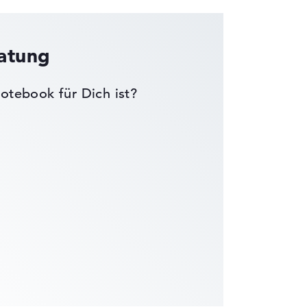
ratung
otebook für Dich ist?
die Datenblätter tausender Notebooks