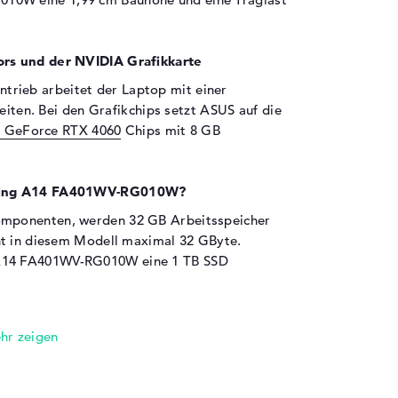
rs und der NVIDIA Grafikkarte
trieb arbeitet der Laptop mit einer
heiten. Bei den Grafikchips setzt ASUS auf die
 GeForce RTX 4060
Chips mit 8 GB
aming A14 FA401WV-RG010W?
mponenten, werden 32 GB Arbeitsspeicher
ht in diesem Modell maximal 32 GByte.
A14 FA401WV-RG010W eine 1 TB SSD
en sind an Bord:
gelten unter anderem USB 3.2 - Typ A (2x),
 DisplayPort über USB-C (2x) und HDMI 2.1 (1x).
 Laptops ist die Möglichkeit USB-Datenträger