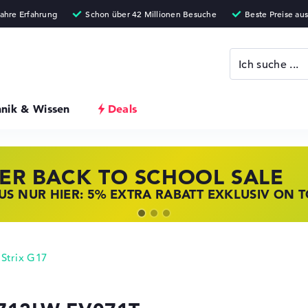
hnik & Wissen
Deals
ER BACK TO SCHOOL SALE
 STORE SSV DEALS
NOVO LAPTOP DEALS
S NUR HIER: 5% EXTRA RABATT EXKLUSIV ON 
T ZUGREIFEN: NOTEBOOKS BEI HP KRÄFTIG RED
BOOKS BEI LENOVO JETZT KRÄFTIG REDUZIERT
Strix G17