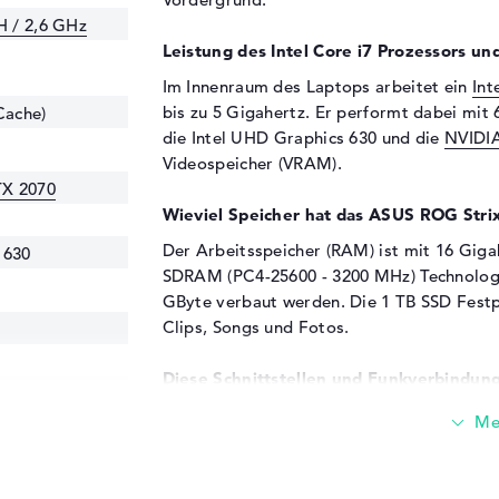
H / 2,6 GHz
Leistung des Intel Core i7 Prozessors un
Im Innenraum des Laptops arbeitet ein
Int
bis zu 5 Gigahertz. Er performt dabei mit 
Cache)
die Intel UHD Graphics 630 und die
NVIDI
Videospeicher (VRAM).
TX 2070
Wieviel Speicher hat das ASUS ROG St
Der Arbeitsspeicher (RAM) ist mit 16 Gig
 630
SDRAM (PC4-25600 - 3200 MHz) Technologi
GByte verbaut werden. Die 1 TB SSD Festpla
Clips, Songs und Fotos.
Diese Schnittstellen und Funkverbindung
Wenn ihr das ASUS ROG Strix G17 G712LW-E
25600 - 3200
die via eine Masse an Schnittstellen tun. U
- Typ C (1x), DisplayPort über USB-C (1x)
Ports sollt ihr ohne Probleme euren Lapto