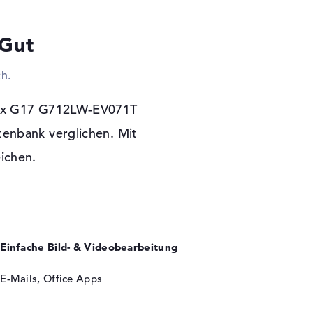
zu erwarten dürft ihr auch weitere Festplatte
uer Smartphone aufladen. Das Notebook kann
 Gut
eingesetzt werden. Displays, TVs oder Beamer
hender Kabel gekoppelt. Problemlos kommt
h.
oder WLAN (802.11n) ins Web und in euer
ußerdem die Chance wireless Zubehör
lauben im ASUS ROG Strix G17 G712LW-
rix G17 G712LW-EV071T
 DVDs oder Blu-ray.
tenbank verglichen. Mit
eichen.
 Garantie
st zudem eine Programm-Grundlage für die
haffung Komplikationen vorhanden sein, seid
vice vom Entwickler abgesichert.
Einfache Bild- & Videobearbeitung
E-Mails, Office Apps