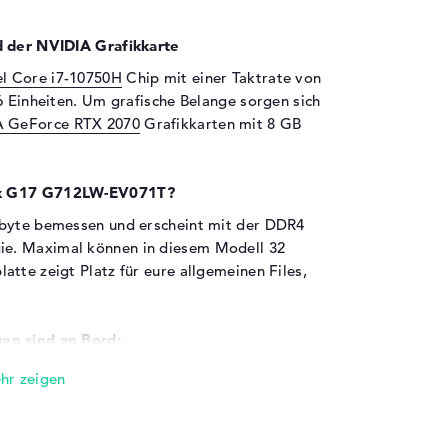
d der NVIDIA Grafikkarte
el Core i7-10750H
Chip mit einer Taktrate von
6 Einheiten. Um grafische Belange sorgen sich
A GeForce RTX 2070
Grafikkarten mit 8 GB
rix G17 G712LW-EV071T?
abyte bemessen und erscheint mit der DDR4
e. Maximal können in diesem Modell 32
tte zeigt Platz für eure allgemeinen Files,
en sind an Bord:
V071T zusätzlich erweitern wollt, könnt ihr
nter anderem via USB 3.2 - Typ A (3x), USB 3.2
 und HDMI (1x). Über die untergebrachten USB-
p upgraden. Digitalkamera, Trackball oder