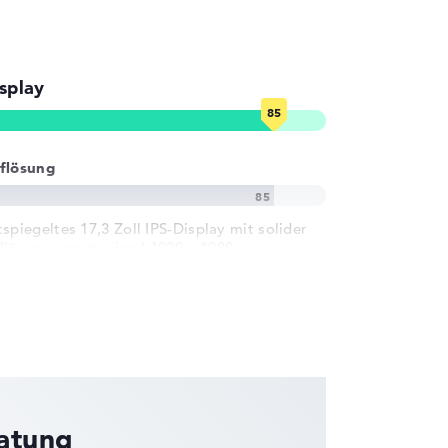
splay
flösung
tspiegeltes 17,3 Zoll IPS-Display mit solider
flösung von maximal 1920 x 1080
ratung