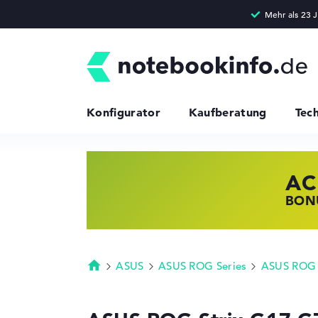
Konfigurator
Kaufberatung
Tec
AC
HP
LE
BONU
JETZ
NOTE
ASUS
ASUS ROG Series
ASUS ROG 
Startseite