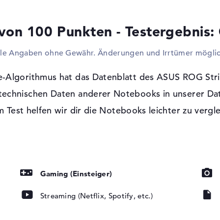
Tastatur? Nur andocken und loslegen. Wie 
und Hubs nutzen oder einfach lediglich e
von 100 Punkten - Testergebnis:
wie zu erwarten auch als Desktop-Ersatz 
werden problemlos mit Beistand entsprec
lle Angaben ohne Gewähr. Änderungen und Irrtümer möglic
ihr per Netzwerkkabel (Gigabit Ethernet) 
Heimnetzwerk. Per Bluetooth 5 habt ihr a
anzuschließen. Die schmalen Ausmaße er
e-Algorithmus hat das Datenblatt des ASUS ROG St
EV071T kein optisches Lesegerät für CDs,
 technischen Daten anderer Notebooks in unserer Da
 Test helfen wir dir die Notebooks leichter zu vergl
Windows 10 Betriebssystem und 2 Jahre
Mit Microsoft Windows 10 Home (64 Bit) i
t, LED-
Nutzung vorhanden. Sollten nach der Ansc
tung, IPS Panel
ihr über eine 2 Jahre Pick-up & Return-Ser
Gaming (Einsteiger)
Streaming (Netflix, Spotify, etc.)