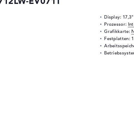
G712LW-EV071T
Display: 17,3"
Prozessor:
In
Grafikkarte:
N
Festplatten: 
Arbeitsspeic
Betriebssyste