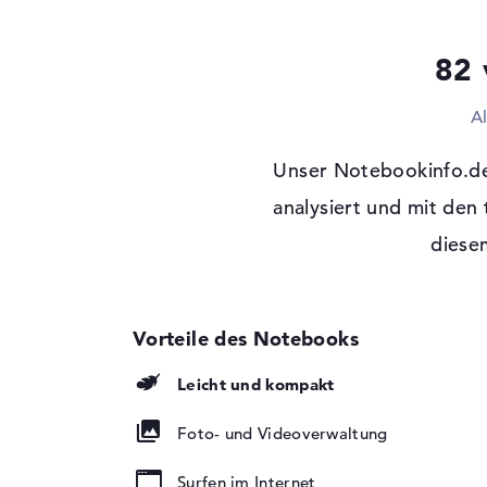
Festplatte
1 TB SSD
Schnittstelle
PCIe
82 
Optische Speicher
A
Laufwerks-Typ
ohne Laufwerk
Display
Unser Notebookinfo.d
Display-Typ
analysiert und mit den
17,3" TFT
Max. Auflösung
1920 x 1080
diesem
Auflösungstyp
Full-HD
Besonderheiten
Display, entspiegel
Hintergrundbeleuch
Audio
Leicht und kompakt
Soundkarte
onboard
Mikrofon
vorhanden
Foto- und Videoverwaltung
Eingabegeräte
Surfen im Internet