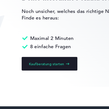
ehrfarbige
Noch unsicher, welches das richtige N
en, NVIDIA G-
Finde es heraus:
isplays,
R4
aytracing
Maximal 2 Minuten
nen
8 einfache Fragen
Kaufberatung starten
ks leichter zu vergleichen. Unser Test-Algorithmus analysiert 
Erfahrung in der Notebook-Kaufberatung.
ertungen zusammen:
, Grafikkarte 30%, RAM 15%, Speicher 15%
t 35%, Höhe 15%