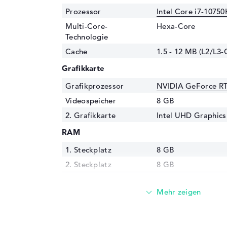
Prozessor
Intel Core i7-10750
Multi-Core-
Hexa-Core
Technologie
Cache
1.5 - 12 MB (L2/L3-
Grafikkarte
Grafikprozessor
NVIDIA GeForce R
Videospeicher
8 GB
2. Grafikkarte
Intel UHD Graphics
RAM
1. Steckplatz
8 GB
2. Steckplatz
8 GB
Installiert
16 GB
Technologie
DDR4 SDRAM - PC4-
MHz
Festplatte