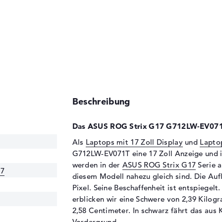
Beschreibung
Das ASUS ROG Strix G17 G712LW-EV071T
Als
Laptops mit 17 Zoll Display
und
Lapto
G712LW-EV071T eine 17 Zoll Anzeige und i
werden in der
ASUS ROG Strix G17
Serie a
17
diesem Modell nahezu gleich sind. Die Auf
Pixel. Seine Beschaffenheit ist entspiegel
erblicken wir eine Schwere von 2,39 Kilog
2,58 Centimeter. In schwarz fährt das aus
Vordergrund.