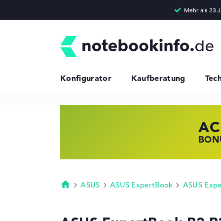
Konfigurator
Kaufberatung
Tec
AC
HP
LE
BONU
JETZ
NOTE
ASUS
ASUS ExpertBook
ASUS Expe
Startseite