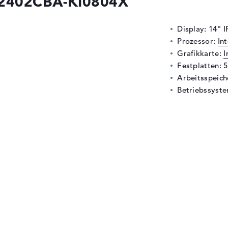
B2402CBA-KI0804X
Display: 14" I
Prozessor:
In
Grafikkarte:
I
Festplatten: 
Arbeitsspeic
Betriebssyste