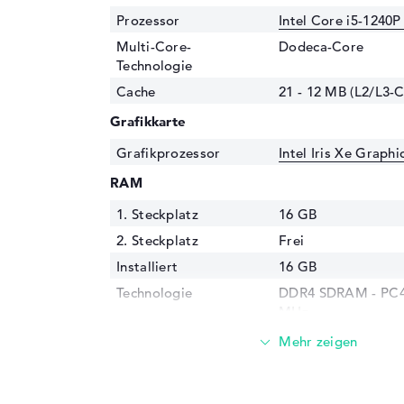
Prozessor
Intel Core i5-1240P
Multi-Core-
Dodeca-Core
Technologie
Cache
21 - 12 MB (L2/L3-
Grafikkarte
Grafikprozessor
Intel Iris Xe Graph
RAM
1. Steckplatz
16 GB
2. Steckplatz
Frei
Installiert
16 GB
Technologie
DDR4 SDRAM - PC4-
MHz
Festplatte
Festplatte
512 GB SSD
Schnittstelle
PCIe