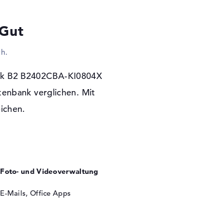
recher oder Gamepads? Alles klappt an den
ollt ihr euren Speicher schnell mit Hilfe von
 Gut
t Beistand der verbauten Schnittstellen steht
 kleine Monitore mit dem Gerät zu bestücken.
h.
 LCDs. Wenn ihr euch in Firmennetzwerke oder
 dabei Netzwerkkabel (Gigabit Ethernet) und
 Extras kabellos via 5.3 anzuschließen.
ook B2 B2402CBA-KI0804X
es Laufwerk. Erklärung dafür ist der
tenbank verglichen. Mit
eichen.
 Garantie
 Bit) ist außerdem ein Software-System für
dieses Laptops seid ihr durch 3 Jahre Garantie
Foto- und Videoverwaltung
E-Mails, Office Apps