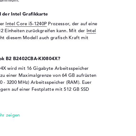
 der Intel Grafikkarte
der
Intel Core i5-1240P
Prozessor, der auf eine
2 Einheiten zurückgreifen kann. Mit der
Intel
ht diesem Modell auch grafisch Kraft mit
Book B2 B2402CBA-KI0804X?
X wird mit 16 Gigabyte Arbeitsspeicher
s zu einer Maximalgrenze von 64 GB aufrüsten
- 3200 MHz) Arbeitsspeicher (RAM). Euer
gern auf einer Festplatte mit 512 GB SSD
en sind an Bord:
von Thunderbolt 4 (1x), USB 2.0 (1x), USB 3.2 -
rt über Thunderbolt 4 (1x) und HDMI 1.4 (1x)
xpertBook B2 B2402CBA-KI0804X verbinden.