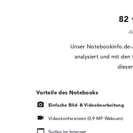
Optische Speicher
82 
Laufwerks-Typ
ohne Laufwerk
Display
A
Display-Typ
14" TFT
Unser Notebookinfo.de-
Max. Auflösung
1920 x 1080
Auflösungstyp
analysiert und mit den
Full-HD
Bildwiederholrate
60 Hz
diesem
Besonderheiten
Display, entspiegel
Hintergrundbeleuch
Audio
Soundkarte
Audio by DTS
Einfache Bild- & Videobearbeitung
Mikrofon
vorhanden
Webcam
Videokonferenzen (0,9 MP Webcam)
Sensorauflösung
0,9 MP
Surfen im Internet