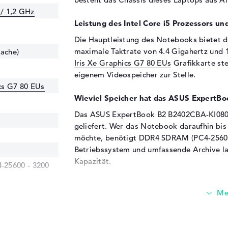
 / 1,2 GHz
Leistung des Intel Core i5 Prozessors und
Die Hauptleistung des Notebooks bietet 
maximale Taktrate von 4.4 Gigahertz und 1
Cache)
Iris Xe Graphics G7 80 EUs
Grafikkarte ste
eigenem Videospeicher zur Stelle.
ics G7 80 EUs
Wieviel Speicher hat das ASUS Expert
Das ASUS ExpertBook B2 B2402CBA-KI0804
geliefert. Wer das Notebook daraufhin bi
möchte, benötigt DDR4 SDRAM (PC4-25600 
Betriebssystem und umfassende Archive la
Kapazität.
25600 - 3200
Diese Schnittstellen und Funkverbindung
Mit Beistand aktueller Anschlüsse in Form 
Typ A (1x), USB 3.2 - Typ C (1x), DisplayPo
dürft ihr weitere Extras mit dem ASUS E