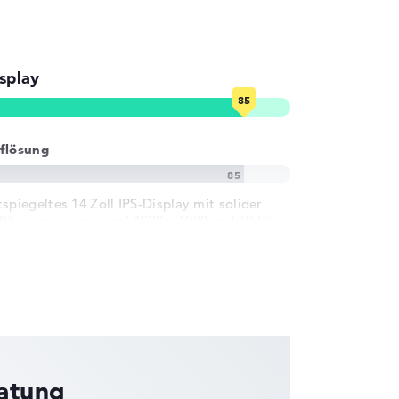
splay
flösung
tspiegeltes 14 Zoll IPS-Display mit solider
flösung von maximal 1920 x 1080 und 60 Hz
ratung