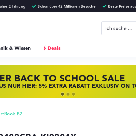
hnik & Wissen
Deals
ER BACK TO SCHOOL SALE
 STORE SSV DEALS
NOVO LAPTOP DEALS
S NUR HIER: 5% EXTRA RABATT EXKLUSIV ON 
T ZUGREIFEN: NOTEBOOKS BEI HP KRÄFTIG RED
BOOKS BEI LENOVO JETZT KRÄFTIG REDUZIERT
rtBook B2