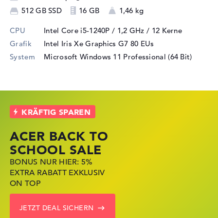
512 GB SSD
16 GB
1,46 kg
CPU
Intel Core i5-1240P / 1,2 GHz
/ 12 Kerne
Grafik
Intel Iris Xe Graphics G7 80 EUs
System
Microsoft Windows 11 Professional (64 Bit)
ACER BACK TO
HP STORE SSV
LENOVO
SCHOOL SALE
DEALS
LAPTOP DEALS
BONUS NUR HIER: 5%
JETZT ZUGREIFEN:
NOTEBOOKS BEI LENOVO
EXTRA RABATT EXKLUSIV
NOTEBOOKS BEI HP
JETZT KRÄFTIG REDUZIERT
ON TOP
KRÄFTIG REDUZIERT
LENOVO DEALS ZEIGEN
JETZT DEAL SICHERN
ZU DEN HP ANGEBOTEN