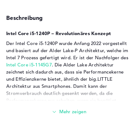
Beschreibung
Intel Core i5-1240P – Revolutionäres Konzept
Der Intel Core i5-1240P wurde Anfang 2022 vorgestellt
und basiert auf der Alder Lake-P Architektur, welche im
Intel 7 Prozess gefertigt wird. Er ist der Nachfolger des
Intel Core i5-1145G7
. Die Alder Lake Architektur
zeichnet sich dadurch aus, dass sie Performancekerne
und Effizienzkerne bietet, ähnlich der big.LITTLE
Architektur aus Smartphones. Damit kann der
Stromverbrauch deutlich gesenkt werden, da die
Performancekerne nur arbeiten, wenn sie benötigt
werden und die Effizienzkerne die Hintergrundprozesse
übernehmen können.
Der Intel Core i5-1240P besitzt 4 Performancekerne und
8 Effizienzkerne und somit 16 Threads, da die