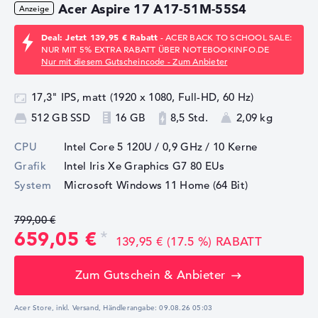
Acer Aspire 17 A17-51M-55S4
Deal: Jetzt 139,95 € Rabatt
- ACER BACK TO SCHOOL SALE:
NUR MIT 5% EXTRA RABATT ÜBER NOTEBOOKINFO.DE
Nur mit diesem Gutscheincode - Zum Anbieter
17,3" IPS, matt (1920 x 1080, Full-HD, 60 Hz)
512 GB SSD
16 GB
8,5 Std.
2,09 kg
CPU
Intel Core 5 120U / 0,9 GHz
/ 10 Kerne
Grafik
Intel Iris Xe Graphics G7 80 EUs
System
Microsoft Windows 11 Home (64 Bit)
799,00 €
659,05 €
139,95 € (17.5 %) RABATT
Zum Gutschein & Anbieter
Acer Store, inkl. Versand,
Händlerangabe:
09.08.26 05:03