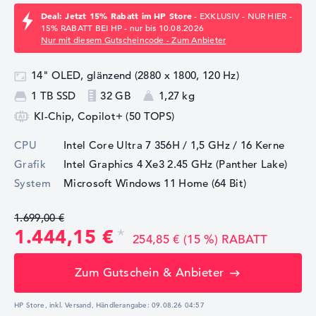
Deal: Jetzt 15% Rabatt im HP Store
- EXKLUSIV - NUR HIER -
15% RABATT BEI HP - nur bis 10.08.2026
Nur mit diesem Gutscheincode - Zum Anbieter
14" OLED, glänzend (2880 x 1800, 120 Hz)
1 TB SSD
32 GB
1,27 kg
KI-Chip, Copilot+ (50 TOPS)
CPU
Intel Core Ultra 7 356H / 1,5 GHz
/ 16 Kerne
Grafik
Intel Graphics 4 Xe3 2.45 GHz (Panther Lake)
System
Microsoft Windows 11 Home (64 Bit)
1.699,00 €
1.444,15 €
254,85 € (15 %) RABATT
Zum Gutschein & Anbieter
HP Store, inkl. Versand,
Händlerangabe:
09.08.26 04:57