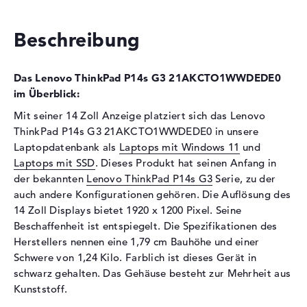
Festplatte
Beschreibung
Festplatte
256 GB SSD
Schnittstelle
PCIe
Das Lenovo ThinkPad P14s G3 21AKCTO1WWDEDE0
Optische Speicher
im Überblick:
Laufwerks-Typ
ohne Laufwerk
Mit seiner 14 Zoll Anzeige platziert sich das Lenovo
Display
ThinkPad P14s G3 21AKCTO1WWDEDE0 in unsere
Laptopdatenbank als
Laptops mit Windows 11
und
Display-Typ
14" TFT
Laptops mit SSD
. Dieses Produkt hat seinen Anfang in
Max. Auflösung
1920 x 1200
der bekannten
Lenovo ThinkPad P14s G3
Serie, zu der
Auflösungstyp
WUXGA
auch andere Konfigurationen gehören. Die Auflösung des
14 Zoll Displays bietet 1920 x 1200 Pixel. Seine
Besonderheiten
Display, entspiegelt, LED-
Beschaffenheit ist entspiegelt. Die Spezifikationen des
Hintergrundbeleuchtung, IPS
Panel
Herstellers nennen eine 1,79 cm Bauhöhe und einer
Schwere von 1,24 Kilo. Farblich ist dieses Gerät in
Audio
schwarz gehalten. Das Gehäuse besteht zur Mehrheit aus
Soundkarte
Realtek ALC3287
Kunststoff.