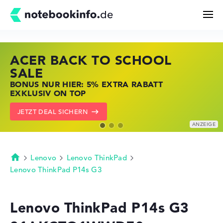
ACER BACK TO SCHOOL
HP STORE SSV DEALS
LENOVO LAPTOP DEALS
Suchen
SALE
JETZT ZUGREIFEN: NOTEBOOKS BEI HP
NOTEBOOKS BEI LENOVO JETZT
BONUS NUR HIER: 5% EXTRA RABATT
KRÄFTIG REDUZIERT
KRÄFTIG REDUZIERT
Konfigurator
EXKLUSIV ON TOP
ZU DEN HP ANGEBOTEN
LENOVO DEALS ZEIGEN
JETZT DEAL SICHERN
Kaufberatung
Technik & Wissen
Lenovo
Lenovo ThinkPad
Startseite
Lenovo ThinkPad P14s G3
Deals
Lenovo ThinkPad P14s G3
Merkzettel