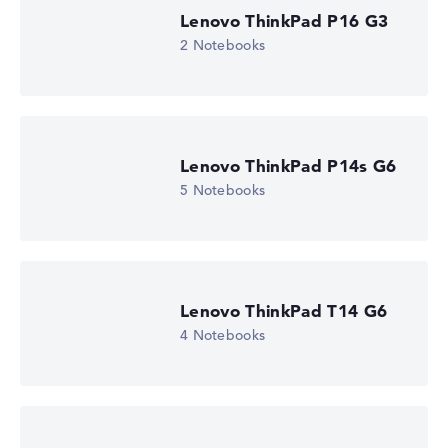
Höhe 15%
Lenovo ThinkPad P16 G3
Display (20%):
Auflösung 100%
2 Notebooks
Wir arbeiten mit den offiziellen Herstellerangaben.
Fehlen Daten bei einzelnen Modellen, passen sich die
Gewichtungen automatisch an.
Lob oder Kritik?
Wir freuen uns über dein Feedback
Lenovo ThinkPad P14s G6
5 Notebooks
Lenovo ThinkPad T14 G6
4 Notebooks