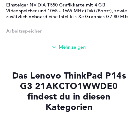
Einsteiger NVIDIA T550 Grafikkarte mit 4 GB
Videospeicher und 1065 - 1665 MHz (Takt/Boost), sowie
zusätzlich onboard eine Intel Iris Xe Graphics G7 80 EUs
Arbeitsspeicher
Solide 8 GB (1 x 8 GB, 1 x Frei) Arbeitspeicher - DDR4
SDRAM - PC4-25600 - 3200 MHz
Speicher
Das Lenovo ThinkPad P14s
G3 21AKCTO1WWDE0
256 GB SSD großer Speicher als Grundausstattung
findest du in diesen
Kategorien
Mobilität
Laptops mit SSD
Akkulaufzeit