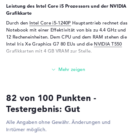
Webcam
Leistung des Intel Core i5 Prozessors und der NVIDIA
Sensorauflösung
0,9 MP
Grafikkarte
Eingabegeräte
Durch den
Intel Core i5-1240P
Hauptantrieb rechnet das
Notebook mit einer Effektivität von bis zu 4.4 GHz und
Eingabegeräte
Multi-Touch-Trackpad,
12 Recheneinheiten. Dem CPU und dem RAM stehen die
Tastatur
Intel Iris Xe Graphics G7 80 EUs und die
NVIDIA T550
Tastatur
Flüssigkeitsabweisend
Grafikkarten mit 4 GB VRAM zur Stelle.
Netzwerk
Wieviel Speicher hat das Lenovo ThinkPad P14s G3
Netzwerkkarte
Gigabit Ethernet
21AKCTO1WWDEDE0?
(10/100/1000)
Ausgestattet mit DDR4 SDRAM (PC4-25600 - 3200 MHz)
WLAN
802.11a, 802.11ac, 802.11ax,
Technologie, sind 8 GByte Arbeitsspeicher (RAM)
802.11b, 802.11g, 802.11n
82 von 100 Punkten -
zugeführt. Das Unternehmen ermöglicht in diesem
Bluetooth
Bluetooth 5.2
Modell maximal 4 Gigabyte. Die 256 GB SSD Festplatte
Testergebnis: Gut
Erweiterung / Konnektivität
liefert Freiraum für eure persönlichen Dateien, Videos,
Songs und Fotos.
Schnittstellen
2 x Thunderbolt 4, 2 x USB 3.2
Alle Angaben ohne Gewähr. Änderungen und
- Typ A
Irrtümer möglich.
Diese Schnittstellen und Funkverbindungen sind an
Video
2 x DisplayPort über USB-C, 1