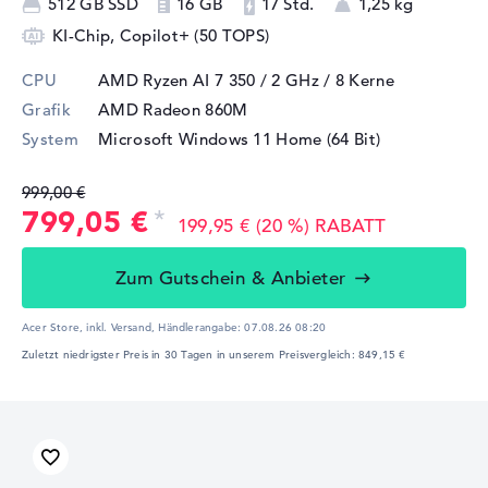
512 GB SSD
16 GB
17 Std.
1,25 kg
KI-Chip, Copilot+ (50 TOPS)
CPU
AMD Ryzen AI 7 350 / 2 GHz
/ 8 Kerne
Grafik
AMD Radeon 860M
System
Microsoft Windows 11 Home (64 Bit)
999,00 €
799,05 €
199,95 € (20 %) RABATT
Zum Gutschein & Anbieter
Acer Store, inkl. Versand,
Händlerangabe:
07.08.26 08:20
Zuletzt niedrigster Preis in 30 Tagen in unserem Preisvergleich: 849,15 €