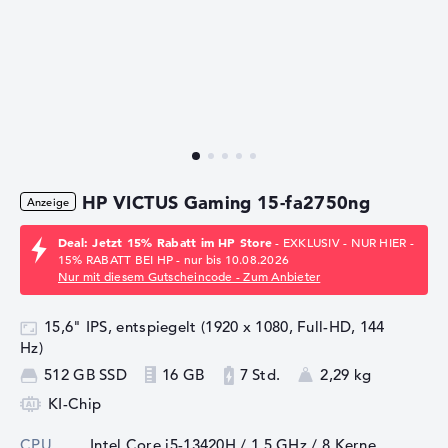
HP VICTUS Gaming 15-fa2750ng
Deal: Jetzt 15% Rabatt im HP Store
- EXKLUSIV - NUR HIER -
15% RABATT BEI HP - nur bis 10.08.2026
Nur mit diesem Gutscheincode - Zum Anbieter
15,6" IPS, entspiegelt (1920 x 1080, Full-HD, 144
Hz)
512 GB SSD
16 GB
7 Std.
2,29 kg
KI-Chip
CPU
Intel Core i5-13420H / 1,5 GHz
/ 8 Kerne