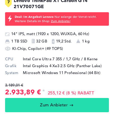
Lenovo ThinkPad X1 Carbon G14
21V70071GE
Deal: Im Angebot Lenovo
Nur solange der Vorrat reicht.
Weitere Details im Shop:
Zum Anbieter
14" IPS, matt (1920 x 1200, WUXGA, 60 Hz)
1 TB SSD
32 GB
19,2 Std.
1 kg
KI-Chip, Copilot+ (49 TOPS)
CPU
Intel Core Ultra 7 355 / 1,7 GHz
/ 8 Kerne
Grafik
Intel Graphics 4 Xe3 2.5 GHz (Panther Lake)
System
Microsoft Windows 11 Professional (64 Bit)
3.189,01 €
2.933,89 €
255,12 € (8 %) RABATT
Zum Anbieter