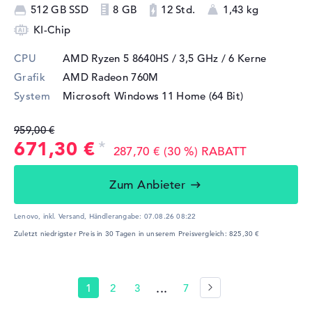
512 GB SSD
8 GB
12 Std.
1,43 kg
KI-Chip
CPU
AMD Ryzen 5 8640HS / 3,5 GHz
/ 6 Kerne
Grafik
AMD Radeon 760M
System
Microsoft Windows 11 Home (64 Bit)
959,00 €
671,30 €
287,70 € (30 %) RABATT
Zum Anbieter
Lenovo, inkl. Versand,
Händlerangabe:
07.08.26 08:22
Zuletzt niedrigster Preis in 30 Tagen in unserem Preisvergleich: 825,30 €
...
1
2
3
7