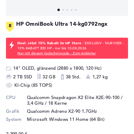
HP OmniBook Ultra 14-kg0792ngx
Deal: Jetzt 15% Rabatt im HP Store
- EXKLUSIV - NUR HIER -
15% RABATT BEI HP - nur bis 10.08.2026
Nur mit diesem Gutscheincode - Zum Anbieter
14" OLED, glänzend (2880 x 1800, 120 Hz)
2 TB SSD
32 GB
38 Std.
1,27 kg
KI-Chip (85 TOPS)
CPU
Qualcomm Snapdragon X2 Elite X2E-90-100 /
3,4 GHz
/ 18 Kerne
Grafik
⁠Qualcomm Adreno X2-90 1.7GHz
System
Microsoft Windows 11 Home (64 Bit)
2.299,00 €