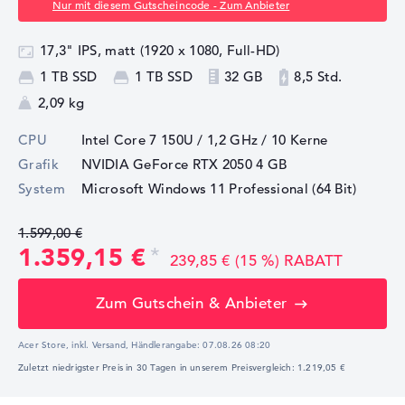
Nur mit diesem Gutscheincode - Zum Anbieter
17,3" IPS, matt (1920 x 1080, Full-HD)
1 TB SSD
1 TB SSD
32 GB
8,5 Std.
2,09 kg
CPU
Intel Core 7 150U / 1,2 GHz
/ 10 Kerne
Grafik
NVIDIA GeForce RTX 2050
4 GB
System
Microsoft Windows 11 Professional (64 Bit)
1.599,00 €
1.359,15 €
239,85 € (15 %) RABATT
Zum Gutschein & Anbieter
Acer Store, inkl. Versand,
Händlerangabe:
07.08.26 08:20
Zuletzt niedrigster Preis in 30 Tagen in unserem Preisvergleich: 1.219,05 €