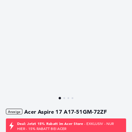
Acer Aspire 17 A17-51GM-72ZF
Deal: Jetzt 15% Rabatt im Acer Store
- EXKLUSIV - NUR
HIER - 15% RABATT BEI ACER