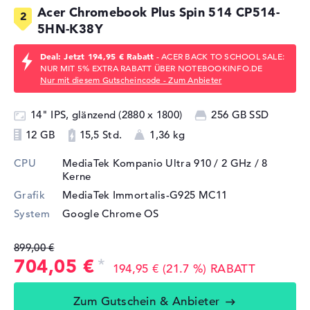
Acer Chromebook Plus Spin 514 CP514-
5HN-K38Y
Deal: Jetzt 194,95 € Rabatt
- ACER BACK TO SCHOOL SALE:
NUR MIT 5% EXTRA RABATT ÜBER NOTEBOOKINFO.DE
Nur mit diesem Gutscheincode - Zum Anbieter
14" IPS, glänzend (2880 x 1800)
256 GB SSD
12 GB
15,5 Std.
1,36 kg
CPU
MediaTek Kompanio Ultra 910 / 2 GHz
/ 8
Kerne
Grafik
MediaTek Immortalis-G925 MC11
System
Google Chrome OS
899,00 €
704,05 €
194,95 € (21.7 %) RABATT
Zum Gutschein & Anbieter