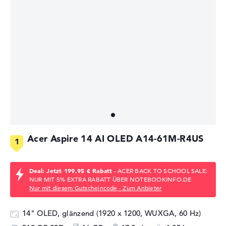
Acer Aspire 14 AI OLED A14-61M-R4US
Deal: Jetzt 199,95 € Rabatt
- ACER BACK TO SCHOOL SALE:
NUR MIT 5% EXTRA RABATT ÜBER NOTEBOOKINFO.DE
Nur mit diesem Gutscheincode - Zum Anbieter
14" OLED, glänzend (1920 x 1200, WUXGA, 60 Hz)