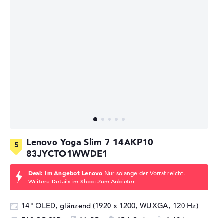
Lenovo Yoga Slim 7 14AKP10
83JYCTO1WWDE1
Deal: Im Angebot Lenovo
Nur solange der Vorrat reicht.
Weitere Details im Shop:
Zum Anbieter
14" OLED, glänzend (1920 x 1200, WUXGA, 120 Hz)