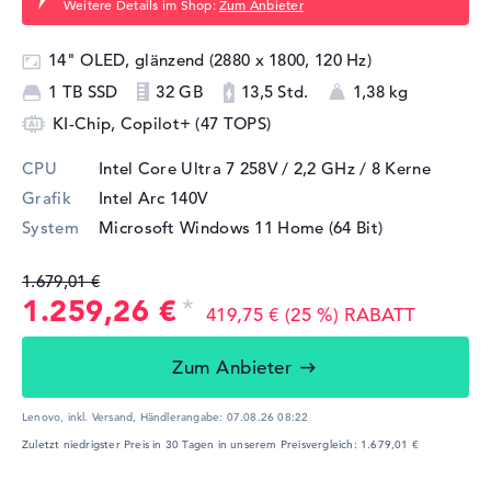
Weitere Details im Shop:
Zum Anbieter
14" OLED, glänzend (2880 x 1800, 120 Hz)
1 TB SSD
32 GB
13,5 Std.
1,38 kg
KI-Chip, Copilot+ (47 TOPS)
CPU
Intel Core Ultra 7 258V / 2,2 GHz
/ 8 Kerne
Grafik
Intel Arc 140V
System
Microsoft Windows 11 Home (64 Bit)
1.679,01 €
1.259,26 €
419,75 € (25 %) RABATT
Zum Anbieter
Lenovo, inkl. Versand,
Händlerangabe:
07.08.26 08:22
Zuletzt niedrigster Preis in 30 Tagen in unserem Preisvergleich: 1.679,01 €