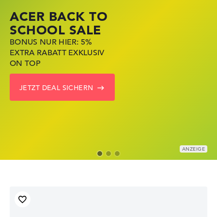
ACER BACK TO
HP STORE SSV
LENOVO LAPTOP
SCHOOL SALE
DEALS
DEALS
BONUS NUR HIER: 5%
JETZT ZUGREIFEN:
NOTEBOOKS BEI LENOVO
EXTRA RABATT EXKLUSIV
NOTEBOOKS BEI HP KRÄFTIG
JETZT KRÄFTIG REDUZIERT
ON TOP
REDUZIERT
LENOVO DEALS ZEIGEN
JETZT DEAL SICHERN
ZU DEN HP ANGEBOTEN