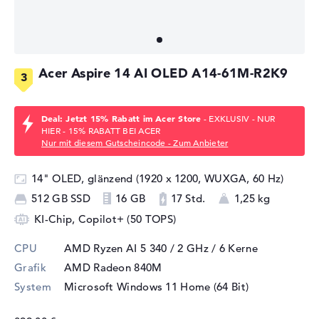
Acer Aspire 14 AI OLED A14-61M-R2K9
Deal: Jetzt 15% Rabatt im Acer Store
- EXKLUSIV - NUR
HIER - 15% RABATT BEI ACER
Nur mit diesem Gutscheincode - Zum Anbieter
14" OLED, glänzend (1920 x 1200, WUXGA, 60 Hz)
512 GB SSD
16 GB
17 Std.
1,25 kg
KI-Chip, Copilot+ (50 TOPS)
CPU
AMD Ryzen AI 5 340 / 2 GHz
/ 6 Kerne
Grafik
AMD Radeon 840M
System
Microsoft Windows 11 Home (64 Bit)