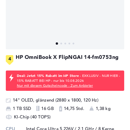
HP OmniBook X FlipNGAI 14-fm0753ng
Deal: Jetzt 15% Rabatt im HP Store
- EXKLUSIV - NUR HIER -
15% RABATT BEI HP - nur bis 10.08.2026
Nur mit diesem Gutscheincode - Zum Anbieter
14" OLED, glänzend (2880 x 1800, 120 Hz)
1 TB SSD
16 GB
14,75 Std.
1,38 kg
KI-Chip (40 TOPS)
CPU
Intel Core Ultra 5 226V / 2,1 GHz
/ 8 Kerne