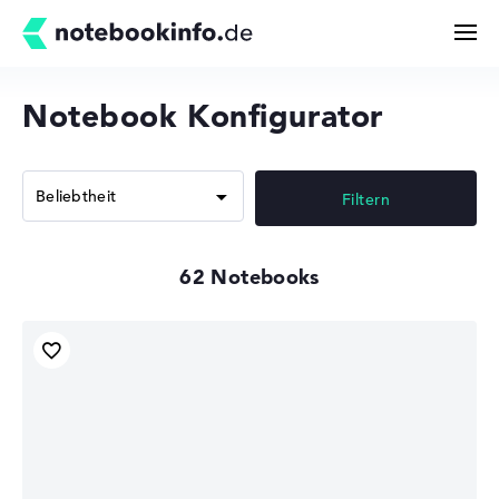
Notebook Konfigurator
Suchen
Filtern
Konfigurator
62
Kaufberatung
Technik & Wissen
Deals
Merkzettel