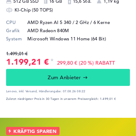
512 GB SSD
16 GB
15,6 Std.
1,19 kg
KI-Chip (50 TOPS)
CPU
AMD Ryzen AI 5 340 / 2 GHz
/ 6 Kerne
Grafik
AMD Radeon 840M
System
Microsoft Windows 11 Home (64 Bit)
1.499,01 €
1.199,21 €
299,80 € (20 %) RABATT
Zum Anbieter
Lenovo, inkl. Versand,
Händlerangabe:
07.08.26 08:22
Zuletzt niedrigster Preis in 30 Tagen in unserem Preisvergleich: 1.499,01 €