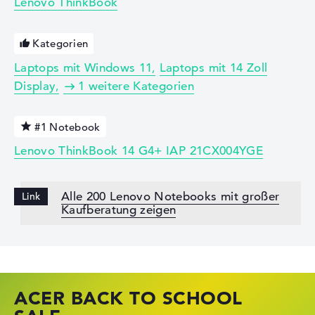
Lenovo ThinkBook
Kategorien
Laptops mit Windows 11
Laptops mit 14 Zoll
Display
1 weitere Kategorien
#1 Notebook
Lenovo ThinkBook 14 G4+ IAP 21CX004YGE
Alle 200 Lenovo Notebooks mit großer
Kaufberatung zeigen
ACER BACK TO SCHOOL
HP STORE SSV DEALS
LENOVO LAPTOP DEALS