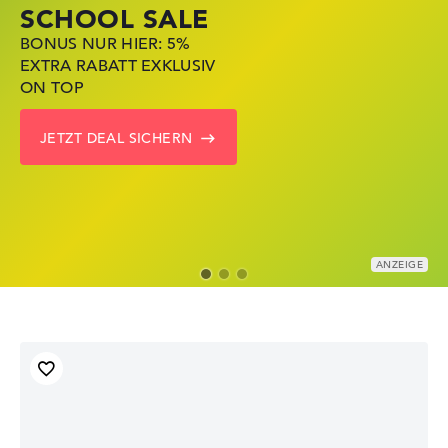
SCHOOL SALE
DEALS
LAPTOP DEALS
BONUS NUR HIER: 5%
JETZT ZUGREIFEN:
NOTEBOOKS BEI LENOVO
EXTRA RABATT EXKLUSIV
NOTEBOOKS BEI HP
JETZT KRÄFTIG REDUZIERT
ON TOP
KRÄFTIG REDUZIERT
LENOVO DEALS ZEIGEN
JETZT DEAL SICHERN
ZU DEN HP ANGEBOTEN