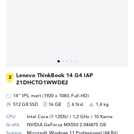
Lenovo ThinkBook 14 G4 IAP
21DHCTO1WWDE2
14" IPS, matt (1920 x 1080, Full-HD)
512 GB SSD
16 GB
6 Std.
1,4 kg
CPU
Intel Core i7-1255U / 1,2 GHz
/ 10 Kerne
Grafik
NVIDIA GeForce MX550
2.046875 GB
System
Microsoft Windows 11 Professional (64 Bit)