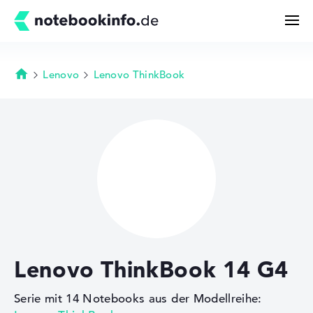
Lenovo
Lenovo ThinkBook
Startseite
Suchen
Konfigurator
Kaufberatung
Technik & Wissen
Lenovo ThinkBook 14 G4
Deals
Serie mit 14 Notebooks aus der Modellreihe:
Merkzettel