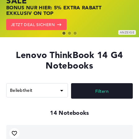
SALE
JETZT ZUGREIFEN: NOTEBOOKS BEI HP
NOTEBOOKS BEI LENOVO JETZT
BONUS NUR HIER: 5% EXTRA RABATT
KRÄFTIG REDUZIERT
KRÄFTIG REDUZIERT
EXKLUSIV ON TOP
ZU DEN HP ANGEBOTEN
LENOVO DEALS ZEIGEN
JETZT DEAL SICHERN
Lenovo ThinkBook 14 G4
Notebooks
Filtern
14