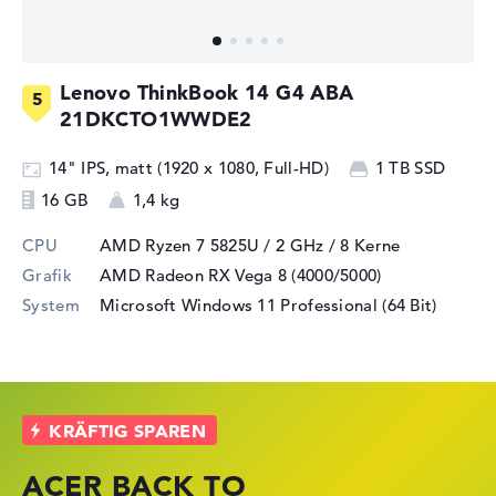
Lenovo ThinkBook 14 G4 ABA
21DKCTO1WWDE2
14" IPS, matt (1920 x 1080, Full-HD)
1 TB SSD
16 GB
1,4 kg
CPU
AMD Ryzen 7 5825U / 2 GHz
/ 8 Kerne
Grafik
AMD Radeon RX Vega 8 (4000/5000)
System
Microsoft Windows 11 Professional (64 Bit)
ACER BACK TO
HP STORE SSV
LENOVO