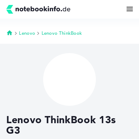
Lenovo
Lenovo ThinkBook
Startseite
Suchen
Konfigurator
Kaufberatung
Technik & Wissen
Lenovo ThinkBook 13s
Deals
G3
Merkzettel