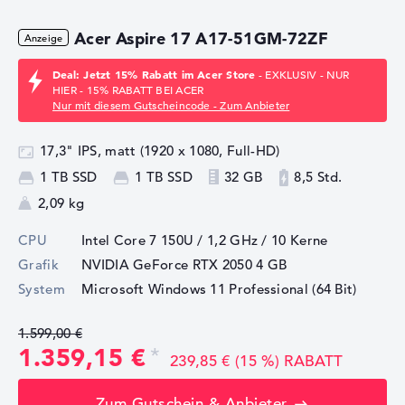
Acer Aspire 17 A17-51GM-72ZF
Deal: Jetzt 15% Rabatt im Acer Store
- EXKLUSIV - NUR
HIER - 15% RABATT BEI ACER
Nur mit diesem Gutscheincode - Zum Anbieter
17,3" IPS, matt (1920 x 1080, Full-HD)
1 TB SSD
1 TB SSD
32 GB
8,5 Std.
2,09 kg
CPU
Intel Core 7 150U / 1,2 GHz
/ 10 Kerne
Grafik
NVIDIA GeForce RTX 2050
4 GB
System
Microsoft Windows 11 Professional (64 Bit)
1.599,00 €
1.359,15 €
239,85 € (15 %) RABATT
Zum Gutschein & Anbieter