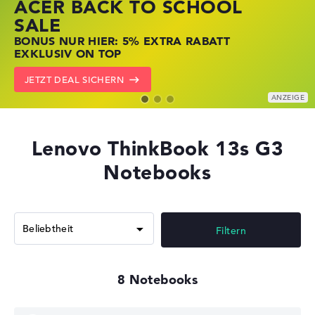
ACER BACK TO SCHOOL
HP STORE SSV DEALS
LENOVO LAPTOP DEALS
SALE
JETZT ZUGREIFEN: NOTEBOOKS BEI HP
NOTEBOOKS BEI LENOVO JETZT
BONUS NUR HIER: 5% EXTRA RABATT
KRÄFTIG REDUZIERT
KRÄFTIG REDUZIERT
EXKLUSIV ON TOP
ZU DEN HP ANGEBOTEN
LENOVO DEALS ZEIGEN
JETZT DEAL SICHERN
Lenovo ThinkBook 13s G3
Notebooks
Filtern
8