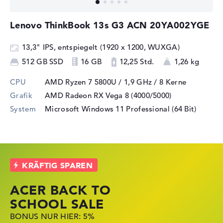
Lenovo ThinkBook 13s G3 ACN 20YA002YGE
13,3" IPS, entspiegelt (1920 x 1200, WUXGA)
512 GB SSD
16 GB
12,25 Std.
1,26 kg
CPU
AMD Ryzen 7 5800U / 1,9 GHz
/ 8 Kerne
Grafik
AMD Radeon RX Vega 8 (4000/5000)
System
Microsoft Windows 11 Professional (64 Bit)
ACER BACK TO
HP STORE SSV
LENOVO
SCHOOL SALE
DEALS
LAPTOP DEALS
BONUS NUR HIER: 5%
JETZT ZUGREIFEN:
NOTEBOOKS BEI LENOVO