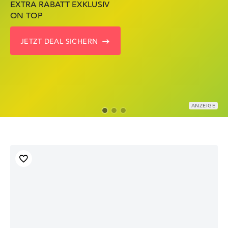
EXTRA RABATT EXKLUSIV
NOTEBOOKS BEI HP
JETZT KRÄFTIG REDUZIERT
ON TOP
KRÄFTIG REDUZIERT
LENOVO DEALS ZEIGEN
JETZT DEAL SICHERN
ZU DEN HP ANGEBOTEN