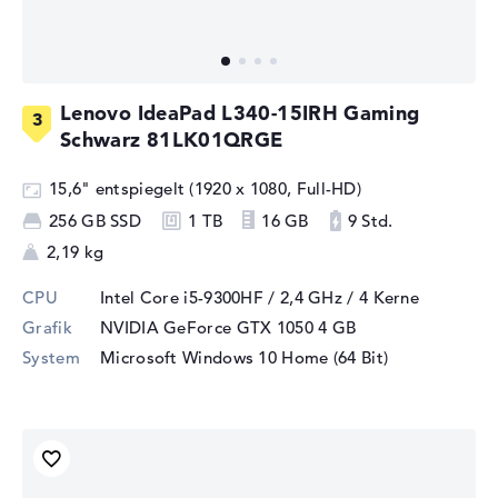
Lenovo IdeaPad L340-15IRH Gaming
Schwarz 81LK01QRGE
15,6" entspiegelt (1920 x 1080, Full-HD)
256 GB SSD
1 TB
16 GB
9 Std.
2,19 kg
CPU
Intel Core i5-9300HF / 2,4 GHz
/ 4 Kerne
Grafik
NVIDIA GeForce GTX 1050
4 GB
System
Microsoft Windows 10 Home (64 Bit)