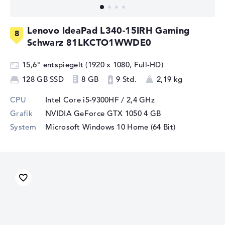
Lenovo IdeaPad L340-15IRH Gaming
Schwarz 81LKCTO1WWDE0
15,6" entspiegelt (1920 x 1080, Full-HD)
128 GB SSD
8 GB
9 Std.
2,19 kg
CPU
Intel Core i5-9300HF / 2,4 GHz
Grafik
NVIDIA GeForce GTX 1050
4 GB
System
Microsoft Windows 10 Home (64 Bit)