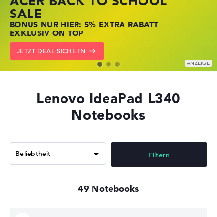
ACER BACK TO SCHOOL
HP STORE SSV DEALS
LENOVO LAPTOP DEALS
SALE
JETZT ZUGREIFEN: NOTEBOOKS BEI HP
NOTEBOOKS BEI LENOVO JETZT
BONUS NUR HIER: 5% EXTRA RABATT
KRÄFTIG REDUZIERT
KRÄFTIG REDUZIERT
EXKLUSIV ON TOP
ZU DEN HP ANGEBOTEN
LENOVO DEALS ZEIGEN
JETZT DEAL SICHERN
Lenovo IdeaPad L340
Notebooks
Filtern
49