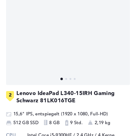
Lenovo IdeaPad L340-15IRH Gaming
Schwarz 81LK016TGE
15,6" IPS, entspiegelt (1920 x 1080, Full-HD)
512 GB SSD
8 GB
9 Std.
2,19 kg
CPU
Intel Core i5-9300HF / 2,4 GHz
/ 4 Kerne