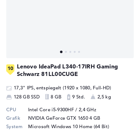
Lenovo IdeaPad L340-17IRH Gaming
Schwarz 81LL00CUGE
17,3" IPS, entspiegelt (1920 x 1080, Full-HD)
128 GB SSD
8 GB
9 Std.
2,5 kg
CPU
Intel Core i5-9300HF / 2,4 GHz
Grafik
NVIDIA GeForce GTX 1650
4 GB
System
Microsoft Windows 10 Home (64 Bit)