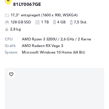
81LY0067GE
17,3" entspiegelt (1600 x 900, WSXGA)
128 GB SSD
1 TB
4 GB
7,5 Std.
2,8 kg
CPU
AMD Ryzen 3 3200U / 2,6 GHz
/ 2 Kerne
Grafik
AMD Radeon RX Vega 3
System
Microsoft Windows 10 Home (64 Bit)