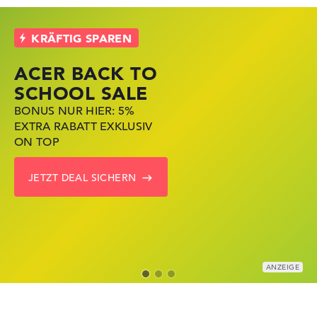
ACER BACK TO
HP STORE SSV
LENOVO
SCHOOL SALE
DEALS
LAPTOP DEALS
BONUS NUR HIER: 5%
JETZT ZUGREIFEN:
NOTEBOOKS BEI LENOVO
EXTRA RABATT EXKLUSIV
NOTEBOOKS BEI HP
JETZT KRÄFTIG REDUZIERT
ON TOP
KRÄFTIG REDUZIERT
LENOVO DEALS ZEIGEN
JETZT DEAL SICHERN
ZU DEN HP ANGEBOTEN