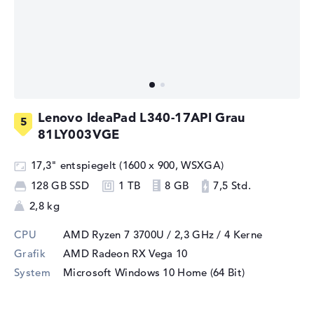
Lenovo IdeaPad L340-17API Grau
81LY003VGE
17,3" entspiegelt (1600 x 900, WSXGA)
128 GB SSD
1 TB
8 GB
7,5 Std.
2,8 kg
CPU
AMD Ryzen 7 3700U / 2,3 GHz
/ 4 Kerne
Grafik
AMD Radeon RX Vega 10
System
Microsoft Windows 10 Home (64 Bit)