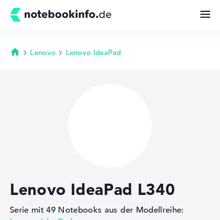
Lenovo
Lenovo IdeaPad
Startseite
Suchen
Konfigurator
Kaufberatung
Technik & Wissen
Lenovo IdeaPad L340
Deals
Serie mit 49 Notebooks aus der Modellreihe:
Merkzettel