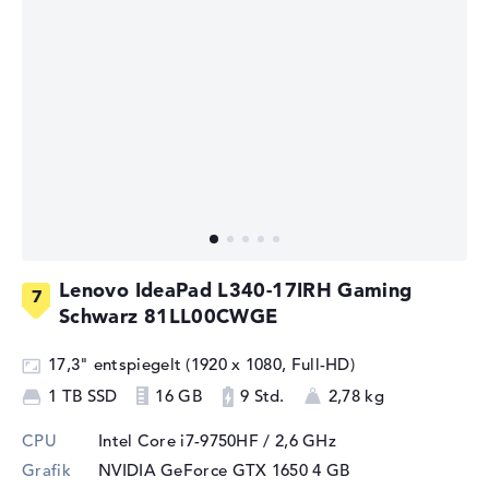
Lenovo IdeaPad L340-17IRH Gaming
Schwarz 81LL00CWGE
17,3" entspiegelt (1920 x 1080, Full-HD)
1 TB SSD
16 GB
9 Std.
2,78 kg
CPU
Intel Core i7-9750HF / 2,6 GHz
Grafik
NVIDIA GeForce GTX 1650
4 GB