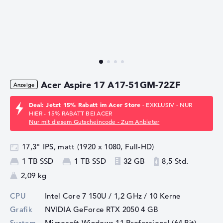
Acer Aspire 17 A17-51GM-72ZF
Deal: Jetzt 15% Rabatt im Acer Store
- EXKLUSIV - NUR
HIER - 15% RABATT BEI ACER
Nur mit diesem Gutscheincode - Zum Anbieter
17,3" IPS, matt (1920 x 1080, Full-HD)
1 TB SSD
1 TB SSD
32 GB
8,5 Std.
2,09 kg
CPU
Intel Core 7 150U / 1,2 GHz
/ 10 Kerne
Grafik
NVIDIA GeForce RTX 2050
4 GB
System
Microsoft Windows 11 Professional (64 Bit)