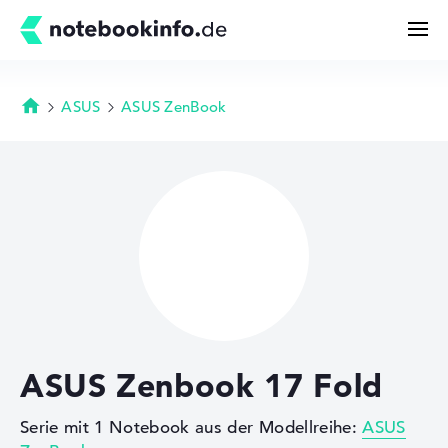
ASUS
ASUS ZenBook
Startseite
Suchen
Konfigurator
Kaufberatung
Technik & Wissen
ASUS Zenbook 17 Fold
Deals
Serie mit 1 Notebook aus der Modellreihe:
ASUS
Merkzettel