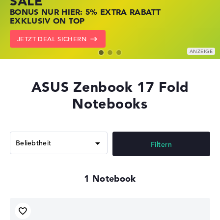
SALE
JETZT ZUGREIFEN: NOTEBOOKS BEI HP
NOTEBOOKS BEI LENOVO JETZT
BONUS NUR HIER: 5% EXTRA RABATT
KRÄFTIG REDUZIERT
KRÄFTIG REDUZIERT
EXKLUSIV ON TOP
ZU DEN HP ANGEBOTEN
LENOVO DEALS ZEIGEN
JETZT DEAL SICHERN
ASUS Zenbook 17 Fold
Notebooks
Filtern
1