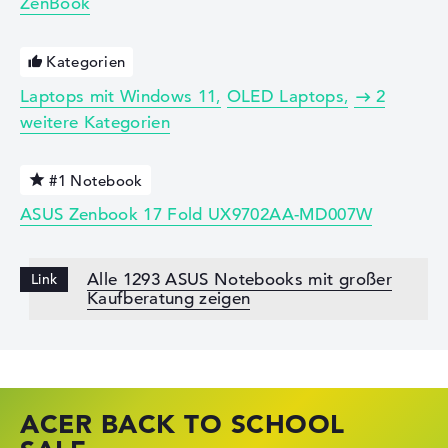
ZenBook
Kategorien
Laptops mit Windows 11
OLED Laptops
2
weitere Kategorien
#1 Notebook
ASUS Zenbook 17 Fold UX9702AA-MD007W
Alle 1293 ASUS Notebooks mit großer
Kaufberatung zeigen
ACER BACK TO SCHOOL
HP STORE SSV DEALS
LENOVO LAPTOP DEALS