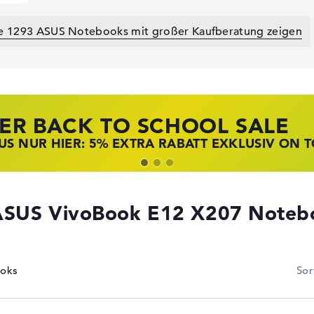
le 1293 ASUS Notebooks mit großer Kaufberatung zeigen
ER BACK TO SCHOOL SALE
 STORE SSV DEALS
NOVO LAPTOP DEALS
S NUR HIER: 5% EXTRA RABATT EXKLUSIV ON 
T ZUGREIFEN: NOTEBOOKS BEI HP KRÄFTIG RED
BOOKS BEI LENOVO JETZT KRÄFTIG REDUZIERT
ASUS VivoBook E12 X207 Noteb