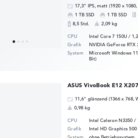
17,3" IPS, matt (1920 x 1080,
1 TB SSD
1 TB SSD
8,5 Std.
2,09 kg
CPU
Intel Core 7 150U / 1,
Grafik
NVIDIA GeForce RTX 
System
Microsoft Windows 11 
Bit)
ASUS VivoBook E12 X20
11,6" glänzend (1366 x 768,
0,98 kg
CPU
Intel Celeron N3350 /
Grafik
Intel HD Graphics 500
System
ohne Betriebssystem