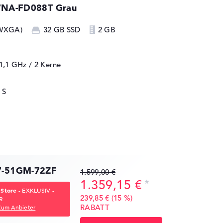
7NA-FD088T Grau
 WXGA)
32 GB SSD
2 GB
 1,1 GHz
/ 2 Kerne
 S
17-51GM-72ZF
1.599,00 €
1.359,15 €
 Store
- EXKLUSIV -
239,85 € (15 %)
R
RABATT
Zum Anbieter