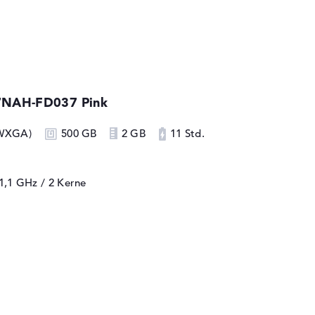
7NAH-FD037 Pink
 WXGA)
500 GB
2 GB
11 Std.
 1,1 GHz
/ 2 Kerne