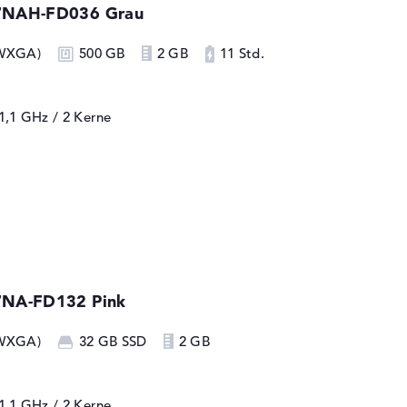
7NAH-FD036 Grau
 WXGA)
500 GB
2 GB
11 Std.
 1,1 GHz
/ 2 Kerne
7NA-FD132 Pink
 WXGA)
32 GB SSD
2 GB
 1,1 GHz
/ 2 Kerne