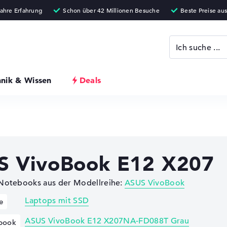
hnik & Wissen
Deals
S VivoBook E12 X207
 Notebooks aus der Modellreihe:
ASUS VivoBook
Laptops mit SSD
e
ASUS VivoBook E12 X207NA-FD088T Grau
book