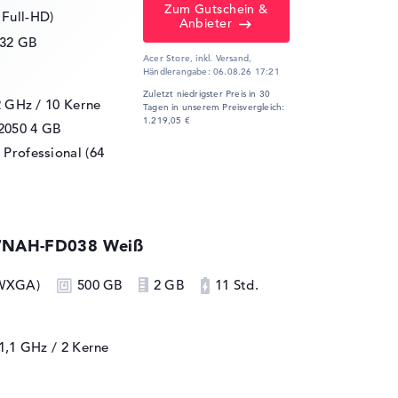
Zum Gutschein &
 Full-HD)
Anbieter
32 GB
Acer Store, inkl. Versand,
Händlerangabe:
06.08.26 17:21
Zuletzt niedrigster Preis in 30
2 GHz
/ 10 Kerne
Tagen in unserem Preisvergleich:
1.219,05 €
2050
4 GB
Professional (64
7NAH-FD038 Weiß
 WXGA)
500 GB
2 GB
11 Std.
 1,1 GHz
/ 2 Kerne