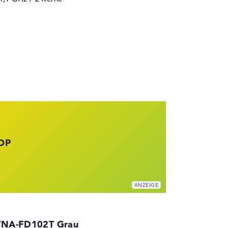
OP
UZIERT
7NA-FD102T Grau