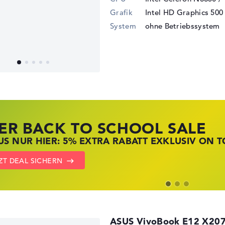
Grafik
Intel HD Graphics 500
System
ohne Betriebssystem
ER BACK TO SCHOOL SALE
 STORE SSV DEALS
NOVO LAPTOP DEALS
S NUR HIER: 5% EXTRA RABATT EXKLUSIV ON T
T ZUGREIFEN: NOTEBOOKS BEI HP KRÄFTIG RED
BOOKS BEI LENOVO JETZT KRÄFTIG REDUZIERT
ZT DEAL SICHERN
DEN HP ANGEBOTEN
OVO DEALS ZEIGEN
ASUS VivoBook E12 X20