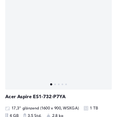
Acer Aspire ES1-732-P7YA
17,3" glänzend (1600 x 900, WSXGA)
1 TB
4 GB
3,5 Std.
2,8 kg