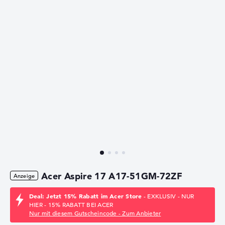
Acer Aspire 17 A17-51GM-72ZF
Deal: Jetzt 15% Rabatt im Acer Store
- EXKLUSIV - NUR
HIER - 15% RABATT BEI ACER
Nur mit diesem Gutscheincode - Zum Anbieter