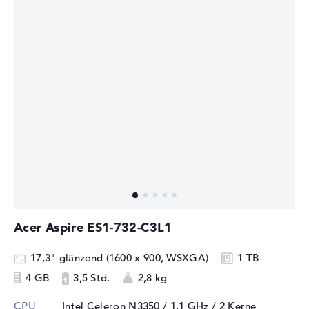
Acer Aspire ES1-732-C3L1
17,3" glänzend (1600 x 900, WSXGA)
1 TB
4 GB
3,5 Std.
2,8 kg
CPU
Intel Celeron N3350 / 1,1 GHz
/ 2 Kerne