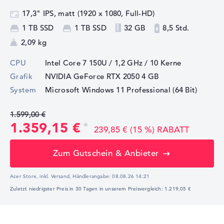
17,3" IPS, matt (1920 x 1080, Full-HD)
1 TB SSD
1 TB SSD
32 GB
8,5 Std.
2,09 kg
CPU
Intel Core 7 150U / 1,2 GHz
/ 10 Kerne
Grafik
NVIDIA GeForce RTX 2050
4 GB
System
Microsoft Windows 11 Professional (64 Bit)
1.599,00 €
1.359,15 €
239,85 € (15 %) RABATT
Zum Gutschein & Anbieter
Acer Store, inkl. Versand,
Händlerangabe:
08.08.26 14:21
Zuletzt niedrigster Preis in 30 Tagen in unserem Preisvergleich: 1.219,05 €