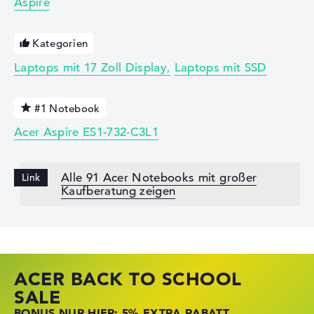
Aspire
Kategorien
Laptops mit 17 Zoll Display
Laptops mit SSD
#1 Notebook
Acer Aspire ES1-732-C3L1
Alle 91 Acer Notebooks mit großer
Kaufberatung zeigen
ACER BACK TO SCHOOL
HP STORE SSV DEALS
LENOVO LAPTOP DEALS
SALE
JETZT ZUGREIFEN: NOTEBOOKS BEI HP
NOTEBOOKS BEI LENOVO JETZT
BONUS NUR HIER: 5% EXTRA RABATT