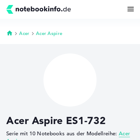
Acer
Acer Aspire
Startseite
Suchen
Konfigurator
Kaufberatung
Technik & Wissen
Acer Aspire ES1-732
Deals
Serie mit 10 Notebooks aus der Modellreihe:
Acer
Merkzettel