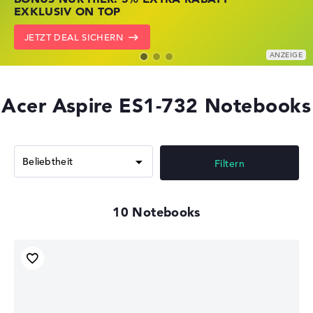
KRÄFTIG REDUZIERT
KRÄFTIG REDUZIERT
EXKLUSIV ON TOP
ZU DEN HP ANGEBOTEN
LENOVO DEALS ZEIGEN
JETZT DEAL SICHERN
Acer Aspire ES1-732 Notebooks
Filtern
10