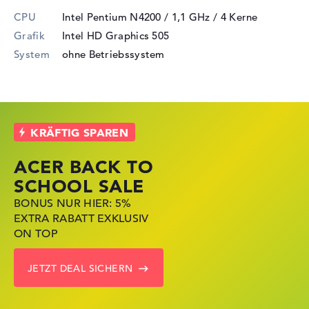
CPU
Intel Pentium N4200 / 1,1 GHz
/ 4 Kerne
Grafik
Intel HD Graphics 505
System
ohne Betriebssystem
ACER BACK TO
HP STORE SSV
LENOVO
SCHOOL SALE
DEALS
LAPTOP DEALS
BONUS NUR HIER: 5%
JETZT ZUGREIFEN:
NOTEBOOKS BEI LENOVO
EXTRA RABATT EXKLUSIV
NOTEBOOKS BEI HP
JETZT KRÄFTIG REDUZIERT
ON TOP
KRÄFTIG REDUZIERT
LENOVO DEALS ZEIGEN
JETZT DEAL SICHERN
ZU DEN HP ANGEBOTEN