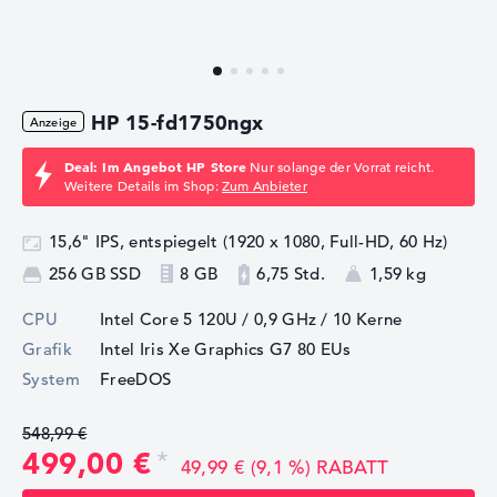
HP 15-fd1750ngx
Deal: Im Angebot HP Store
Nur solange der Vorrat reicht.
Weitere Details im Shop:
Zum Anbieter
15,6" IPS, entspiegelt (1920 x 1080, Full-HD, 60 Hz)
256 GB SSD
8 GB
6,75 Std.
1,59 kg
CPU
Intel Core 5 120U / 0,9 GHz
/ 10 Kerne
Grafik
Intel Iris Xe Graphics G7 80 EUs
System
FreeDOS
548,99 €
499,00 €
49,99 € (9,1 %) RABATT