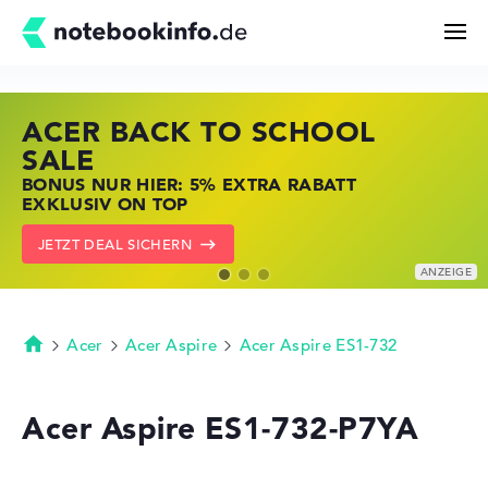
ACER BACK TO SCHOOL
HP STORE SSV DEALS
LENOVO LAPTOP DEALS
Suchen
SALE
JETZT ZUGREIFEN: NOTEBOOKS BEI HP
NOTEBOOKS BEI LENOVO JETZT
BONUS NUR HIER: 5% EXTRA RABATT
KRÄFTIG REDUZIERT
KRÄFTIG REDUZIERT
Konfigurator
EXKLUSIV ON TOP
ZU DEN HP ANGEBOTEN
LENOVO DEALS ZEIGEN
JETZT DEAL SICHERN
Kaufberatung
Technik & Wissen
Acer
Acer Aspire
Acer Aspire ES1-732
Startseite
Deals
Acer Aspire ES1-732-P7YA
Merkzettel