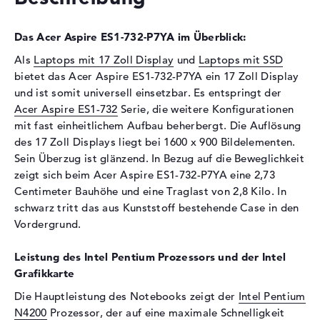
Laufwerks-Typ
DVD±RW (±R DL) (DVD-
Das Acer Aspire ES1-732-P7YA im Überblick:
Brenner)
Als
Laptops mit 17 Zoll Display
und
Laptops mit SSD
Display
bietet das Acer Aspire ES1-732-P7YA ein 17 Zoll Display
Display-Typ
17,3" TFT
und ist somit universell einsetzbar. Es entspringt der
Max. Auflösung
1600 x 900
Acer Aspire ES1-732
Serie, die weitere Konfigurationen
mit fast einheitlichem Aufbau beherbergt. Die Auflösung
Auflösungstyp
WSXGA
des 17 Zoll Displays liegt bei 1600 x 900 Bildelementen.
Besonderheiten
Display, glänzend, LED-
Sein Überzug ist glänzend. In Bezug auf die Beweglichkeit
Hintergrundbeleuchtung
zeigt sich beim Acer Aspire ES1-732-P7YA eine 2,73
Kartenleser
Centimeter Bauhöhe und eine Traglast von 2,8 Kilo. In
schwarz tritt das aus Kunststoff bestehende Case in den
Unterstützte Flash-
SD Memory Card
Vordergrund.
Speicherkarten
Audio
Leistung des Intel Pentium Prozessors und der Intel
Grafikkarte
Soundkarte
onboard
Die Hauptleistung des Notebooks zeigt der
Intel Pentium
Mikrofon
vorhanden
N4200
Prozessor, der auf eine maximale Schnelligkeit