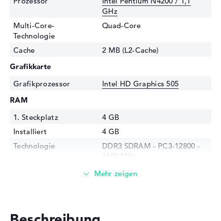
Prozessor
Intel Pentium N4200 / 1,1
GHz
Multi-Core-
Quad-Core
Technologie
Cache
2 MB (L2-Cache)
Grafikkarte
Grafikprozessor
Intel HD Graphics 505
RAM
1. Steckplatz
4 GB
Installiert
4 GB
Technologie
DDR3 SDRAM - PC3-12800 -
1600 MHz
Festplatte
Festplatte
1 TB - 5400 rpm
Schnittstelle
Serial ATA
Beschreibung
Optische Speicher