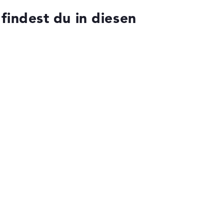
ndest du in diesen
die Datenblätter tausender Notebooks