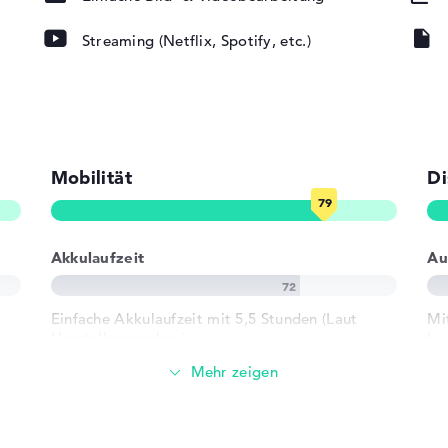
Streaming (Netflix, Spotify, etc.)
ad, Tastatur
rund)
Mobilität
Di
802.11ax,
02.11n
Akkulaufzeit
Au
Einfache Akkulaufzeit mit 5,5 Stunden (Laut
Mi
 1 x USB 3.2 -
Herstellerangaben)
ho
- Typ C
16
r USB-C, 1 x
Gewicht
ck
n)
Leicht mit 2 kg