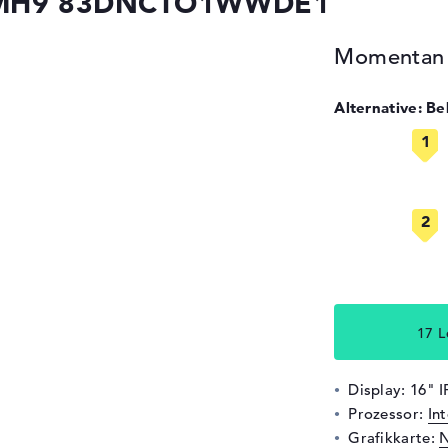
16IMH9 83DNCTO1WWDE1
Momentan n
Alternative: B
17 L
Display: 16" I
Prozessor:
In
Grafikkarte:
N