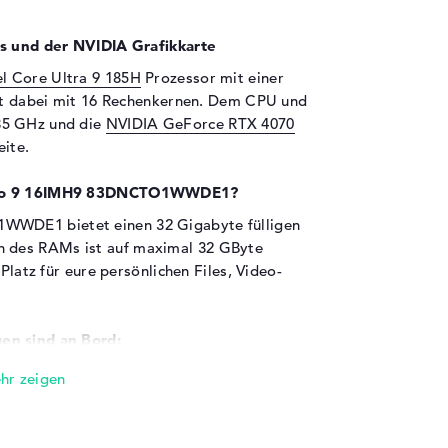
rs und der NVIDIA Grafikkarte
el Core Ultra 9 185H
Prozessor mit einer
elt dabei mit 16 Rechenkernen. Dem CPU und
35 GHz und die
NVIDIA GeForce RTX 4070
eite.
a Pro 9 16IMH9 83DNCTO1WWDE1?
WDE1 bietet einen 32 Gigabyte fülligen
 des RAMs ist auf maximal 32 GByte
 Platz für eure persönlichen Files, Video-
en sind an Bord:
a Pro 9 16IMH9 83DNCTO1WWDE1 sind USB 3.2
- Typ C (1x), DisplayPort über USB-C (2x) und
Datenblatt. Solltet ihr Zubehör wie Sticks,
System angliedern wollen, müsst ihr dies mit