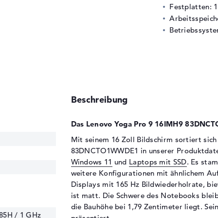
Festplatten: 
Arbeitsspeic
Betriebssyste
Beschreibung
Das Lenovo Yoga Pro 9 16IMH9 83DNCT
Mit seinem 16 Zoll Bildschirm sortiert si
83DNCTO1WWDE1 in unserer Produktdate
Windows 11
und
Laptops mit SSD
. Es sta
weitere Konfigurationen mit ähnlichem Au
Displays mit 165 Hz Bildwiederholrate, bi
ist matt. Die Schwere des Notebooks bleib
die Bauhöhe bei 1,79 Zentimeter liegt. Sei
185H / 1 GHz
präsentiert.