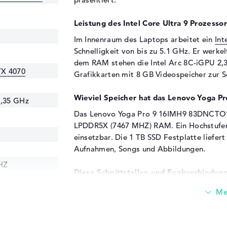
Leistung des Intel Core Ultra 9 Prozesso
Im Innenraum des Laptops arbeitet ein
Int
Schnelligkeit von bis zu 5.1 GHz. Er werk
dem RAM stehen die Intel Arc 8C-iGPU 2,
TX 4070
Grafikkarten mit 8 GB Videospeicher zur S
Wieviel Speicher hat das Lenovo Yog
2,35 GHz
Das Lenovo Yoga Pro 9 16IMH9 83DNCTO1W
LPDDR5X (7467 MHZ) RAM. Ein Hochstufen
einsetzbar. Die 1 TB SSD Festplatte liefert
Aufnahmen, Songs und Abbildungen.
HZ
Diese Schnittstellen und Funkverbindung
Die Hauptschnittstellen des Lenovo Yog
- Typ A (2x), USB 3.2 - Typ C (1x), USB 4.0 
HDMI (1x). Einzelheiten dazu findet ihr im 
MicroSD-Leser oder Digitalkameras eurem 