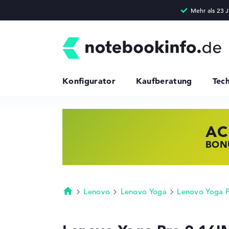
Konfigurator
Kaufberatung
Tec
AC
HP
LE
BONU
JETZ
NOTE
Lenovo
Lenovo Yoga
Lenovo Yoga P
Startseite