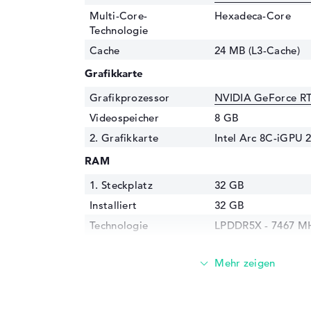
Multi-Core-
Hexadeca-Core
Technologie
Cache
24 MB (L3-Cache)
Grafikkarte
Grafikprozessor
NVIDIA GeForce R
Videospeicher
8 GB
2. Grafikkarte
Intel Arc 8C-iGPU 
RAM
1. Steckplatz
32 GB
Installiert
32 GB
Technologie
LPDDR5X - 7467 M
Festplatte
Festplatte
1 TB SSD
Schnittstelle
PCIe