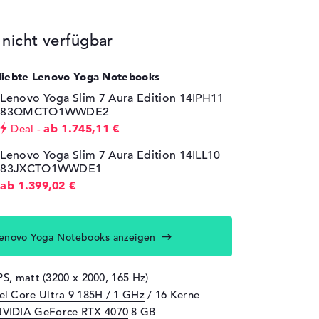
icht verfügbar
eliebte Lenovo Yoga Notebooks
Lenovo Yoga Slim 7 Aura Edition 14IPH11
83QMCTO1WWDE2
ab 1.745,11 €
Deal
Lenovo Yoga Slim 7 Aura Edition 14ILL10
83JXCTO1WWDE1
ab 1.399,02 €
enovo Yoga Notebooks anzeigen
PS, matt (3200 x 2000, 165 Hz)
tel Core Ultra 9 185H / 1 GHz
/ 16 Kerne
VIDIA GeForce RTX 4070
8 GB