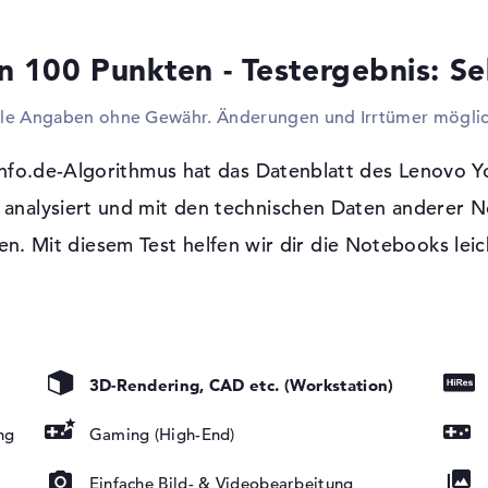
den vorhandenen USB-Schnittstellen tun. A
Mäuse, Tastaturen und Lenkräder. Sollte e
n 100 Punkten - Testergebnis: Se
sein, steht euch die Option zur Verfügung
Monitor oder Beamer zu nutzen. Wenn ihr 
lle Angaben ohne Gewähr. Änderungen und Irrtümer möglic
und Blu-ray Discs haben wollt, müsst ihr b
greifen. Innerhalb ist kein Laufwerk verbau
fo.de-Algorithmus hat das Datenblatt des Lenovo 
Windows 11 Betriebssystem und 2 Jahre
lysiert und mit den technischen Daten anderer No
Wenn du dich zum Einkauf dieses Produkts 
tung, IPS
n. Mit diesem Test helfen wir dir die Notebooks leic
11 Home (64 Bit) vorinstalliert mit im Bun
YNC, Dolby
durch 2 Jahre Pick-up & Return-Service gut
rt, sRGB
3D-Rendering, CAD etc. (Workstation)
ng
Gaming (High-End)
Einfache Bild- & Videobearbeitung