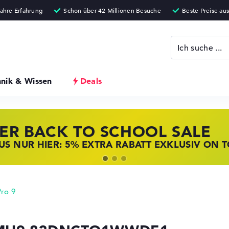
hnik & Wissen
Deals
ER BACK TO SCHOOL SALE
 STORE SSV DEALS
NOVO LAPTOP DEALS
S NUR HIER: 5% EXTRA RABATT EXKLUSIV ON 
T ZUGREIFEN: NOTEBOOKS BEI HP KRÄFTIG RED
BOOKS BEI LENOVO JETZT KRÄFTIG REDUZIERT
ro 9