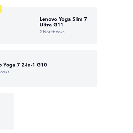
Lenovo Yoga Slim 7
Ultra G11
2 Notebooks
wichtungen automatisch an.
 Yoga 7 2-in-1 G10
books