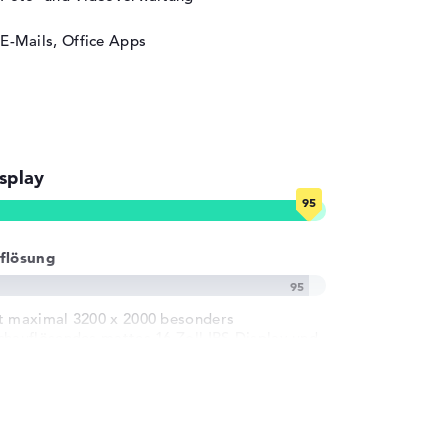
E-Mails, Office Apps
splay
flösung
t maximal 3200 x 2000 besonders
chauflösendes mattes 16 Zoll IPS-Display und
5 Hz