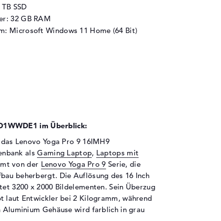
1 TB SSD
her: 32 GB RAM
m: Microsoft Windows 11 Home (64 Bit)
O1WWDE1 im Überblick:
ch das Lenovo Yoga Pro 9 16IMH9
nbank als
Gaming Laptop
,
Laptops mit
mmt von der
Lenovo Yoga Pro 9
Serie, die
fbau beherbergt. Die Auflösung des 16 Inch
etet 3200 x 2000 Bildelementen. Sein Überzug
t laut Entwickler bei 2 Kilogramm, während
n Aluminium Gehäuse wird farblich in grau