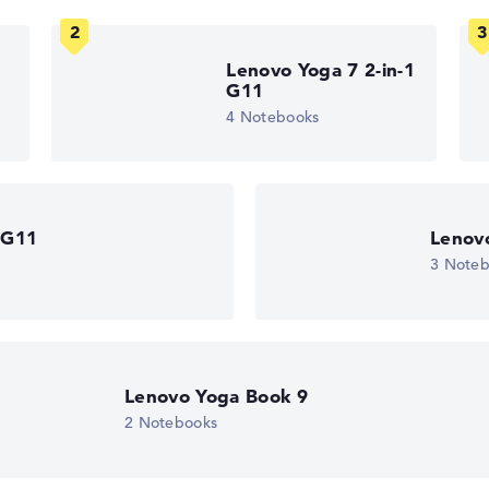
Erfahrung in der Notebook-Kaufberatung.
ertungen zusammen:
Lenovo Yoga 7 2-in-1
, Grafikkarte 30%, RAM 15%, Speicher 15%
G11
t 35%, Höhe 15%
4 Notebooks
gaben. Fehlen Daten bei einzelnen Modellen, passen sich die Ge
edback
 G11
Lenovo
3 Note
 11 Home (64
Lenovo Yoga Book 9
eturn-Service
2 Notebooks