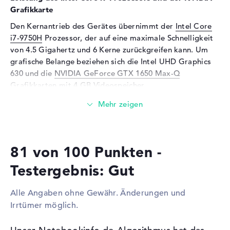
Soundkarte
Hi-Definition Audio
Grafikkarte
Mikrofon
vorhanden
Den Kernantrieb des Gerätes übernimmt der
Intel Core
i7-9750H
Prozessor, der auf eine maximale Schnelligkeit
Webcam
von 4.5 Gigahertz und 6 Kerne zurückgreifen kann. Um
Sensorauflösung
1 MP
grafische Belange beziehen sich die Intel UHD Graphics
630 und die
NVIDIA GeForce GTX 1650 Max-Q
Eingabegeräte
Grafikkarten mit 4 GB Videospeicher.
Eingabegeräte
Tastatur (Beleuchtet
(hintergrund)), Touchpad
Wieviel Speicher hat das Lenovo Yoga C940-15IRH
(Multi-Touch-Trackpad),
81TE0018GE?
Touchscreen (Multi-Touch,
Stiftbasiert)
Für den Arbeitsspeicher stehen insgesamt 16 GByte zur
81 von 100 Punkten -
Seite. Dabei wird so genannter DDR4 SDRAM (PC4-21300
Netzwerk
- 2666 MHz) RAM benutzt. Wer sein Laptop aufrüsten
Testergebnis: Gut
WLAN
802.11a, 802.11b, 802.11g,
kann, kann dies bis maximal 16 GByte erledigen.
802.11n, 802.11ac, 802.11ax
Wichtige Dateien, Schreiben, Videos und Fotos speichert
Alle Angaben ohne Gewähr. Änderungen und
ihr auf der installierten 512 GB SSD Festplatte.
Bluetooth
Bluetooth 5
Irrtümer möglich.
Erweiterung / Konnektivität
Diese Schnittstellen und Funkverbindungen sind an