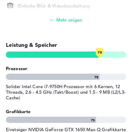
Allgemein
Einfache Bild- & Videobearbeitung
Breite
35,55 cm
Tiefe
Foto- und Videoverwaltung
23,85 cm
Höhe
1,97 cm
Notebook und Tablet in einem (2-in-1)
Gewicht
2 kg
Leistung & Speicher
Farbe / Design
Iron Grey
Touch-Display
Material
Aluminium
Videokonferenzen (1 MP Webcam)
Farbe
grau
Prozessor
Betriebssystem / Software
Streaming (Netflix, Spotify, etc.)
Bereitgestelltes
Microsoft Windows 10 Home
E-Mails, Office Apps
Solider Intel Core i7-9750H Prozessor mit 6 Kernen, 12
Betriebssystem
(64 Bit)
Threads, 2.6 - 4.5 GHz (Takt/Boost) und 1.5 - 9 MB (L2/L3-
Cache)
Herstellergarantie
Surfen im Internet
Service & Support
2 Jahre Bring-In Service
Grafikkarte
Einsteiger NVIDIA GeForce GTX 1650 Max-Q Grafikkarte