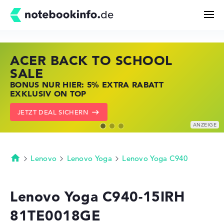
ACER BACK TO SCHOOL
HP STORE SSV DEALS
LENOVO LAPTOP DEALS
Suchen
SALE
JETZT ZUGREIFEN: NOTEBOOKS BEI HP
NOTEBOOKS BEI LENOVO JETZT
BONUS NUR HIER: 5% EXTRA RABATT
KRÄFTIG REDUZIERT
KRÄFTIG REDUZIERT
Konfigurator
EXKLUSIV ON TOP
ZU DEN HP ANGEBOTEN
LENOVO DEALS ZEIGEN
JETZT DEAL SICHERN
Kaufberatung
Technik & Wissen
Lenovo
Lenovo Yoga
Lenovo Yoga C940
Startseite
Deals
Lenovo Yoga C940-15IRH
81TE0018GE
Merkzettel