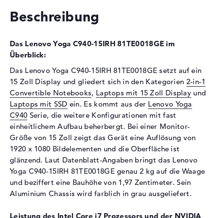
Technologie
DDR4 SDRAM - PC4-21300 -
Beschreibung
2666 MHz
Festplatte
Das Lenovo Yoga C940-15IRH 81TE0018GE im
Festplatte
512 GB SSD
Überblick:
Schnittstelle
PCIe
Das Lenovo Yoga C940-15IRH 81TE0018GE setzt auf ein
Optische Speicher
15 Zoll Display und gliedert sich in den Kategorien
2-in-1
Convertible Notebooks
,
Laptops mit 15 Zoll Display
und
Laufwerks-Typ
ohne Laufwerk
Laptops mit SSD
ein. Es kommt aus der
Lenovo Yoga
Display
C940
Serie, die weitere Konfigurationen mit fast
einheitlichem Aufbau beherbergt. Bei einer Monitor-
Display-Typ
15,6" TFT
Größe von 15 Zoll zeigt das Gerät eine Auflösung von
Max. Auflösung
1920 x 1080
1920 x 1080 Bildelementen und die Oberfläche ist
Auflösungstyp
Full-HD
glänzend. Laut Datenblatt-Angaben bringt das Lenovo
Yoga C940-15IRH 81TE0018GE genau 2 kg auf die Waage
Besonderheiten
Multi-Touchscreen, glänzend,
LED-Hintergrundbeleuchtung,
und beziffert eine Bauhöhe von 1,97 Zentimeter. Sein
WVA
Aluminium Chassis wird farblich in grau ausgeliefert.
Audio
Leistung des Intel Core i7 Prozessors und der NVIDIA