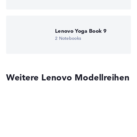
Display (20%):
Auflösung 100%
Wir arbeiten mit den offiziellen Herstellerangaben.
Fehlen Daten bei einzelnen Modellen, passen sich die
Lenovo Yoga Book 9
Gewichtungen automatisch an.
2 Notebooks
Lob oder Kritik?
Wir freuen uns über dein Feedback
Weitere Lenovo Modellreihen
Lenovo IdeaPad