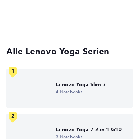
Ultrabooks
Business Laptops
Lange Akkulaufzeit mit 12 Stunden (Laut
Herstellerangaben)
2-in-1 Convertible Notebooks
Gewicht
Alle Lenovo Yoga Serien
Leicht mit 2 kg
Höhe
Lenovo Yoga Slim 7
Schlank mit 1,97 cm Höhe
4 Notebooks
Display
Lenovo Yoga 7 2-in-1 G10
3 Notebooks