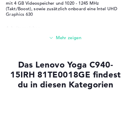
mit 4 GB Videospeicher und 1020 - 1245 MHz
(Takt/Boost), sowie zusätzlich onboard eine Intel UHD
Graphics 630
Arbeitsspeicher
Großer 16 GB Arbeitspeicher - DDR4 SDRAM - PC4-
21300 - 2666 MHz
Das Lenovo Yoga C940-
Speicher
15IRH 81TE0018GE findest
du in diesen Kategorien
Mittelgroßer 512 GB SSD Speicher
Mobilität
Laptops mit SSD
Laptops mit Windows 11
Akkulaufzeit