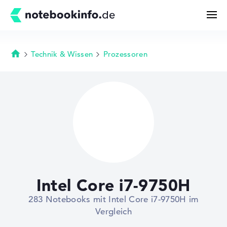
Technik & Wissen
Prozessoren
Startseite
Suchen
Konfigurator
Kaufberatung
Technik & Wissen
Intel Core i7-9750H
Deals
283 Notebooks mit Intel Core i7-9750H im
Vergleich
Merkzettel