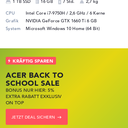
1 TB SSD
16 GB
7 Std.
2,7 kg
CPU
Intel Core i7-9750H / 2,6 GHz
/ 6 Kerne
Grafik
NVIDIA GeForce GTX 1660 Ti
6 GB
System
Microsoft Windows 10 Home (64 Bit)
ACER BACK TO
HP STORE SSV
LENOVO
SCHOOL SALE
DEALS
LAPTOP DEALS
BONUS NUR HIER: 5%
JETZT ZUGREIFEN:
NOTEBOOKS BEI LENOVO
EXTRA RABATT EXKLUSIV
NOTEBOOKS BEI HP
JETZT KRÄFTIG REDUZIERT
ON TOP
KRÄFTIG REDUZIERT
LENOVO DEALS ZEIGEN
JETZT DEAL SICHERN
ZU DEN HP ANGEBOTEN