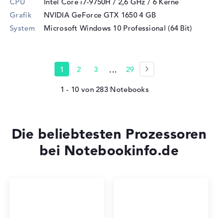
CPU
Intel Core i7-9750H / 2,6 GHz
/ 6 Kerne
Grafik
NVIDIA GeForce GTX 1650
4 GB
System
Microsoft Windows 10 Professional (64 Bit)
...
1
2
3
29
1 - 10
von
283
Die beliebtesten Prozessoren
bei Notebookinfo.de