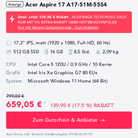
Acer Aspire 17 A17-51M-55S4
Deal: Jetzt 139,95 € Rabatt
- ACER BACK TO SCHOOL SALE:
NUR MIT 5% EXTRA RABATT ÜBER NOTEBOOKINFO.DE
Nur mit diesem Gutscheincode - Zum Anbieter
17,3" IPS, matt (1920 x 1080, Full-HD, 60 Hz)
512 GB SSD
16 GB
8,5 Std.
2,09 kg
CPU
Intel Core 5 120U / 0,9 GHz
/ 10 Kerne
Grafik
Intel Iris Xe Graphics G7 80 EUs
System
Microsoft Windows 11 Home (64 Bit)
799,00 €
659,05 €
139,95 € (17.5 %) RABATT
Zum Gutschein & Anbieter
Acer Store, inkl. Versand,
Händlerangabe:
09.08.26 07:15