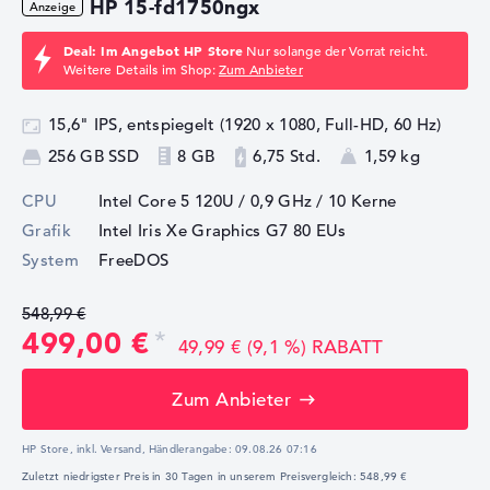
HP 15-fd1750ngx
Deal: Im Angebot HP Store
Nur solange der Vorrat reicht.
Weitere Details im Shop:
Zum Anbieter
15,6" IPS, entspiegelt (1920 x 1080, Full-HD, 60 Hz)
256 GB SSD
8 GB
6,75 Std.
1,59 kg
CPU
Intel Core 5 120U / 0,9 GHz
/ 10 Kerne
Grafik
Intel Iris Xe Graphics G7 80 EUs
System
FreeDOS
548,99 €
499,00 €
49,99 € (9,1 %) RABATT
Zum Anbieter
HP Store, inkl. Versand,
Händlerangabe:
09.08.26 07:16
Zuletzt niedrigster Preis in 30 Tagen in unserem Preisvergleich: 548,99 €