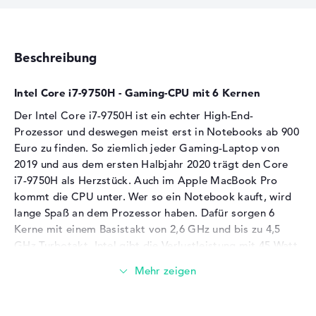
Beschreibung
Intel Core i7-9750H - Gaming-CPU mit 6 Kernen
Der Intel Core i7-9750H ist ein echter High-End-
Prozessor und deswegen meist erst in Notebooks ab 900
Euro zu finden. So ziemlich jeder Gaming-Laptop von
2019 und aus dem ersten Halbjahr 2020 trägt den Core
i7-9750H als Herzstück. Auch im Apple MacBook Pro
kommt die CPU unter. Wer so ein Notebook kauft, wird
lange Spaß an dem Prozessor haben. Dafür sorgen 6
Kerne mit einem Basistakt von 2,6 GHz und bis zu 4,5
GHz Turbotakt. Intel gibt die Verlustleistung mit 45 Watt
an, das passt in 15-Zoll-Notebooks mit leistungsfähiger
Kühlung. Der i7-9750H gehört zur 9. Generation der
Mobilprozessoren mit Codenamen Coffee Lake und
erschien am 30.04.2019.