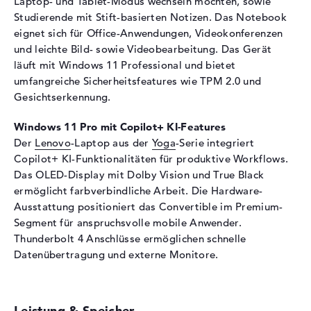
Laptop- und Tablet-Modus wechseln möchten, sowie
Webcam
Studierende mit Stift-basierten Notizen. Das Notebook
eignet sich für Office-Anwendungen, Videokonferenzen
Sensorauflösung
5 MP
und leichte Bild- sowie Videobearbeitung. Das Gerät
Eingabegeräte
läuft mit Windows 11 Professional und bietet
Eingabegeräte
Multi-Touch-Trackpad, Multi-
umfangreiche Sicherheitsfeatures wie TPM 2.0 und
Touchscreen, Stiftbasiert,
Gesichtserkennung.
Tastatur
Windows 11 Pro mit Copilot+ KI-Features
Tastatur
Beleuchtet (hintergrund)
Der
Lenovo
-Laptop aus der
Yoga
-Serie integriert
Netzwerk
Copilot+ KI-Funktionalitäten für produktive Workflows.
Das OLED-Display mit Dolby Vision und True Black
WLAN
802.11a, 802.11ac, 802.11ax,
ermöglicht farbverbindliche Arbeit. Die Hardware-
802.11b, 802.11be, 802.11g,
802.11n
Ausstattung positioniert das Convertible im Premium-
Segment für anspruchsvolle mobile Anwender.
Bluetooth
Bluetooth 5.4
Thunderbolt 4 Anschlüsse ermöglichen schnelle
Erweiterung / Konnektivität
Datenübertragung und externe Monitore.
Schnittstellen
2 x Thunderbolt 4, 1 x USB 3.2
- Typ A
Video
2 x DisplayPort über
Leistung & Speicher