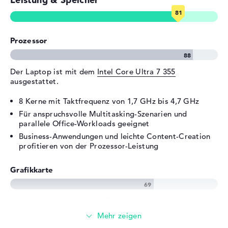
Thunderbolt 4, 1 x HDMI 2.1
Audio
1 x 2-in-1 Audio Jack
(Kopfhörer/Mikrofon)
Prozessor
Verschiedenes
Integrierte Sicherheit
Gesichtserkennung, TPM
Der Laptop ist mit dem
Intel Core Ultra 7 355
Embedded Security Chip 2.0,
ausgestattet.
Webcam-Abdeckung
8 Kerne mit Taktfrequenz von 1,7 GHz bis 4,7 GHz
Sonstiges
360 Grad Scharnier,
Für anspruchsvolle Multitasking-Szenarien und
Beschleunigungssensor,
parallele Office-Workloads geeignet
Copilot+, Hall-Sensor, KI-
Business-Anwendungen und leichte Content-Creation
Chip, Military Grading (MIL-
profitieren von der Prozessor-Leistung
STD 810H), Recycling-
Materialien,
Schnellladefunktion
Grafikkarte
Stromversorgung
Die
Intel Graphics 4 Xe3 2.5 GHz
übernimmt die
Akku
4 Zellen Lithium Ionen
Grafikberechnung.
Kapazität
70 Wh