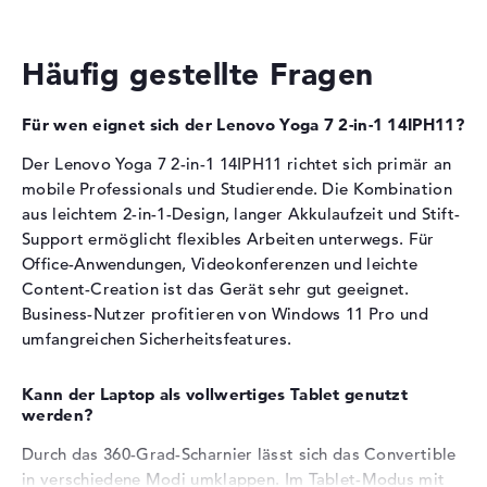
Integrierter Grafikchip mit 2500 MHz Boost-
Betriebszeit (bis zu)
16 Std.
Taktfrequenz
Allgemein
Für Office-Anwendungen, Websurfen und Multimedia-
Häufig gestellte Fragen
Wiedergabe ausreichend
Breite
31,7 cm
Leichte Bildbearbeitung und Full-HD-Videobearbeitung
Tiefe
22,8 cm
möglich
Für wen eignet sich der Lenovo Yoga 7 2-in-1 14IPH11?
Höhe
1,54 cm
Der Lenovo Yoga 7 2-in-1 14IPH11 richtet sich primär an
Arbeitsspeicher
Gewicht
1,38 kg
mobile Professionals und Studierende. Die Kombination
Farbe / Design
Luna Grey
aus leichtem 2-in-1-Design, langer Akkulaufzeit und Stift-
Das Notebook verfügt über 16 GB LPDDR5X-
Support ermöglicht flexibles Arbeiten unterwegs. Für
Material
Aluminium
Arbeitsspeicher.
Office-Anwendungen, Videokonferenzen und leichte
Farbe
grau
Content-Creation ist das Gerät sehr gut geeignet.
Speichertaktfrequenz von 7467 MHz für schnellen
Betriebssystem / Software
Business-Nutzer profitieren von Windows 11 Pro und
Datenzugriff
umfangreichen Sicherheitsfeatures.
Bereitgestelltes
Microsoft Windows 11
Mehrere parallele Programme und Browser-Tabs laufen
Betriebssystem
problemlos
Professional (64 Bit)
Kann der Laptop als vollwertiges Tablet genutzt
Das Speichermodul eignet sich für Multitasking und
Herstellergarantie
werden?
virtuelle Meetings
Service & Support
2 Jahre Pick-up & Return-
Durch das 360-Grad-Scharnier lässt sich das Convertible
Service
Speicher
in verschiedene Modi umklappen. Im Tablet-Modus mit