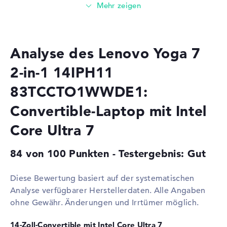
GHz
Multi-Core-
Octa-Core
Technologie
Cache
12 MB (L3-Cache)
Analyse des Lenovo Yoga 7
Grafikkarte
2-in-1 14IPH11
Grafikprozessor
Intel Graphics 4 Xe3 2.5 GHz
83TCCTO1WWDE1:
(Panther Lake)
Convertible-Laptop mit Intel
RAM
1. Steckplatz
16 GB
Core Ultra 7
Installiert
16 GB
84 von 100 Punkten - Testergebnis: Gut
Technologie
LPDDR5X - 7467 MHZ
Festplatte
Diese Bewertung basiert auf der systematischen
Festplatte
512 GB SSD
Analyse verfügbarer Herstellerdaten. Alle Angaben
ohne Gewähr. Änderungen und Irrtümer möglich.
Schnittstelle
PCIe
Optische Speicher
14-Zoll-Convertible mit Intel Core Ultra 7