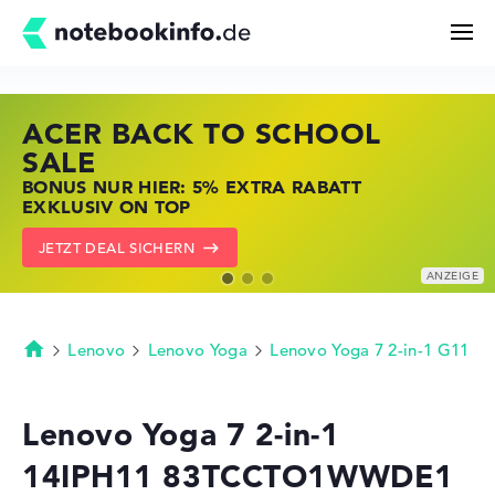
ACER BACK TO SCHOOL
HP STORE SSV DEALS
LENOVO LAPTOP DEALS
Suchen
SALE
JETZT ZUGREIFEN: NOTEBOOKS BEI HP
NOTEBOOKS BEI LENOVO JETZT
BONUS NUR HIER: 5% EXTRA RABATT
KRÄFTIG REDUZIERT
KRÄFTIG REDUZIERT
Konfigurator
EXKLUSIV ON TOP
ZU DEN HP ANGEBOTEN
LENOVO DEALS ZEIGEN
JETZT DEAL SICHERN
Kaufberatung
Technik & Wissen
Lenovo
Lenovo Yoga
Lenovo Yoga 7 2-in-1 G11
Startseite
Deals
Lenovo Yoga 7 2-in-1
14IPH11 83TCCTO1WWDE1
Merkzettel