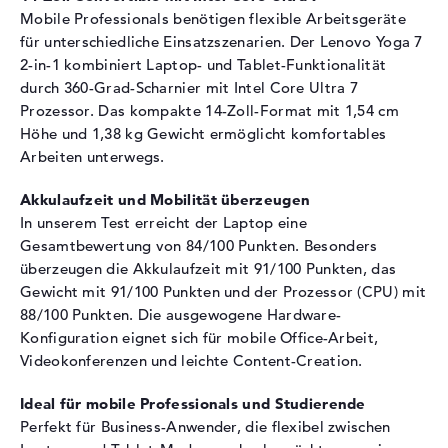
Mobile Professionals benötigen flexible Arbeitsgeräte
Laufwerks-Typ
ohne Laufwerk
für unterschiedliche Einsatzszenarien. Der Lenovo Yoga 7
Display
2-in-1 kombiniert Laptop- und Tablet-Funktionalität
durch 360-Grad-Scharnier mit Intel Core Ultra 7
Display-Typ
14" TFT
Prozessor. Das kompakte 14-Zoll-Format mit 1,54 cm
Max. Auflösung
1920 x 1200
Höhe und 1,38 kg Gewicht ermöglicht komfortables
Auflösungstyp
WUXGA
Arbeiten unterwegs.
Bildwiederholrate
60 Hz
Akkulaufzeit und Mobilität überzeugen
Besonderheiten
Multi-Touchscreen, glänzend,
In unserem Test erreicht der Laptop eine
OLED-Display, Dolby Vision,
Gesamtbewertung von 84/100 Punkten. Besonders
True Black, sRGB, DCI-P3,
überzeugen die Akkulaufzeit mit 91/100 Punkten, das
Low Blue Light
Gewicht mit 91/100 Punkten und der Prozessor (CPU) mit
Kartenleser
88/100 Punkten. Die ausgewogene Hardware-
Konfiguration eignet sich für mobile Office-Arbeit,
Unterstützte Flash-
microSD
Speicherkarten
Videokonferenzen und leichte Content-Creation.
Audio
Ideal für mobile Professionals und Studierende
Perfekt für Business-Anwender, die flexibel zwischen
Soundkarte
Realtek ALC3347