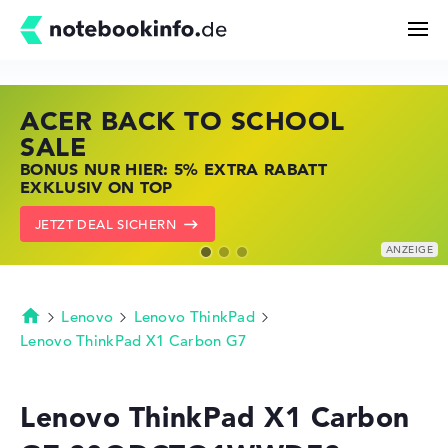
ACER BACK TO SCHOOL
HP STORE SSV DEALS
LENOVO LAPTOP DEALS
Suchen
SALE
JETZT ZUGREIFEN: NOTEBOOKS BEI HP
NOTEBOOKS BEI LENOVO JETZT
BONUS NUR HIER: 5% EXTRA RABATT
KRÄFTIG REDUZIERT
KRÄFTIG REDUZIERT
Konfigurator
EXKLUSIV ON TOP
ZU DEN HP ANGEBOTEN
LENOVO DEALS ZEIGEN
JETZT DEAL SICHERN
Kaufberatung
Technik & Wissen
Lenovo
Lenovo ThinkPad
Startseite
Lenovo ThinkPad X1 Carbon G7
Deals
Lenovo ThinkPad X1 Carbon
Merkzettel