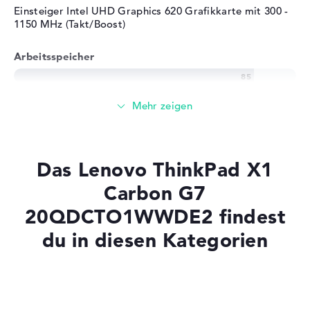
Einsteiger Intel UHD Graphics 620 Grafikkarte mit 300 -
Herstellergarantie
1150 MHz (Takt/Boost)
Service & Support
3 Jahre Pick-up & Return-
Arbeitsspeicher
Service
Großer 16 GB Arbeitspeicher - DDR3 SDRAM - PC3-
17000 - 2133 MHz
Speicher
Das Lenovo ThinkPad X1
Großer 1 TB SSD Speicher
Carbon G7
20QDCTO1WWDE2 findest
du in diesen Kategorien
Mobilität
Akkulaufzeit
Laptops mit SSD