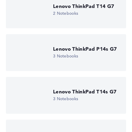
Display (20%):
Auflösung 100%
Lenovo ThinkPad T14 G7
Wir arbeiten mit den offiziellen Herstellerangaben.
2 Notebooks
Fehlen Daten bei einzelnen Modellen, passen sich die
Gewichtungen automatisch an.
Lob oder Kritik?
Wir freuen uns über dein Feedback
Lenovo ThinkPad P14s G7
3 Notebooks
Lenovo ThinkPad T14s G7
3 Notebooks