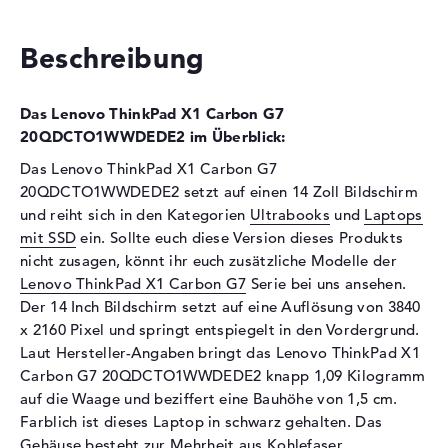
Optische Speicher
Beschreibung
Laufwerks-Typ
ohne Laufwerk
Display
Das Lenovo ThinkPad X1 Carbon G7
Display-Typ
14" TFT
20QDCTO1WWDEDE2 im Überblick:
Max. Auflösung
3840 x 2160
Das Lenovo ThinkPad X1 Carbon G7
20QDCTO1WWDEDE2 setzt auf einen 14 Zoll Bildschirm
Auflösungstyp
4K UHD
und reiht sich in den Kategorien
Ultrabooks
und
Laptops
Besonderheiten
Display, entspiegelt, LED-
mit SSD
ein. Sollte euch diese Version dieses Produkts
Hintergrundbeleuchtung, IPS
nicht zusagen, könnt ihr euch zusätzliche Modelle der
Panel
Lenovo ThinkPad X1 Carbon G7
Serie bei uns ansehen.
Audio
Der 14 Inch Bildschirm setzt auf eine Auflösung von 3840
x 2160 Pixel und springt entspiegelt in den Vordergrund.
Soundkarte
Realtek ALC3286
Laut Hersteller-Angaben bringt das Lenovo ThinkPad X1
Mikrofon
vorhanden
Carbon G7 20QDCTO1WWDEDE2 knapp 1,09 Kilogramm
Webcam
auf die Waage und beziffert eine Bauhöhe von 1,5 cm.
Farblich ist dieses Laptop in schwarz gehalten. Das
Sensorauflösung
0,9 MP
Gehäuse besteht zur Mehrheit aus Kohlefaser.