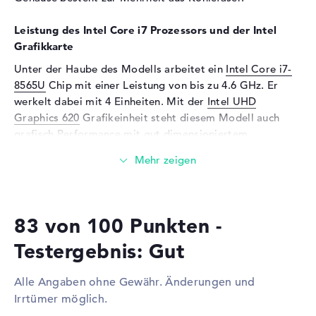
Eingabegeräte
Leistung des Intel Core i7 Prozessors und der Intel
Eingabegeräte
Tastatur (Beleuchtet (außen),
Grafikkarte
Flüssigkeitsabweisend),
Touchpad (Multi-Touch-
Unter der Haube des Modells arbeitet ein
Intel Core i7-
Trackpad), Pointing Stick
8565U
Chip mit einer Leistung von bis zu 4.6 GHz. Er
werkelt dabei mit 4 Einheiten. Mit der
Intel UHD
Telekommunikation
Graphics 620
Grafikeinheit steht diesem Modell auch
Modem (Mobilfunk)
LTE
grafisch Performance mit gut dimensioniertem
Netzwerk
Videospeicher zur Verfügung.
Netzwerkkarte
Gigabit Ethernet
Wieviel Speicher hat das Lenovo ThinkPad X1 Carbon
(10/100/1000)
G7 20QDCTO1WWDEDE2?
WLAN
802.11a, 802.11b, 802.11g,
83 von 100 Punkten -
Beim RAM treffen wir auf eine Größe von 16 GB.
802.11n, 802.11ac
Größtmöglich sollten 16 Gigabyte in dieses Notebook
Bluetooth
Bluetooth 5
Testergebnis: Gut
eingesetzt werden. Dabei handelt es sich um den
Erweiterung / Konnektivität
Arbeitsspeicher-Typ DDR3 SDRAM (PC3-17000 - 2133
Alle Angaben ohne Gewähr. Änderungen und
MHz). Neben dem Betriebssystem könnt ihr eure
Schnittstellen
2 x USB 3.1 - Typ C, 2 x
Irrtümer möglich.
empfindlichen Dateien, wie z.B. Abbildungen, Lieder und
Thunderbolt 3, 2 x USB 3.1 -