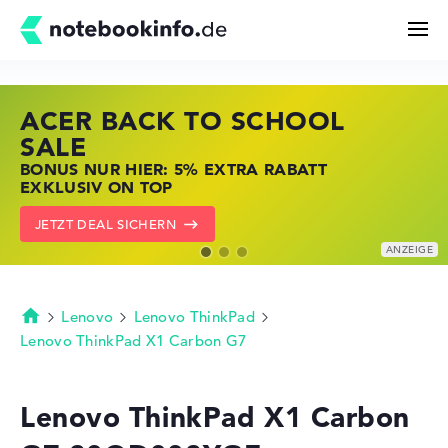
ACER BACK TO SCHOOL
HP STORE SSV DEALS
LENOVO LAPTOP DEALS
Suchen
SALE
JETZT ZUGREIFEN: NOTEBOOKS BEI HP
NOTEBOOKS BEI LENOVO JETZT
BONUS NUR HIER: 5% EXTRA RABATT
KRÄFTIG REDUZIERT
KRÄFTIG REDUZIERT
Konfigurator
EXKLUSIV ON TOP
ZU DEN HP ANGEBOTEN
LENOVO DEALS ZEIGEN
JETZT DEAL SICHERN
Kaufberatung
Technik & Wissen
Lenovo
Lenovo ThinkPad
Startseite
Lenovo ThinkPad X1 Carbon G7
Deals
Lenovo ThinkPad X1 Carbon
Merkzettel