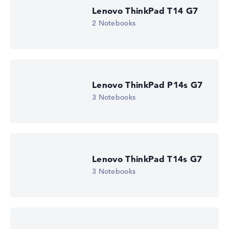
Display (20%):
Auflösung 100%
Lenovo ThinkPad T14 G7
Wir arbeiten mit den offiziellen Herstellerangaben.
2 Notebooks
Fehlen Daten bei einzelnen Modellen, passen sich die
Gewichtungen automatisch an.
Lob oder Kritik?
Wir freuen uns über dein Feedback
Lenovo ThinkPad P14s G7
3 Notebooks
Lenovo ThinkPad T14s G7
3 Notebooks