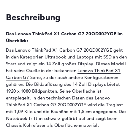
Schnittstelle
PCIe
Beschreibung
Optische Speicher
Laufwerks-Typ
ohne Laufwerk
Das Lenovo ThinkPad X1 Carbon G7 20QD002YGE im
Display
Überblick:
Display-Typ
14" TFT
Das Lenovo ThinkPad X1 Carbon G7 20QD002YGE geht
in den Kategorien
Ultrabook
und
Laptops mit SSD
an den
Max. Auflösung
1920 x 1080
Start und zeigt ein 14 Zoll großes Display. Dieses Modell
Auflösungstyp
Full-HD
hat seine Quelle in der bekannten
Lenovo ThinkPad X1
Besonderheiten
Display, entspiegelt, LED-
Carbon G7
Serie, zu der auch andere Konfigurationen
Hintergrundbeleuchtung, IPS
gehören. Die Bildauflösung des 14 Zoll Displays bietet
Panel
1920 x 1080 Bildpunkten. Seine Oberfläche ist
Audio
entspiegelt. In den technischen Daten des Lenovo
ThinkPad X1 Carbon G7 20QD002YGE wird die Traglast
Soundkarte
Realtek ALC3286
mit 1,09 Kilo und die Bauhöhe mit 1,5 cm angegeben. Das
Mikrofon
vorhanden
Notebook tritt in schwarz gefärbt auf und zeigt beim
Chassis Kohlefaser als Oberflächenmaterial.
Webcam