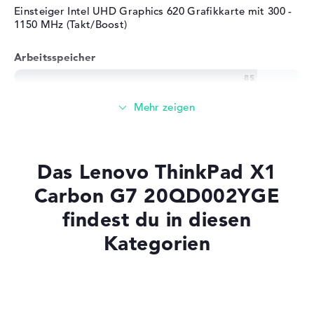
Betriebssystem / Software
Einsteiger Intel UHD Graphics 620 Grafikkarte mit 300 -
1150 MHz (Takt/Boost)
Bereitgestelltes
Microsoft Windows 10
Betriebssystem
Professional (64 Bit)
Arbeitsspeicher
Herstellergarantie
Service & Support
3 Jahre Bring-In Service
Großer 16 GB Arbeitspeicher - DDR3 SDRAM - PC3-
17000 - 2133 MHz
Speicher
Das Lenovo ThinkPad X1
Mittelgroßer 512 GB SSD Speicher
Carbon G7 20QD002YGE
findest du in diesen
Kategorien
Mobilität
Akkulaufzeit
Laptops mit SSD