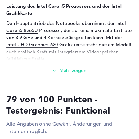
Sensorauflösung
0,9 MP
Leistung des Intel Core i5 Prozessors und der Intel
Eingabegeräte
Grafikkarte
Den Hauptantrieb des Notebooks übernimmt der
Intel
Eingabegeräte
Tastatur (Beleuchtet
Core i5-8265U
Prozessor, der auf eine maximale Taktrate
(hintergrund),
Flüssigkeitsabweisend),
von 3.9 GHz und 4 Kerne zurückgreifen kann. Mit der
Touchpad (Multi-Touch-
Intel UHD Graphics 620
Grafikkarte steht diesem Modell
Trackpad), Pointing Stick
auch grafisch Kraft mit integriertem Videospeicher
(VRAM) zur Stelle.
Telekommunikation
Modem (Mobilfunk)
LTE
Wieviel Speicher hat das Lenovo ThinkPad X1 Carbon
G7 20QD002YGE?
Netzwerk
Der 16 Gigabyte große Arbeitsspeicher (RAM) besticht
Netzwerkkarte
Gigabit Ethernet
79 von 100 Punkten -
mit der bekannten DDR3 SDRAM (PC3-17000 - 2133 MHz)
(10/100/1000) via USB-
Technik. Eine RAM-Aufrüstung auf insgesamt bis zu 16
Adapter
Testergebnis: Funktional
GB ist möglich. Euer Betriebssystem und allgemeine
WLAN
802.11a, 802.11b, 802.11g,
Daten lagern auf einer Festplatte mit 512 GB SSD
802.11n, 802.11ac
Alle Angaben ohne Gewähr. Änderungen und
Kapazität.
Bluetooth
Bluetooth 5
Irrtümer möglich.