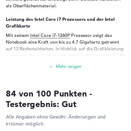
Webcam
als Oberflächenmaterial.
Sensorauflösung
2 MP
Leistung des Intel Core i7 Prozessors und der Intel
Eingabegeräte
Grafikkarte
Eingabegeräte
Multi-Touch-Trackpad,
Mit seinem
Intel Core i7-1260P
Prozessor zeigt das
Tastatur
Notebook eine Kraft von bis zu 4.7 Gigahertz getrennt
Tastatur
Beleuchtet (hintergrund),
auf 12 Recheneinheiten. In Hinblick auf die Grafikleistung
Flüssigkeitsabweisend
bietet uns dieser Laptop eine
Intel Iris Xe Graphics G7 96
Telekommunikation
EUs
Karte mit integriertem VArbeitsspeicher. Sie gilt als
wichtigste Komponente neben dem Rechnkern und
Modem (Mobilfunk)
HSDPA, HSUPA, LTE,
Arbeitsspeicher.
WCDMA
Netzwerk
Wieviel Speicher hat das Lenovo ThinkPad T14 G3
84 von 100 Punkten -
21AH00HXGE?
Netzwerkkarte
Gigabit Ethernet
Testergebnis: Gut
(10/100/1000)
Für den Arbeitsspeicher (RAM) stehen insgesamt 32 GB
bereit. Dabei wird so genannter DDR4 SDRAM (PC4-
WLAN
802.11a, 802.11ac, 802.11ax,
Alle Angaben ohne Gewähr. Änderungen und
25600 - 3200 MHz) Arbeitsspeicher (RAM) verwendet.
802.11b, 802.11g, 802.11n
Irrtümer möglich.
Wer sein Notebook verbessern möchte, kann dies bis
Bluetooth
Bluetooth 5.1