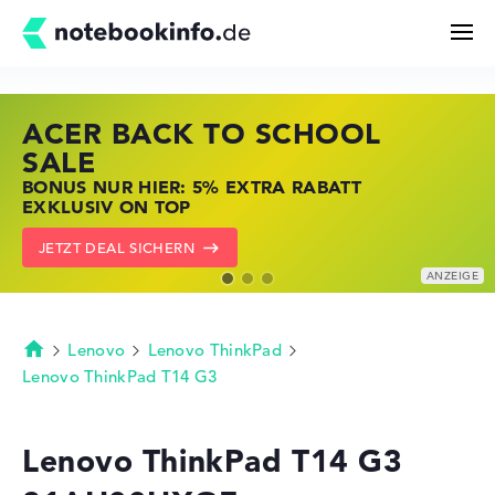
ACER BACK TO SCHOOL
HP STORE SSV DEALS
LENOVO LAPTOP DEALS
Suchen
SALE
JETZT ZUGREIFEN: NOTEBOOKS BEI HP
NOTEBOOKS BEI LENOVO JETZT
BONUS NUR HIER: 5% EXTRA RABATT
KRÄFTIG REDUZIERT
KRÄFTIG REDUZIERT
Konfigurator
EXKLUSIV ON TOP
ZU DEN HP ANGEBOTEN
LENOVO DEALS ZEIGEN
JETZT DEAL SICHERN
Kaufberatung
Technik & Wissen
Lenovo
Lenovo ThinkPad
Startseite
Lenovo ThinkPad T14 G3
Deals
Lenovo ThinkPad T14 G3
Merkzettel