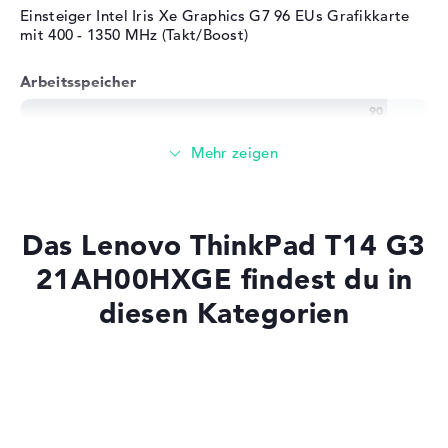
Farbe
schwarz
Einsteiger Intel Iris Xe Graphics G7 96 EUs Grafikkarte
mit 400 - 1350 MHz (Takt/Boost)
Betriebssystem / Software
Bereitgestelltes
Microsoft Windows 11
Arbeitsspeicher
Betriebssystem
Professional (64 Bit)
Herstellergarantie
Sehr großer 32 GB (2 x 16 GB) Arbeitspeicher - DDR4
SDRAM - PC4-25600 - 3200 MHz
Service & Support
3 Jahre Pick-up & Return-
Service
Speicher
Das Lenovo ThinkPad T14 G3
Großer 1 TB SSD Speicher
21AH00HXGE findest du in
diesen Kategorien
Mobilität
Laptops mit SSD
Akkulaufzeit
Laptops mit Windows 11