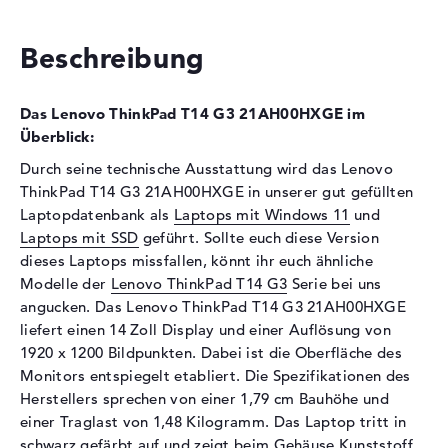
Festplatte
1 TB SSD
Beschreibung
Schnittstelle
PCIe
Optische Speicher
Das Lenovo ThinkPad T14 G3 21AH00HXGE im
Laufwerks-Typ
ohne Laufwerk
Überblick:
Display
Durch seine technische Ausstattung wird das Lenovo
ThinkPad T14 G3 21AH00HXGE in unserer gut gefüllten
Display-Typ
14" TFT
Laptopdatenbank als
Laptops mit Windows 11
und
Max. Auflösung
1920 x 1200
Laptops mit SSD
geführt. Sollte euch diese Version
Auflösungstyp
WUXGA
dieses Laptops missfallen, könnt ihr euch ähnliche
Besonderheiten
Display, entspiegelt, LED-
Modelle der
Lenovo ThinkPad T14 G3
Serie bei uns
Hintergrundbeleuchtung, IPS
angucken. Das Lenovo ThinkPad T14 G3 21AH00HXGE
Panel, farbkalibriert
liefert einen 14 Zoll Display und einer Auflösung von
1920 x 1200 Bildpunkten. Dabei ist die Oberfläche des
Audio
Monitors entspiegelt etabliert. Die Spezifikationen des
Soundkarte
Realtek ALC3287
Herstellers sprechen von einer 1,79 cm Bauhöhe und
Mikrofon
vorhanden
einer Traglast von 1,48 Kilogramm. Das Laptop tritt in
schwarz gefärbt auf und zeigt beim Gehäuse Kunststoff