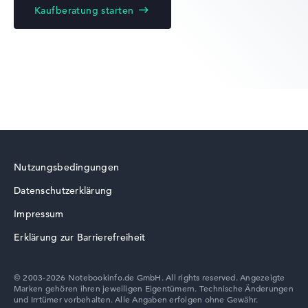
Kaufberatung starten
Lenovo Yoga
Lenovo ThinkBook
Nutzungsbedingungen
Datenschutzerklärung
Lenovo V
Impressum
Erklärung zur Barrierefreiheit
© 2003-2026 Notebookinfo.de GmbH. All rights reserved. Angezeigte
Marken gehören ihren jeweiligen Eigentümern. Technische Änderungen
Lenovo Chromebook
und Irrtümer vorbehalten. Alle Angaben erfolgen ohne Gewähr.