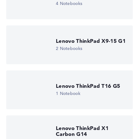
4 Notebooks
Wir arbeiten mit den offiziellen Herstellerangaben.
Fehlen Daten bei einzelnen Modellen, passen sich die
Gewichtungen automatisch an.
Lob oder Kritik?
Wir freuen uns über dein Feedback
Lenovo ThinkPad X9-15 G1
2 Notebooks
Lenovo ThinkPad T16 G5
1 Notebook
Lenovo ThinkPad X1
Carbon G14