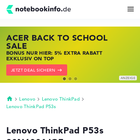
ACER BACK TO SCHOOL
HP STORE SSV DEALS
LENOVO LAPTOP DEALS
Suchen
SALE
JETZT ZUGREIFEN: NOTEBOOKS BEI HP
NOTEBOOKS BEI LENOVO JETZT
BONUS NUR HIER: 5% EXTRA RABATT
KRÄFTIG REDUZIERT
KRÄFTIG REDUZIERT
Konfigurator
EXKLUSIV ON TOP
ZU DEN HP ANGEBOTEN
LENOVO DEALS ZEIGEN
JETZT DEAL SICHERN
Kaufberatung
Technik & Wissen
Lenovo
Lenovo ThinkPad
Startseite
Lenovo ThinkPad P53s
Deals
Lenovo ThinkPad P53s
Merkzettel