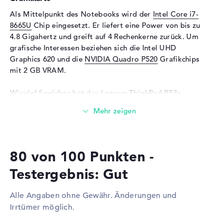
Als Mittelpunkt des Notebooks wird der
Intel Core i7-
Audio
8665U
Chip eingesetzt. Er liefert eine Power von bis zu
Soundkarte
Realtek ALC3287
4.8 Gigahertz und greift auf 4 Rechenkerne zurück. Um
Mikrofon
vorhanden
grafische Interessen beziehen sich die Intel UHD
Graphics 620 und die
NVIDIA Quadro P520
Grafikchips
Webcam
mit 2 GB VRAM.
Sensorauflösung
0,9 MP
Wieviel Speicher hat das Lenovo ThinkPad P53s
Eingabegeräte
20N6001JGE?
Eingabegeräte
Tastatur (Beleuchtet
Ausgestattet mit DDR4 SDRAM (PC4-19200 - 2400 MHz)
(hintergrund)), Touchpad
Technik, sind 8 GB Arbeitsspeicher (RAM) eingesetzt. Das
(Multi-Touch-Trackpad),
Unternehmen ermöglicht in diesem Laptop maximal 48
Pointing Stick
80 von 100 Punkten -
GB. Euer Betriebssystem und allgemeine Dateien
Netzwerk
verbleiben auf einer Festplatte mit 512 GB SSD
Testergebnis: Gut
Kapazität.
Netzwerkkarte
Gigabit Ethernet
(10/100/1000)
Alle Angaben ohne Gewähr. Änderungen und
Diese Schnittstellen und Funkverbindungen sind an
WLAN
802.11a, 802.11b, 802.11g,
Irrtümer möglich.
Bord:
802.11n, 802.11ac