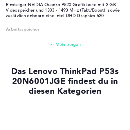
Kunststoff (GFK)
Einsteiger NVIDIA Quadro P520 Grafikkarte mit 2 GB
Farbe
schwarz
Videospeicher und 1303 - 1493 MHz (Takt/Boost), sowie
zusätzlich onboard eine Intel UHD Graphics 620
Betriebssystem / Software
Arbeitsspeicher
Bereitgestelltes
Microsoft Windows 10
Betriebssystem
Professional (64 Bit)
Herstellergarantie
Solide 8 GB (1 x 8 GB, 1 x Frei) Arbeitspeicher - DDR4
SDRAM - PC4-19200 - 2400 MHz
Service & Support
3 Jahre Bring-In Service
Speicher
Das Lenovo ThinkPad P53s
20N6001JGE findest du in
Mittelgroßer 512 GB SSD Speicher
diesen Kategorien
Mobilität
Laptops mit SSD
Laptops mit Windows 11
Akkulaufzeit