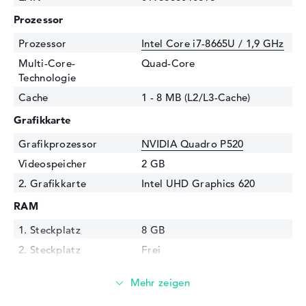
Prozessor
Prozessor
Intel Core i7-8665U / 1,9 GHz
Multi-Core-
Quad-Core
Technologie
Cache
1 - 8 MB (L2/L3-Cache)
Grafikkarte
Grafikprozessor
NVIDIA Quadro P520
Videospeicher
2 GB
2. Grafikkarte
Intel UHD Graphics 620
RAM
1. Steckplatz
8 GB
2. Steckplatz
Frei
Installiert
8 GB
Technologie
DDR4 SDRAM - PC4-19200 -
2400 MHz