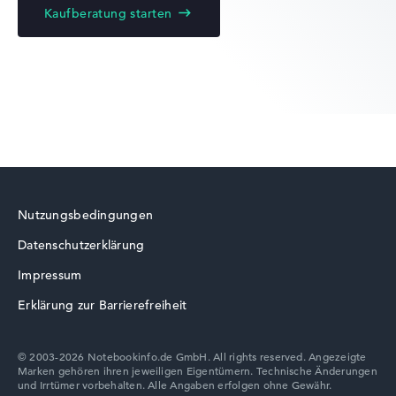
Kaufberatung starten
Lenovo Yoga
Lenovo ThinkBook
Nutzungsbedingungen
Datenschutzerklärung
Lenovo V
Impressum
Erklärung zur Barrierefreiheit
© 2003-2026 Notebookinfo.de GmbH. All rights reserved. Angezeigte
Marken gehören ihren jeweiligen Eigentümern. Technische Änderungen
Lenovo Chromebook
und Irrtümer vorbehalten. Alle Angaben erfolgen ohne Gewähr.