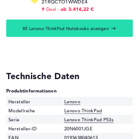
21RQCTO1WWDE4
ab 3.414,22 €
Deal
85 Lenovo ThinkPad Notebooks anzeigen
Technische Daten
Produktinformationen
Hersteller
Lenovo
Modellreihe
Lenovo ThinkPad
Serie
Lenovo ThinkPad P53s
Hersteller-ID
20N6001JGE
EAN
0193638040613