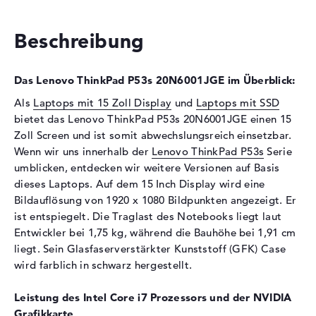
Festplatte
Beschreibung
Festplatte
512 GB SSD
Schnittstelle
PCIe
Das Lenovo ThinkPad P53s 20N6001JGE im Überblick:
Optische Speicher
Als
Laptops mit 15 Zoll Display
und
Laptops mit SSD
Laufwerks-Typ
ohne Laufwerk
bietet das Lenovo ThinkPad P53s 20N6001JGE einen 15
Zoll Screen und ist somit abwechslungsreich einsetzbar.
Display
Wenn wir uns innerhalb der
Lenovo ThinkPad P53s
Serie
Display-Typ
15,6" TFT
umblicken, entdecken wir weitere Versionen auf Basis
Max. Auflösung
1920 x 1080
dieses Laptops. Auf dem 15 Inch Display wird eine
Bildauflösung von 1920 x 1080 Bildpunkten angezeigt. Er
Auflösungstyp
Full-HD
ist entspiegelt. Die Traglast des Notebooks liegt laut
Besonderheiten
Display, entspiegelt, LED-
Entwickler bei 1,75 kg, während die Bauhöhe bei 1,91 cm
Hintergrundbeleuchtung, IPS
liegt. Sein Glasfaserverstärkter Kunststoff (GFK) Case
Panel
wird farblich in schwarz hergestellt.
Kartenleser
Leistung des Intel Core i7 Prozessors und der NVIDIA
Unterstützte Flash-
microSD
Grafikkarte
Speicherkarten