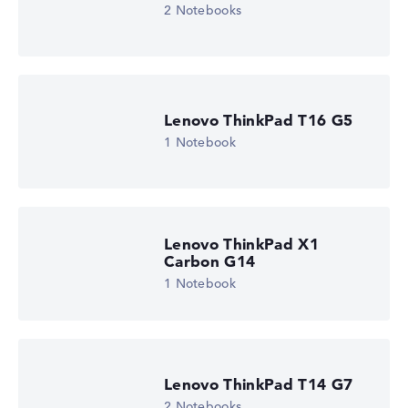
Höhe 15%
2 Notebooks
Display (20%):
Auflösung 100%
Wir arbeiten mit den offiziellen Herstellerangaben.
Fehlen Daten bei einzelnen Modellen, passen sich die
Gewichtungen automatisch an.
Lenovo ThinkPad T16 G5
Lob oder Kritik?
Wir freuen uns über dein Feedback
1 Notebook
Lenovo ThinkPad X1
Carbon G14
1 Notebook
Lenovo ThinkPad T14 G7
2 Notebooks