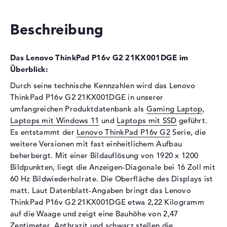
Festplatte
Beschreibung
Festplatte
1 TB SSD
Schnittstelle
PCIe
Das Lenovo ThinkPad P16v G2 21KX001DGE im
Optische Speicher
Überblick:
Laufwerks-Typ
ohne Laufwerk
Durch seine technische Kennzahlen wird das Lenovo
ThinkPad P16v G2 21KX001DGE in unserer
Display
umfangreichen Produktdatenbank als
Gaming Laptop
,
Display-Typ
16" TFT
Laptops mit Windows 11
und
Laptops mit SSD
geführt.
Max. Auflösung
1920 x 1200
Es entstammt der
Lenovo ThinkPad P16v G2
Serie, die
weitere Versionen mit fast einheitlichem Aufbau
Auflösungstyp
WUXGA
beherbergt. Mit einer Bildauflösung von 1920 x 1200
Bildwiederholrate
60 Hz
Bildpunkten, liegt die Anzeigen-Diagonale bei 16 Zoll mit
Besonderheiten
Display, matt, LED-
60 Hz Bildwiederholrate. Die Oberfläche des Displays ist
Hintergrundbeleuchtung, IPS
matt. Laut Datenblatt-Angaben bringt das Lenovo
Panel, sRGB
ThinkPad P16v G2 21KX001DGE etwa 2,22 Kilogramm
Kartenleser
auf die Waage und zeigt eine Bauhöhe von 2,47
Zentimeter. Anthrazit und schwarz stellen die