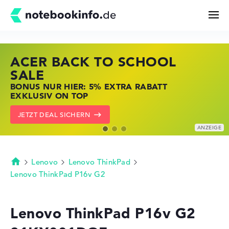
ACER BACK TO SCHOOL
HP STORE SSV DEALS
LENOVO LAPTOP DEALS
Suchen
SALE
JETZT ZUGREIFEN: NOTEBOOKS BEI HP
NOTEBOOKS BEI LENOVO JETZT
BONUS NUR HIER: 5% EXTRA RABATT
KRÄFTIG REDUZIERT
KRÄFTIG REDUZIERT
Konfigurator
EXKLUSIV ON TOP
ZU DEN HP ANGEBOTEN
LENOVO DEALS ZEIGEN
JETZT DEAL SICHERN
Kaufberatung
Technik & Wissen
Lenovo
Lenovo ThinkPad
Startseite
Lenovo ThinkPad P16v G2
Deals
Lenovo ThinkPad P16v G2
Merkzettel