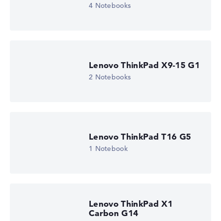
Display (20%):
Auflösung 100%
4 Notebooks
Wir arbeiten mit den offiziellen Herstellerangaben.
Fehlen Daten bei einzelnen Modellen, passen sich die
Gewichtungen automatisch an.
Lenovo ThinkPad X9-15 G1
Lob oder Kritik?
Wir freuen uns über dein Feedback
2 Notebooks
Lenovo ThinkPad T16 G5
1 Notebook
Lenovo ThinkPad X1
Carbon G14