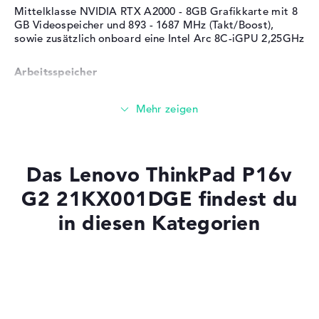
Betriebssystem
Professional (64 Bit)
Mittelklasse NVIDIA RTX A2000 - 8GB Grafikkarte mit 8
Herstellergarantie
GB Videospeicher und 893 - 1687 MHz (Takt/Boost),
sowie zusätzlich onboard eine Intel Arc 8C-iGPU 2,25GHz
Service & Support
1 Jahr Vor-Ort-Service am
nächsten Arbeitstag
Arbeitsspeicher
Sehr großer 32 GB (2 x 16 GB) Arbeitspeicher - DDR5 -
5600 MHZ
Speicher
Das Lenovo ThinkPad P16v
G2 21KX001DGE findest du
Großer 1 TB SSD Speicher
in diesen Kategorien
Mobilität
Laptops mit SSD
Laptops mit Windows 11
Akkulaufzeit