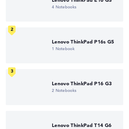
4 Notebooks
Hochauflösendes mattes 16 Zoll IPS-Display, mit einer
Auflösung von maximal 1920 x 1200 und 60 Hz
Lenovo ThinkPad P16s G5
Wie wir testen und bewerten
1 Notebook
Wir helfen dir, technische Daten von Notebooks leichter
zu vergleichen. Unser Test-Algorithmus analysiert die
Datenblätter tausender Notebooks automatisch –
basierend auf über 23 Jahren Erfahrung in der Notebook-
Kaufberatung.
Lenovo ThinkPad P16 G3
Die Gesamtnote
setzt sich aus drei Teilbewertungen
2 Notebooks
zusammen:
Leistung & Speicher (60%):
Prozessor 40%,
Grafikkarte 30%, RAM 15%, Speicher 15%
Mobilität (20%):
Akkulaufzeit 50%, Gewicht 35%,
Höhe 15%
Lenovo ThinkPad T14 G6