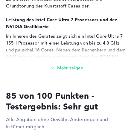
Unterstützte Flash-
SD Express
Grundtönung des Kunststoff Cases dar.
Speicherkarten
Audio
Leistung des Intel Core Ultra 7 Prozessors und der
NVIDIA Grafikkarte
Soundkarte
Realtek ALC3287
Im Inneren des Gerätes zeigt sich ein
Intel Core Ultra 7
Webcam
155H
Prozessor mit einer Leistung von bis zu 4.8 GHz
Sensorauflösung
5 MP
und pauschal 16 Cores. Neben dem Rechenkern und dem
RAM spielen auch die eingebauten Intel Arc 8C-iGPU
Eingabegeräte
2,25GHz und
NVIDIA RTX A2000 - 8GB
GPUs mit 8 GB
Eingabegeräte
Multi-Touch-Trackpad,
Videospeicher eine wichtige Rolle.
Tastatur
Wieviel Speicher hat das Lenovo ThinkPad P16v G2
Tastatur
Beleuchtet (hintergrund),
Flüssigkeitsabweisend
21KX001DGE?
85 von 100 Punkten -
Netzwerk
Für den Arbeitsspeicher (RAM) stehen insgesamt 32
Testergebnis: Sehr gut
GByte zur Verfügung. Dabei wird bekannter DDR5 (5600
Netzwerkkarte
Gigabit Ethernet
MHZ) Arbeitsspeicher genutzt. Wer sein Laptop
(10/100/1000)
Alle Angaben ohne Gewähr. Änderungen und
erweitern kann, kann dies bis maximal 96 GB erledigen.
WLAN
802.11a, 802.11ac, 802.11ax,
Irrtümer möglich.
Euer Betriebssystem und alle Daten liegen auf einer
802.11b, 802.11g, 802.11n