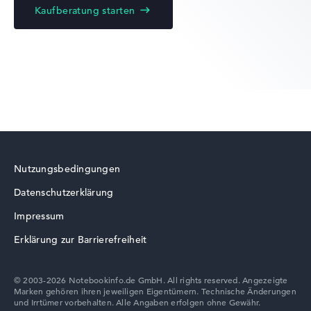
Kaufberatung starten
Lenovo Yoga
Lenovo ThinkBook
Nutzungsbedingungen
Datenschutzerklärung
Lenovo V
Impressum
Erklärung zur Barrierefreiheit
© 2003-2026 Notebookinfo.de GmbH. All rights reserved. Angezeigte
Marken gehören ihren jeweiligen Eigentümern. Technische Änderungen
Lenovo Chromebook
und Irrtümer vorbehalten. Alle Angaben erfolgen ohne Gewähr.