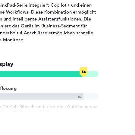
hinkPad
-Serie integriert Copilot+ und einen
,79 cm
rne Workflows. Diese Kombination ermöglicht
,79 cm
und intelligente Assistenzfunktionen. Die
3 cm
niert das Gerät im Business-Segment für
9 kg
nderbolt 4 Anschlüsse ermöglichen schnelle
e Monitore.
hwarz
crosoft Windows 11 Home (64 Bit)
splay
flösung
ahre Vor-Ort-Service
r 16-Zoll-Bildschirm bietet eine Auflösung von
20 x 1200 Pixel im IPS-Panel.
60 Hz Bildwiederholrate und mattes Display
für entspanntes Arbeiten