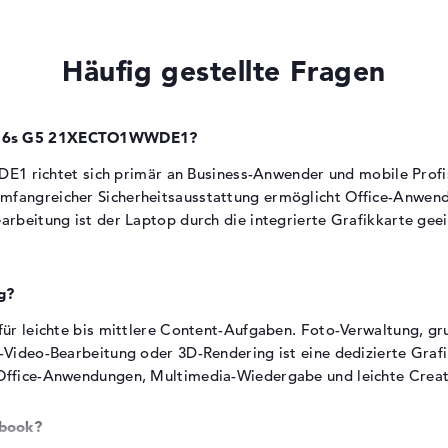
Schnellladefunktion ermöglicht zügiges
Aufladen zwischen Meetings
en
Die tatsächliche Laufzeit hängt stark von
Häufig gestellte Fragen
der
Nutzungsintensität und Display-Helligkeit ab
Gewicht
d P16s G5 21XECTO1WWDE1?
richtet sich primär an Business-Anwender und mobile Profis
Der Laptop wiegt 1,79 kg.
umfangreicher Sicherheitsausstattung ermöglicht Office-Anwen
Besonders leicht für regelmäßigen Transport
earbeitung ist der Laptop durch die integrierte Grafikkarte ge
im Rucksack oder in der Tasche
Pendler und mobile Business-Anwender
profitieren von der hervorragenden
g?
Portabilität
Das Gewicht liegt deutlich unter dem
 für leichte bis mittlere Content-Aufgaben. Foto-Verwaltung, g
Durchschnitt für 16-Zoll-Laptops
K-Video-Bearbeitung oder 3D-Rendering ist eine dedizierte Graf
r Office-Anwendungen, Multimedia-Wiedergabe und leichte Crea
Abmessungen
ebook?