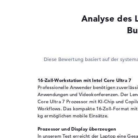
Cache
18 MB (L3-Cache)
Analyse des
Grafikkarte
Bu
Grafikprozessor
Intel Graphics 4 Xe
RAM
1. Steckplatz
16 GB
Installiert
16 GB
Diese Bewertung basiert auf der system
Technologie
LPDDR5X - 8533 M
Festplatte
16-Zoll-Workstation mit Intel Core Ultra 7
Professionelle Anwender benötigen zuverläss
Festplatte
512 GB SSD
Anwendungen und Videokonferenzen. Der Leno
Schnittstelle
PCIe
Core Ultra 7 Prozessor mit KI-Chip und Copi
Optische Speicher
Workflows. Das kompakte 16-Zoll-Format mit 
kg ermöglichen mobile Einsätze.
Laufwerks-Typ
ohne Laufwerk
Display
Prozessor und Display überzeugen
In unserem Test erreicht der Laptop eine Ge