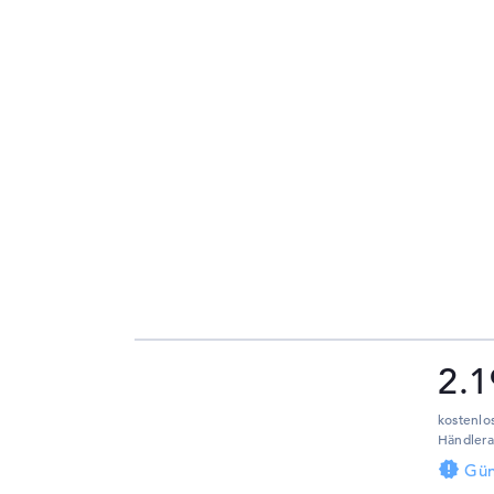
2.1
kostenlo
Händlera
Gün