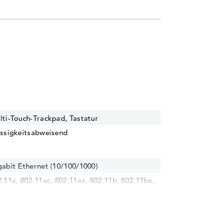
lti-Touch-Trackpad, Tastatur
üssigkeitsabweisend
abit Ethernet (10/100/1000)
.11a, 802.11ac, 802.11ax, 802.11b, 802.11be,
2.11g, 802.11n
etooth 5.4