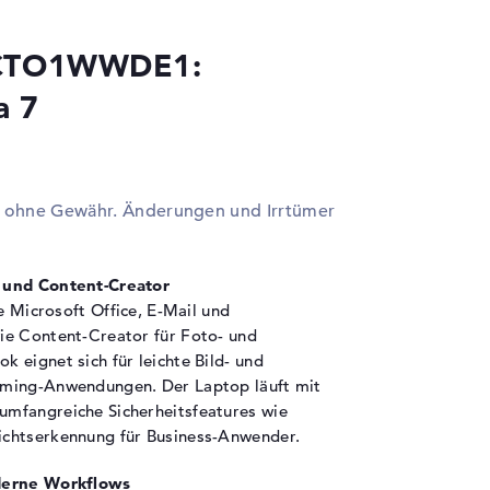
 Thunderbolt 4, 2 x USB 3.1 - Typ A
XECTO1WWDE1:
x DisplayPort über Thunderbolt 4, 1 x HDMI
a 7
 2-in-1 Audio Jack (Kopfhörer/Mikrofon)
 Ethernet - RJ-45
en ohne Gewähr. Änderungen und Irrtümer
ngerprint Reader, Gesichtserkennung,
nsington Lock Slot, spritzwassergeschützte
statur, TPM Embedded Security Chip 2.0,
 und Content-Creator
bcam-Abdeckung
ie Microsoft Office, E-Mail und
ilot+, KI-Chip, Schnellladefunktion
ie Content-Creator für Foto- und
 eignet sich für leichte Bild- und
aming-Anwendungen. Der Laptop läuft mit
ellen Lithium Ionen
mfangreiche Sicherheitsfeatures wie
chtserkennung für Business-Anwender.
 Wh
oderne Workflows