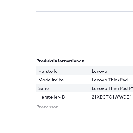
Produktinformationen
Hersteller
Lenovo
Modellreihe
Lenovo ThinkPad
Serie
Lenovo ThinkPad P
Hersteller-ID
21XECTO1WWDE1
Prozessor
Prozessor
Intel Core Ultra 7 
Multi-Core-
Hexadeca-Core
Technologie