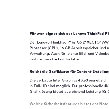
Für anspruchsvolle Multitasking-Szenarien
und parallele Office-Workloads geeignet
Business-Anwendungen wie Videokonferenz
und Content-Management profitieren von 
Prozessor-Leistung
Grafikkarte
Für wen eignet sich der Lenovo ThinkPa
Der Lenovo ThinkPad P16s G5 21XECTO1WWDE1 
Prozessor (CPU), 16 GB Arbeitsspeicher und 
Die
Intel Graphics 4 Xe3 2.45 GHz
übernimmt
die Grafikberechnung.
Verwaltung. Auch für leichte Bild- und Videob
mobile Einsätze komfortabel.
Boost-Taktfrequenz bis 2,45 GHz für
grundlegende Grafikaufgaben
Reicht die Grafikkarte für Content-Erstellun
Der Grafikchip eignet sich für Office-
Anwendungen und Multimedia-Wiedergabe
Die verbaute Intel Graphics 4 Xe3 eignet sich
Leichte Bild- und Videobearbeitung sowie
in Full-HD sind möglich. Für professionelle 4
Foto-Verwaltung profitieren von der
Grafiklösung bietet ausreichend Leistung fü
integrierten Grafiklösung
Welche Sicherheitsfeatures bietet das Not
Arbeitsspeicher