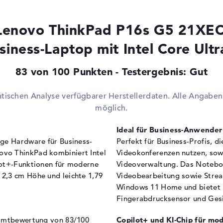
Erweiterung / Konnektivität
Schnittstellen
2 x
 Lenovo ThinkPad P16s G5 21
Video
2 
2.1
siness-Laptop mit Intel Core Ultr
3 2.45 GHz (Panther Lake)
Audio
1 x
83 von 100 Punkten - Testergebnis: Gut
Netzwerk
1 x
Verschiedenes
atischen Analyse verfügbarer Herstellerdaten. Alle Angab
Integrierte Sicherheit
Fi
möglich.
HZ
Ke
Ta
Ideal für Business-Anwender
We
ige Hardware für Business-
Perfekt für Business-Profis, d
Sonstiges
Cop
vo ThinkPad kombiniert Intel
Videokonferenzen nutzen, sow
lot+-Funktionen für moderne
Videoverwaltung. Das Notebook
Stromversorgung
2,3 cm Höhe und leichte 1,79
Videobearbeitung sowie Stre
Akku
3 Z
Windows 11 Home und bietet u
Fingerabdrucksensor und Gesi
Kapazität
60
Allgemein
samtbewertung von 83/100
Copilot+ und KI-Chip für m