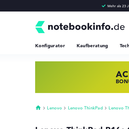
Konfigurator
Kaufberatung
Tec
AC
HP
LE
BONU
JETZ
NOTE
Lenovo
Lenovo ThinkPad
Lenovo T
Startseite