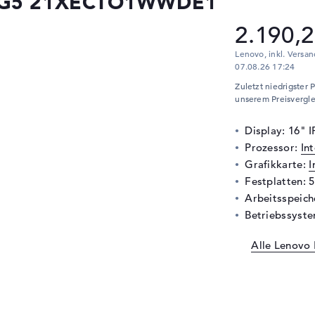
s G5 21XECTO1WWDE1
2.190,2
Lenovo, inkl. Versan
07.08.26 17:24
Zuletzt niedrigster 
unserem Preisvergle
Display: 16" 
Prozessor:
In
Grafikkarte:
I
Festplatten: 
Arbeitsspeic
Betriebssyste
Alle Lenovo