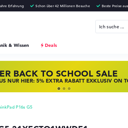
hnik & Wissen
Deals
ER BACK TO SCHOOL SALE
 STORE SSV DEALS
NOVO LAPTOP DEALS
S NUR HIER: 5% EXTRA RABATT EXKLUSIV ON 
T ZUGREIFEN: NOTEBOOKS BEI HP KRÄFTIG RED
BOOKS BEI LENOVO JETZT KRÄFTIG REDUZIERT
hinkPad P16s G5