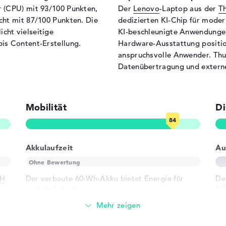
 (CPU) mit 93/100 Punkten,
Der
Lenovo
-Laptop aus der
T
Breite
35
cht mit 87/100 Punkten. Die
dedizierten KI-Chip für mode
Tiefe
24
ht vielseitige
KI-beschleunigte Anwendungen 
Höhe
2,
is Content-Erstellung.
Hardware-Ausstattung positio
Gewicht
1,7
anspruchsvolle Anwender. Thu
-Hintergrundbeleuchtung,
Datenübertragung und extern
Farbe
sc
briert, 45% NTSC
Betriebssystem / Software
Bereitgestelltes
Mi
Mobilität
Di
Betriebssystem
Herstellergarantie
Akkulaufzeit
Au
Service & Support
3 J
G
6H
Der verbaute 60-Wh-Akku bietet Energie für
De
mobile Arbeit.
19
GHz
Für Business-Anwendungen und längere
Arbeitssitzungen ohne Steckdose konzipiert