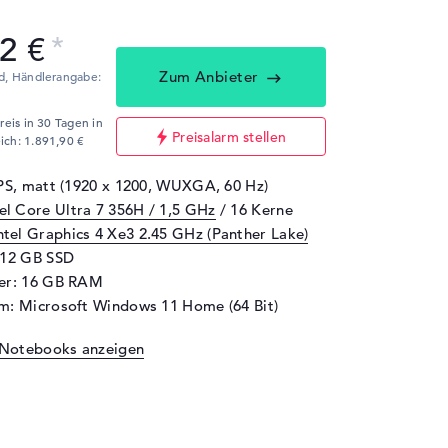
2 €
Zum Anbieter
d,
Händlerangabe:
Preis in 30 Tagen in
Preisalarm stellen
ich: 1.891,90 €
IPS, matt (1920 x 1200, WUXGA, 60 Hz)
tel Core Ultra 7 356H / 1,5 GHz
/ 16 Kerne
ntel Graphics 4 Xe3 2.45 GHz (Panther Lake)
512 GB SSD
her: 16 GB RAM
m: Microsoft Windows 11 Home (64 Bit)
 Notebooks anzeigen