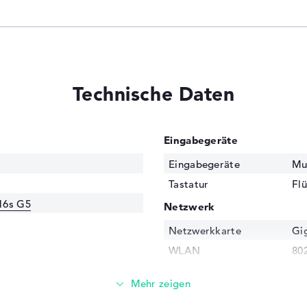
Technische Daten
Eingabegeräte
Eingabegeräte
Mu
Tastatur
Fl
16s G5
Netzwerk
Netzwerkkarte
Gig
WLAN
802
80
356H / 1,5 GHz
Bluetooth
Blu