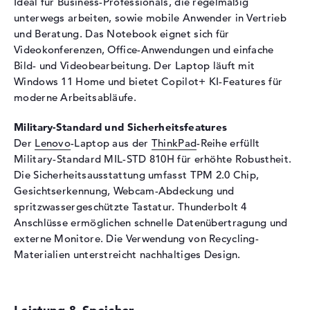
Ideal für Business-Professionals, die regelmäßig
Eingabegeräte
unterwegs arbeiten, sowie mobile Anwender in Vertrieb
und Beratung. Das Notebook eignet sich für
Eingabegeräte
Multi-Touch-Trackpad,
Videokonferenzen, Office-Anwendungen und einfache
Tastatur
Bild- und Videobearbeitung. Der Laptop läuft mit
Tastatur
Flüssigkeitsabweisend
Windows 11 Home und bietet Copilot+ KI-Features für
moderne Arbeitsabläufe.
Netzwerk
Netzwerkkarte
Gigabit Ethernet
Military-Standard und Sicherheitsfeatures
(10/100/1000)
Der
Lenovo
-Laptop aus der
ThinkPad
-Reihe erfüllt
WLAN
802.11a, 802.11ac, 802.11ax,
Military-Standard MIL-STD 810H für erhöhte Robustheit.
802.11b, 802.11be, 802.11g,
Die Sicherheitsausstattung umfasst TPM 2.0 Chip,
802.11n
Gesichtserkennung, Webcam-Abdeckung und
Bluetooth
Bluetooth 5.4
spritzwassergeschützte Tastatur. Thunderbolt 4
Anschlüsse ermöglichen schnelle Datenübertragung und
Erweiterung / Konnektivität
externe Monitore. Die Verwendung von Recycling-
Schnittstellen
2 x Thunderbolt 4, 2 x USB 3.2
Materialien unterstreicht nachhaltiges Design.
- Typ A
Video
2 x DisplayPort über
Thunderbolt 4, 1 x HDMI 2.1