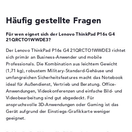
Kapazität
52,5 Wh
Einsteiger-Grafikchip mit 2900 MHz Taktfrequenz
Für Office-Anwendungen, Websurfen und Video-
Allgemein
Häufig gestellte Fragen
Streaming ausreichend
Breite
36 cm
Einfache Bildbearbeitung und Foto-Verwaltung sind
möglich, anspruchsvolle 3D-Anwendungen stoßen an
Für wen eignet sich der Lenovo ThinkPad P16s G4
Tiefe
25,2 cm
Grenzen
21QRCTO1WWDE3?
Höhe
2,4 cm
Der Lenovo ThinkPad P16s G4 21QRCTO1WWDE3 richtet
Arbeitsspeicher
Gewicht
1,71 kg
sich primär an Business-Anwender und mobile
Material
Kunststoff
Professionals. Die Kombination aus leichtem Gewicht
Farbe
schwarz
Der Laptop verfügt über 16 GB DDR5-Arbeitsspeicher.
(1,71 kg), robustem Military-Standard-Gehäuse und
umfangreichen Sicherheitsfeatures macht das Notebook
Betriebssystem / Software
Speichertaktfrequenz von 5600 MHz für schnellen
ideal für Außendienst, Vertrieb und Beratung. Office-
Datenzugriff
Bereitgestelltes
Microsoft Windows 11 Home
Anwendungen, Videokonferenzen und einfache Bild- und
Mehrere Browser-Tabs und Office-Anwendungen laufen
Betriebssystem
(64 Bit)
Videobearbeitung sind gut abgedeckt. Für
parallel problemlos
anspruchsvolle 3D-Anwendungen oder Gaming ist das
Herstellergarantie
Das Speichermodul ist erweiterbar auf bis zu 96 GB
Gerät aufgrund der Einstiegs-Grafikkarte weniger
durch freien Slot
Service & Support
3 Jahre Pick-up & Return-
geeignet.
Service
Speicher