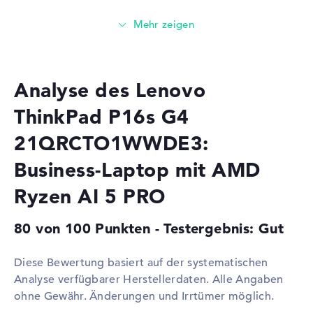
Prozessor
AMD Ryzen AI 5 PRO 340 / 2
GHz
Multi-Core-
Hexa-Core
Technologie
Cache
6 - 16 MB (L2/L3-Cache)
Analyse des Lenovo
Grafikkarte
ThinkPad P16s G4
Grafikprozessor
AMD Radeon 840M
21QRCTO1WWDE3:
RAM
Business-Laptop mit AMD
1. Steckplatz
16 GB
Ryzen AI 5 PRO
2. Steckplatz
Frei
Installiert
16 GB
80 von 100 Punkten - Testergebnis: Gut
Technologie
DDR5 - 5600 MHZ
Festplatte
Diese Bewertung basiert auf der systematischen
Analyse verfügbarer Herstellerdaten. Alle Angaben
Festplatte
256 GB SSD
ohne Gewähr. Änderungen und Irrtümer möglich.
Schnittstelle
PCIe