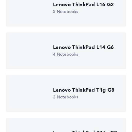
Lenovo ThinkPad L16 G2
5 Notebooks
Lenovo ThinkPad P16s G4 21QVCTO1WWDE1
3.054,22 €
Lenovo ThinkPad L14 G6
Deal: Im Angebot bei Lenovo
Nur solange der Vorrat reicht.
4 Notebooks
Weitere Details im Shop:
Zum Anbieter
Zum Anbieter
Lenovo, inkl. Versand, Händlerangabe: 08.08.26 17:20 —
Zuletzt niedrigster
Preis in 30 Tagen in unserem Preisvergleich: 3.054,22 €
Hersteller-ID
Lenovo ThinkPad T1g G8
21QVCTO1WWDE1
2 Notebooks
EAN
-
Display
16" IPS, matt
Bildwiederholrate
60 Hz