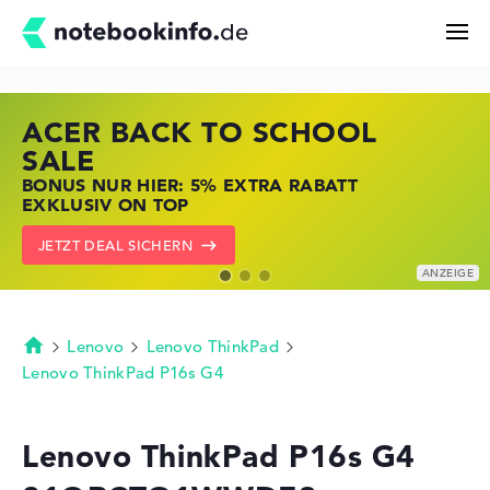
ACER BACK TO SCHOOL
HP STORE SSV DEALS
LENOVO LAPTOP DEALS
Suchen
SALE
JETZT ZUGREIFEN: NOTEBOOKS BEI HP
NOTEBOOKS BEI LENOVO JETZT
BONUS NUR HIER: 5% EXTRA RABATT
KRÄFTIG REDUZIERT
KRÄFTIG REDUZIERT
Konfigurator
EXKLUSIV ON TOP
ZU DEN HP ANGEBOTEN
LENOVO DEALS ZEIGEN
JETZT DEAL SICHERN
Kaufberatung
Technik & Wissen
Lenovo
Lenovo ThinkPad
Startseite
Lenovo ThinkPad P16s G4
Deals
Lenovo ThinkPad P16s G4
Merkzettel