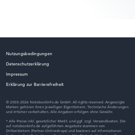
12 - 24 MB (L2/L3-Cache)
Grafikkarte
AMD Radeon 890M
Laufwerk
ohne Laufwerk
Lenovo ThinkBook
Betriebssystem
Microsoft Windows 11 Professional (64 Bit)
Notebook anzeigen
Nutzungsbedingungen
Datenschutzerklärung
Lenovo V
Impressum
Erklärung zur Barrierefreiheit
© 2003-2026 Notebookinfo.de GmbH. All rights reserved. Angezeigte
Marken gehören ihren jeweiligen Eigentümern. Technische Änderungen
Lenovo Chromebook
und Irrtümer vorbehalten. Alle Angaben erfolgen ohne Gewähr.