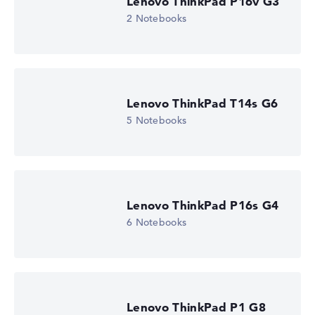
Lenovo ThinkPad P16v G3
Auflösung
1920 x 1200
2 Notebooks
Auflösungstyp
WUXGA
1. Festplatte
512 GB SSD
Arbeitsspeicher
16 GB RAM
Lenovo ThinkPad T14s G6
Gewicht
5 Notebooks
1,82 kg
Prozessor
Intel Core Ultra 5 225H
Prozessor-Taktfrequenz
0.7 - 4.9 GHz (Takt/Boost)
Prozessor-Kerne
Lenovo ThinkPad P16s G4
14
Prozessor-Technologie
6 Notebooks
Tetradeca-Core
Prozessor-Cache
18 MB (L3-Cache)
Grafikkarte
Intel Arc 130T
Laufwerk
Lenovo ThinkPad P1 G8
ohne Laufwerk