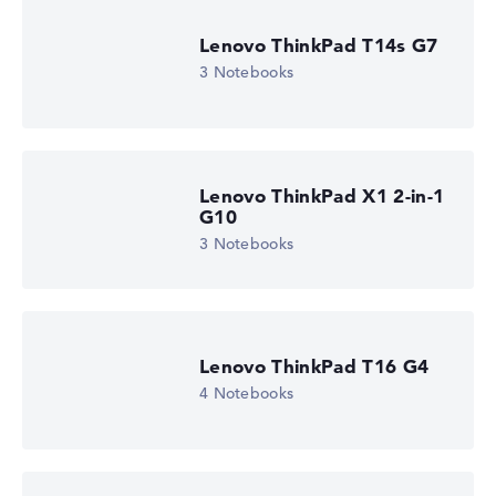
1. Festplatte
512 GB SSD
Lenovo ThinkPad T14s G7
Arbeitsspeicher
16 GB RAM
3 Notebooks
Gewicht
1,71 kg
Prozessor
AMD Ryzen AI 5 PRO 340
Prozessor-Taktfrequenz
Lenovo ThinkPad X1 2-in-1
2 - 4.8 GHz (Takt/Boost)
G10
Prozessor-Kerne
6
3 Notebooks
Prozessor-Technologie
Hexa-Core
Prozessor-Cache
6 - 16 MB (L2/L3-Cache)
Grafikkarte
Lenovo ThinkPad T16 G4
AMD Radeon 840M
Laufwerk
4 Notebooks
ohne Laufwerk
Betriebssystem
Microsoft Windows 11 Home (64 Bit)
Notebook anzeigen