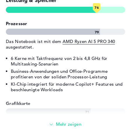
Leistung & Speicher
Audio
1 x 2-in-1 Audio Jack
(Kopfhörer/Mikrofon)
Netzwerk
1 x Ethernet - RJ-45
Prozessor
Verschiedenes
Integrierte Sicherheit
AMD Pro,
Das Notebook ist mit dem
AMD Ryzen AI 5 PRO 340
Gesichtserkennung,
ausgestattet.
Kensington Lock Slot,
spritzwassergeschützte
6 Kerne mit Taktfrequenz von 2 bis 4,8 GHz für
Multitasking-Szenarien
Tastatur, TPM Embedded
Security Chip 2.0, Webcam-
Business-Anwendungen und Office-Programme
Abdeckung
profitieren von der soliden Prozessor-Leistung
KI-Chip integriert für moderne Copilot+ Features und
Sonstiges
Copilot+, KI-Chip, Military
beschleunigte Workloads
Grading (MIL-STD 810H),
Recycling-Materialien,
Grafikkarte
Schnellladefunktion, WoL
(Wake on Lan)
Stromversorgung
Die
AMD Radeon 840M
übernimmt die
Grafikberechnung.
Akku
4 Zellen Lithium Ionen