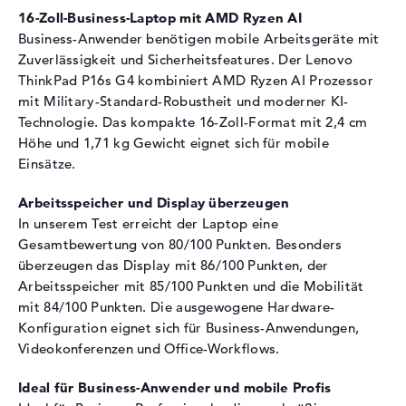
16-Zoll-Business-Laptop mit AMD Ryzen AI
Optische Speicher
Business-Anwender benötigen mobile Arbeitsgeräte mit
Laufwerks-Typ
ohne Laufwerk
Zuverlässigkeit und Sicherheitsfeatures. Der Lenovo
Display
ThinkPad P16s G4 kombiniert AMD Ryzen AI Prozessor
mit Military-Standard-Robustheit und moderner KI-
Display-Typ
16" TFT
Technologie. Das kompakte 16-Zoll-Format mit 2,4 cm
Max. Auflösung
1920 x 1200
Höhe und 1,71 kg Gewicht eignet sich für mobile
Einsätze.
Auflösungstyp
WUXGA
Bildwiederholrate
60 Hz
Arbeitsspeicher und Display überzeugen
Besonderheiten
Display, matt, LED-
In unserem Test erreicht der Laptop eine
Hintergrundbeleuchtung, IPS
Gesamtbewertung von 80/100 Punkten. Besonders
Panel, farbkalibriert, 45%
überzeugen das Display mit 86/100 Punkten, der
NTSC
Arbeitsspeicher mit 85/100 Punkten und die Mobilität
Audio
mit 84/100 Punkten. Die ausgewogene Hardware-
Konfiguration eignet sich für Business-Anwendungen,
Soundkarte
Realtek ALC3287
Videokonferenzen und Office-Workflows.
Webcam
Ideal für Business-Anwender und mobile Profis
Sensorauflösung
5 MP