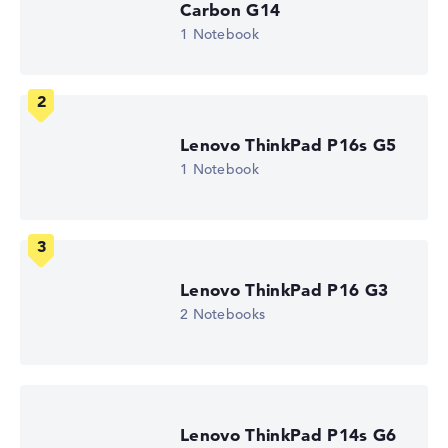
Carbon G14
1 Notebook
Hochauflösendes entspiegeltes 16 Zoll IPS-Display, mit
einer Auflösung von maximal 1920 x 1200 und 60 Hz
Lenovo ThinkPad P16s G5
Wie wir testen und bewerten
1 Notebook
Wir helfen dir, technische Daten von Notebooks leichter
zu vergleichen. Unser Test-Algorithmus analysiert die
Datenblätter tausender Notebooks automatisch –
basierend auf über 23 Jahren Erfahrung in der Notebook-
Kaufberatung.
Lenovo ThinkPad P16 G3
Die Gesamtnote
setzt sich aus drei Teilbewertungen
2 Notebooks
zusammen:
Leistung & Speicher (60%):
Prozessor 40%,
Grafikkarte 30%, RAM 15%, Speicher 15%
Mobilität (20%):
Akkulaufzeit 50%, Gewicht 35%,
Höhe 15%
Lenovo ThinkPad P14s G6