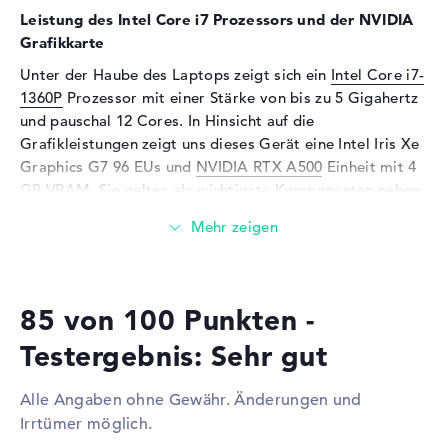
Leistung des Intel Core i7 Prozessors und der NVIDIA
Mikrofon
vorhanden
Grafikkarte
Webcam
Unter der Haube des Laptops zeigt sich ein
Intel Core i7-
Sensorauflösung
5 MP
1360P
Prozessor mit einer Stärke von bis zu 5 Gigahertz
und pauschal 12 Cores. In Hinsicht auf die
Eingabegeräte
Grafikleistungen zeigt uns dieses Gerät eine Intel Iris Xe
Eingabegeräte
Multi-Touch-Trackpad, Multi-
Graphics G7 96 EUs und
NVIDIA RTX A500
Einheit mit 4
Touchscreen, Tastatur
GB VRAM. Sie gelten als wichtigste Komponenten neben
dem Prozessor und Arbeitsspeicher.
Tastatur
Beleuchtet (hintergrund),
Flüssigkeitsabweisend
Wieviel Speicher hat das Lenovo ThinkPad P16s G2
Telekommunikation
21HK000DGE?
Modem (Mobilfunk)
WWAN
85 von 100 Punkten -
Der 32 GB große Arbeitsspeicher kommt mit der
Netzwerk
bekannten LPDDR5X (7500 MHZ) Generation. Eine RAM-
Testergebnis: Sehr gut
Aufrüstung auf insgesamt bis zu 32 GByte ist möglich.
Netzwerkkarte
Gigabit Ethernet
Die Speicherkapazität dieses Gerätes steht bei 1 TB SSD.
(10/100/1000)
Alle Angaben ohne Gewähr. Änderungen und
In dieser Situation wird hier eine bekannte Festplatte
WLAN
802.11a, 802.11ac, 802.11ax,
Irrtümer möglich.
verbaut.
802.11b, 802.11g, 802.11n