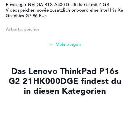
Farbe / Design
Villi Black
Einsteiger NVIDIA RTX A500 Grafikkarte mit 4 GB
Material
Kunststoff
Videospeicher, sowie zusätzlich onboard eine Intel Iris Xe
Graphics G7 96 EUs
Farbe
schwarz
Betriebssystem / Software
Arbeitsspeicher
Bereitgestelltes
Microsoft Windows 11
Betriebssystem
Professional (64 Bit)
Sehr großer 32 GB Arbeitspeicher - LPDDR5X - 7500
MHZ
Herstellergarantie
Service & Support
3 Jahre Bring-In Service
Speicher
Das Lenovo ThinkPad P16s
G2 21HK000DGE findest du
Großer 1 TB SSD Speicher
in diesen Kategorien
Mobilität
Laptops mit SSD
Laptops mit Windows 11
Akkulaufzeit