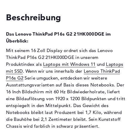
Festplatte
Festplatte
1 TB SSD
Beschreibung
Schnittstelle
PCIe
Optische Speicher
Das Lenovo ThinkPad P16s G2 21HK000DGE im
Laufwerks-Typ
ohne Laufwerk
Überblick:
Display
Mit seinem 16 Zoll Display ordnet sich das Lenovo
ThinkPad P16s G2 21HK000DGE in unserem
Display-Typ
16" TFT
Produktindex als
Laptops mit Windows 11
und
Laptops
Max. Auflösung
1920 x 1200
mit SSD
. Wenn wir uns innerhalb der
Lenovo ThinkPad
Auflösungstyp
WUXGA
P16s G2
Serie umgucken, entdecken wir weitere
Ausstattungsvarianten auf Basis dieses Notebooks. Der
Bildwiederholrate
60 Hz
16 Inch Bildschirm mit 60 Hz Bildwiederholrate, liefert
Besonderheiten
Multi-Touchscreen,
eine Bildauflösung von 1920 x 1200 Bildpunkten und tritt
entspiegelt, LED-
entspiegelt in den Mittelpunkt. Das Gewicht des
Hintergrundbeleuchtung, IPS
Notebooks bleibt laut Produzent bei 1,7 Kilo, während
Panel, NVIDIA G-SYNC
die Bauhöhe bei 2,1 Zentimeter bleibt. Sein Kunststoff
Audio
Chassis wird farblich in schwarz präsentiert.
Soundkarte
Realtek ALC3287