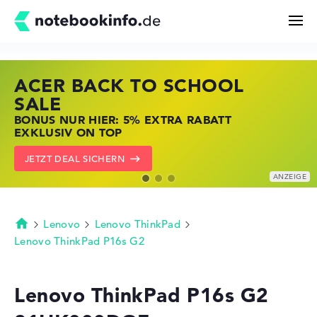
ACER BACK TO SCHOOL
HP STORE SSV DEALS
LENOVO LAPTOP DEALS
Suchen
SALE
JETZT ZUGREIFEN: NOTEBOOKS BEI HP
NOTEBOOKS BEI LENOVO JETZT
BONUS NUR HIER: 5% EXTRA RABATT
KRÄFTIG REDUZIERT
KRÄFTIG REDUZIERT
Konfigurator
EXKLUSIV ON TOP
ZU DEN HP ANGEBOTEN
LENOVO DEALS ZEIGEN
JETZT DEAL SICHERN
Kaufberatung
Technik & Wissen
Lenovo
Lenovo ThinkPad
Startseite
Lenovo ThinkPad P16s G2
Deals
Lenovo ThinkPad P16s G2
Merkzettel