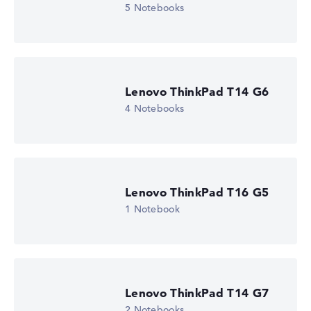
Display (20%):
Auflösung 100%
5 Notebooks
Wir arbeiten mit den offiziellen Herstellerangaben.
Fehlen Daten bei einzelnen Modellen, passen sich die
Gewichtungen automatisch an.
Lenovo ThinkPad T14 G6
Lob oder Kritik?
Wir freuen uns über dein Feedback
4 Notebooks
Lenovo ThinkPad T16 G5
1 Notebook
Lenovo ThinkPad T14 G7
2 Notebooks