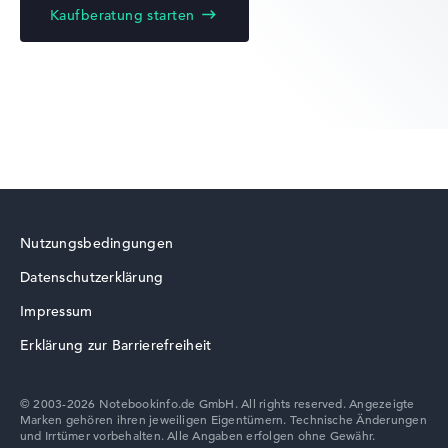
Kaufberatung starten
Lenovo Yoga
Lenovo LOQ
Nutzungsbedingungen
Datenschutzerklärung
Lenovo ThinkBook
Impressum
Erklärung zur Barrierefreiheit
© 2003-2026 Notebookinfo.de GmbH. All rights reserved. Angezeigte
Marken gehören ihren jeweiligen Eigentümern. Technische Änderungen
Lenovo V
und Irrtümer vorbehalten. Alle Angaben erfolgen ohne Gewähr.