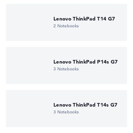
Lenovo ThinkPad T14 G7
2 Notebooks
Lenovo ThinkPad P14s G7
3 Notebooks
Lenovo ThinkPad P16 G3 21RQCTO1WWDE1
3.518,21 €
Deal: Im Angebot bei Lenovo
Nur solange der Vorrat reicht.
Weitere Details im Shop:
Zum Anbieter
Zum Anbieter
Lenovo ThinkPad T14s G7
Lenovo, inkl. Versand, Händlerangabe: 07.08.26 14:03 —
3 Notebooks
Zuletzt niedrigster
Preis in 30 Tagen in unserem Preisvergleich: 2.718,21 €
Hersteller-ID
21RQCTO1WWDE1