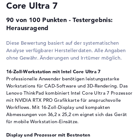
Core Ultra 7
RAM
90 von 100 Punkten - Testergebnis:
1. Steckplatz
32 GB
Herausragend
2. Steckplatz
Frei
3. Steckplatz
Frei
Diese Bewertung basiert auf der systematischen
4. Steckplatz
Frei
Analyse verfügbarer Herstellerdaten. Alle Angaben
Installiert
32 GB
ohne Gewähr. Änderungen und Irrtümer möglich.
Technologie
DDR5 - 5600 MHZ
16-Zoll-Workstation mit Intel Core Ultra 7
Festplatte
Professionelle Anwender benötigen leistungsstarke
Workstations für CAD-Software und 3D-Rendering. Das
Festplatte
1 TB SSD
Lenovo ThinkPad kombiniert Intel Core Ultra 7 Prozessor
Schnittstelle
PCIe
mit NVIDIA RTX PRO Grafikkarte für anspruchsvolle
Optische Speicher
Workflows. Mit 16-Zoll-Display und kompakten
Abmessungen von 36,2 x 25,2 cm eignet sich das Gerät
Laufwerks-Typ
ohne Laufwerk
für mobile Workstation-Einsätze.
Display
Display und Prozessor mit Bestnoten
Display-Typ
16" TFT