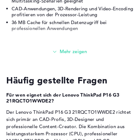
Multitasking-Szenarien geeignet
Thunderbolt 4, 2 x
CAD-Anwendungen, 3D-Rendering und Video-Encoding
DisplayPort über Thunderbolt
profitieren von der Prozessor-Leistung
5, 1 x HDMI 2.1
36 MB Cache für schnellen Datenzugriff bei
Audio
1 x 2-in-1 Audio Jack
professionellen Anwendungen
(Kopfhörer/Mikrofon)
Netzwerk
1 x Ethernet - RJ-45
Grafikkarte
Verschiedenes
Die
NVIDIA RTX PRO 1000 Blackwell
übernimmt die
Integrierte Sicherheit
Fingerprint Reader,
Grafikberechnung.
Gesichtserkennung,
Kensington Lock Slot,
Häufig gestellte Fragen
8 GB Videospeicher für professionelle CAD- und 3D-
spritzwassergeschützte
Anwendungen
Tastatur, TPM Embedded
Der Grafikchip unterstützt Raytracing und NVIDIA
Für wen eignet sich der Lenovo ThinkPad P16 G3
Security Chip 2.0, Webcam-
Studio-Treiber für Creator-Workflows
21RQCTO1WWDE2?
Abdeckung
GPU-beschleunigte Workflows in SolidWorks,
Der Lenovo ThinkPad P16 G3 21RQCTO1WWDE2 richtet
Sonstiges
Copilot, KI-Chip, NVIDIA
AutoCAD und Adobe Premiere profitieren von der
DLSS, NVIDIA Studio,
sich primär an CAD-Profis, 3D-Designer und
Leistung
Raytracing,
professionelle Content-Creator. Die Kombination aus
Zusätzlich Intel Xe iGPU 1,85 GHz für effiziente Office-
Schnellladefunktion
Nutzung
leistungsstarkem Prozessor (CPU), professioneller