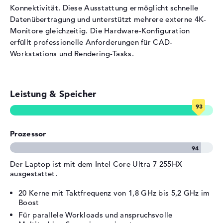
Eingabegeräte
Konnektivität. Diese Ausstattung ermöglicht schnelle
Datenübertragung und unterstützt mehrere externe 4K-
Eingabegeräte
Multi-Touch-Trackpad,
Monitore gleichzeitig. Die Hardware-Konfiguration
Tastatur
erfüllt professionelle Anforderungen für CAD-
Tastatur
Beleuchtet (hintergrund),
Workstations und Rendering-Tasks.
Flüssigkeitsabweisend
Netzwerk
Netzwerkkarte
2,5 Gigabit Ethernet
Leistung & Speicher
(10/100/1000/2500)
WLAN
802.11a, 802.11ac, 802.11ax,
802.11b, 802.11be, 802.11g,
Prozessor
802.11n
Bluetooth
Bluetooth 5.4
Der Laptop ist mit dem
Intel Core Ultra 7 255HX
Erweiterung / Konnektivität
ausgestattet.
Schnittstellen
1 x Thunderbolt 4, 2 x
20 Kerne mit Taktfrequenz von 1,8 GHz bis 5,2 GHz im
Thunderbolt 5, 2 x USB 3.2 -
Boost
Typ A
Für parallele Workloads und anspruchsvolle
Video
1 x DisplayPort über