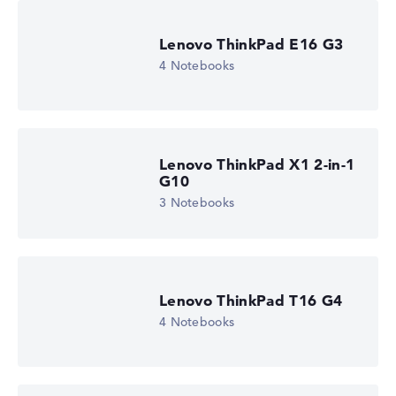
EAN
-
Display
Lenovo ThinkPad E16 G3
16" IPS, entspiegelt
4 Notebooks
Bildwiederholrate
60 Hz
Auflösung
1920 x 1200
Auflösungstyp
WUXGA
Lenovo ThinkPad X1 2-in-1
1. Festplatte
G10
512 GB SSD
3 Notebooks
2. Festplatte
-
Arbeitsspeicher
16 GB RAM
Gewicht
2,52 kg
Lenovo ThinkPad T16 G4
Prozessor
Intel Core Ultra 5 245HX
4 Notebooks
Prozessor-Taktfrequenz
2.6 - 5.1 GHz (Takt/Boost)
Prozessor-Kerne
14