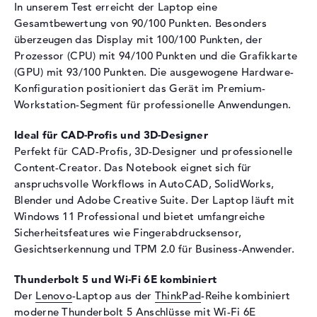
In unserem Test erreicht der Laptop eine
Max. Auflösung
3840 x 2400
Gesamtbewertung von 90/100 Punkten. Besonders
überzeugen das Display mit 100/100 Punkten, der
Auflösungstyp
WQUXGA
Prozessor (CPU) mit 94/100 Punkten und die Grafikkarte
Bildwiederholrate
60 Hz
(GPU) mit 93/100 Punkten. Die ausgewogene Hardware-
Besonderheiten
Display, entspiegelt, LED-
Konfiguration positioniert das Gerät im Premium-
Hintergrundbeleuchtung, IPS
Workstation-Segment für professionelle Anwendungen.
Panel, HDR, Dolby Vision,
farbkalibriert, DCI-P3, Low
Ideal für CAD-Profis und 3D-Designer
Blue Light
Perfekt für CAD-Profis, 3D-Designer und professionelle
Kartenleser
Content-Creator. Das Notebook eignet sich für
anspruchsvolle Workflows in AutoCAD, SolidWorks,
Unterstützte Flash-
SD Express
Blender und Adobe Creative Suite. Der Laptop läuft mit
Speicherkarten
Windows 11 Professional und bietet umfangreiche
Audio
Sicherheitsfeatures wie Fingerabdrucksensor,
Gesichtserkennung und TPM 2.0 für Business-Anwender.
Soundkarte
Cirrus Logic CS42L43
Webcam
Thunderbolt 5 und Wi-Fi 6E kombiniert
Der
Lenovo
-Laptop aus der
ThinkPad
-Reihe kombiniert
Sensorauflösung
5 MP
moderne Thunderbolt 5 Anschlüsse mit Wi-Fi 6E