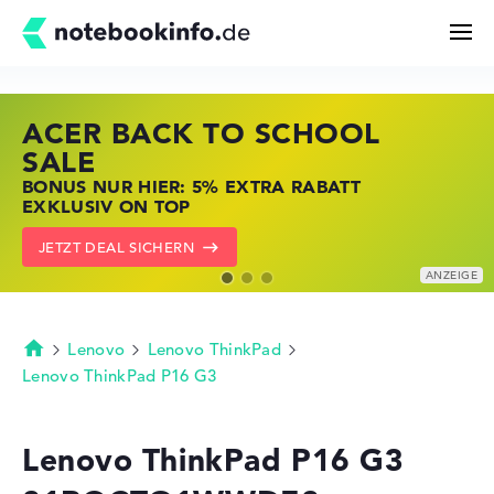
ACER BACK TO SCHOOL
HP STORE SSV DEALS
LENOVO LAPTOP DEALS
Suchen
SALE
JETZT ZUGREIFEN: NOTEBOOKS BEI HP
NOTEBOOKS BEI LENOVO JETZT
BONUS NUR HIER: 5% EXTRA RABATT
KRÄFTIG REDUZIERT
KRÄFTIG REDUZIERT
Konfigurator
EXKLUSIV ON TOP
ZU DEN HP ANGEBOTEN
LENOVO DEALS ZEIGEN
JETZT DEAL SICHERN
Kaufberatung
Technik & Wissen
Lenovo
Lenovo ThinkPad
Startseite
Lenovo ThinkPad P16 G3
Deals
Lenovo ThinkPad P16 G3
Merkzettel