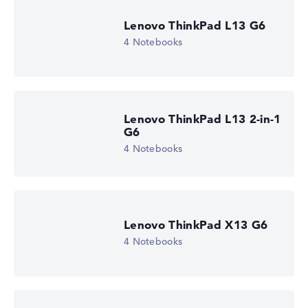
Prozessor-Technologie
Tetradeca-Core
Lenovo ThinkPad L13 G6
Prozessor-Cache
4 Notebooks
26 - 24 MB (L2/L3-Cache)
Grafikkarte
NVIDIA RTX PRO 1000 Blackwell
2. Grafikkarte
Intel Xe 3C-GPU 1.9 GHz
Laufwerk
Lenovo ThinkPad L13 2-in-1
ohne Laufwerk
G6
Betriebssystem
4 Notebooks
Microsoft Windows 11 Home (64 Bit)
Notebook anzeigen
Lenovo ThinkPad X13 G6
4 Notebooks