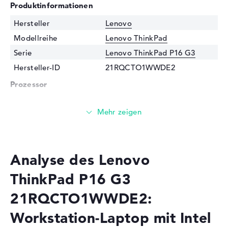
Produktinformationen
Hersteller
Lenovo
Modellreihe
Lenovo ThinkPad
Serie
Lenovo ThinkPad P16 G3
Hersteller-ID
21RQCTO1WWDE2
Prozessor
Prozessor
Intel Core Ultra 7 255HX / 1,8
GHz
Multi-Core-
Icosa-Core
Technologie
Cache
36 - 30 MB (L2/L3-Cache)
Analyse des Lenovo
Grafikkarte
ThinkPad P16 G3
Grafikprozessor
NVIDIA RTX PRO 1000
21RQCTO1WWDE2:
Blackwell
Videospeicher
8 GB
Workstation-Laptop mit Intel
2. Grafikkarte
Intel Xe 4C-iGPU 1,85 GHz