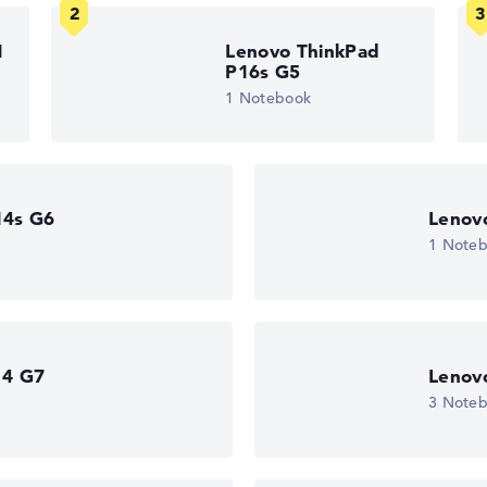
gaben. Fehlen Daten bei einzelnen Modellen, passen sich die Ge
1
Lenovo ThinkPad
P16s G5
edback
1 Notebook
14s G6
Lenov
1 Note
 10 Home (64
14 G7
Lenov
eturn-Service
3 Note