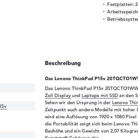
Festplatten: 
Arbeitsspeic
Betriebssyste
Beschreibung
Das Lenovo ThinkPad P15v 20TQCTO1WW
Das Lenovo ThinkPad P15v 20TQCTO1WWD
Zoll Display
und
Laptops mit SSD
an den St
Sehen wir den Ursprung in der
Lenovo Thi
15v
Zeitpunkt auch andere Modelle mit hoher 
wird eine Auflösung von 1920 x 1080 Pixel a
die Portabilität zeigt sich beim Lenovo
Bauhöhe und ein Gewicht von 2,07 Kilogra
Kunststoff Gehäuses dar.