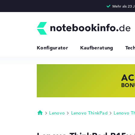
Konfigurator
Kaufberatung
Tec
AC
HP
LE
BONU
JETZ
NOTE
Lenovo
Lenovo ThinkPad
Lenovo T
Startseite