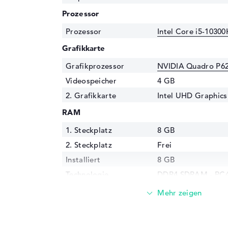
Prozessor
Prozessor
Intel Core i5-10300
Grafikkarte
Grafikprozessor
NVIDIA Quadro P6
Videospeicher
4 GB
2. Grafikkarte
Intel UHD Graphics
RAM
1. Steckplatz
8 GB
2. Steckplatz
Frei
Installiert
8 GB
Technologie
DDR4 SDRAM - PC4-
MHz
Festplatte
Festplatte
256 GB SSD