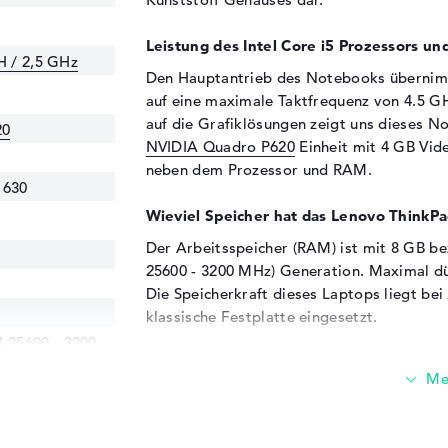
Leistung des Intel Core i5 Prozessors un
H / 2,5 GHz
Den Hauptantrieb des Notebooks überni
auf eine maximale Taktfrequenz von 4.5 GH
auf die Grafiklösungen zeigt uns dieses N
20
NVIDIA Quadro P620
Einheit mit 4 GB Vid
neben dem Prozessor und RAM.
 630
Wieviel Speicher hat das Lenovo Thi
Der Arbeitsspeicher (RAM) ist mit 8 GB b
25600 - 3200 MHz) Generation. Maximal dü
Die Speicherkraft dieses Laptops liegt bei
klassische Festplatte eingesetzt.
25600 - 3200
Diese Schnittstellen und Funkverbindung
Wenn ihr das Lenovo ThinkPad P15v 20T
ihr die über eine Masse an Verbindungsmög
Thunderbolt 3 (1x), USB 3.2 - Typ A (2x), 