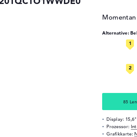
5v 20TQCTO1WWDE0
Momentan n
Alternative: B
85 Len
Display: 15,6"
Prozessor:
In
Grafikkarte:
N