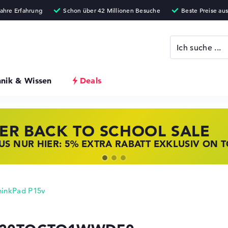
hnik & Wissen
Deals
ER BACK TO SCHOOL SALE
 STORE SSV DEALS
NOVO LAPTOP DEALS
S NUR HIER: 5% EXTRA RABATT EXKLUSIV ON 
T ZUGREIFEN: NOTEBOOKS BEI HP KRÄFTIG RED
BOOKS BEI LENOVO JETZT KRÄFTIG REDUZIERT
hinkPad P15v