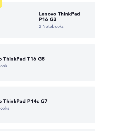
wichtungen automatisch an.
Lenovo ThinkPad
P16 G3
2 Notebooks
o ThinkPad T16 G5
book
o ThinkPad P14s G7
books