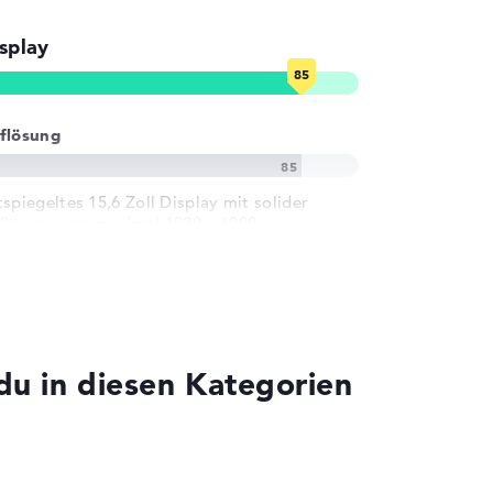
splay
flösung
tspiegeltes 15,6 Zoll Display mit solider
flösung von maximal 1920 x 1080
 in diesen Kategorien