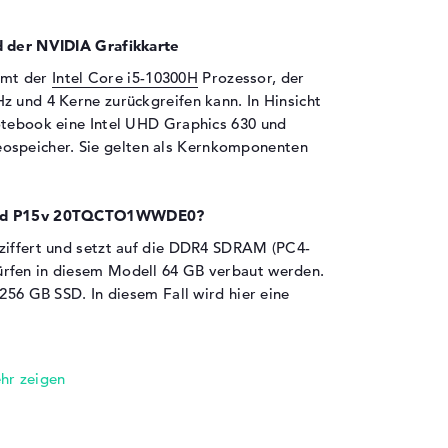
d der NVIDIA Grafikkarte
mmt der
Intel Core i5-10300H
Prozessor, der
z und 4 Kerne zurückgreifen kann. In Hinsicht
otebook eine Intel UHD Graphics 630 und
eospeicher. Sie gelten als Kernkomponenten
nkPad P15v 20TQCTO1WWDE0?
eziffert und setzt auf die DDR4 SDRAM (PC4-
rfen in diesem Modell 64 GB verbaut werden.
 256 GB SSD. In diesem Fall wird hier eine
en sind an Bord:
QCTO1WWDE0 zudem ausbauen wollt, könnt
lichkeiten tun. Unter anderem via
HDMI 2.0 (1x) und DisplayPort über USB-C (1x).