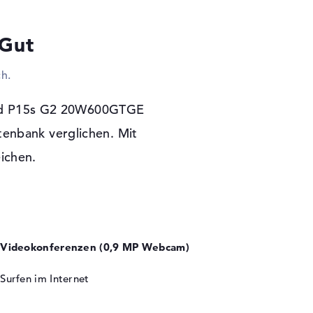
15s G2 20W600GTGE andocken. Drucker,
icks? Alles arbeitet an den hier vorhandenen
 Gut
icher ohne Probleme mit Hilfe von optionalen
rt der bereitgestellten Schnittstellen steht
h.
se Anzeigen mit dem Gerät zu verbinden. Dazu
. Ins Web findet ihr mit dem Lenovo ThinkPad
(Gigabit Ethernet) und WLAN (802.11n).
Pad P15s G2 20W600GTGE
5.2 gekoppelt werden. Die niedrigen Bauhöhen
tenbank verglichen. Mit
W600GTGE kein optisches Lesegerät für CDs,
eichen.
 Garantie
ome (64 Bit) zur Bereitschaft. Der
Bring-In Service Zusicherung von 3 Jahre.
Videokonferenzen (0,9 MP Webcam)
Surfen im Internet