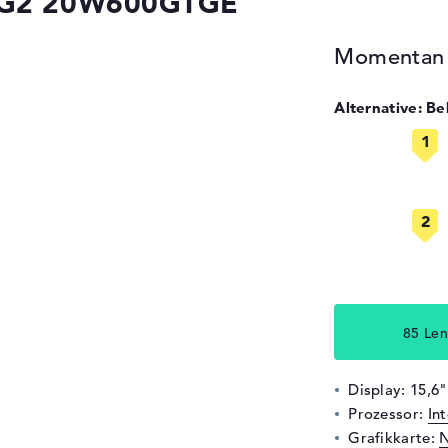
s G2 20W600GTGE
Momentan n
Alternative: B
85 Len
Display: 15,6"
Prozessor:
In
Grafikkarte:
N