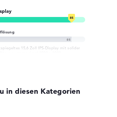
splay
flösung
tspiegeltes 15,6 Zoll IPS-Display mit solider
flösung von maximal 1920 x 1080
 in diesen Kategorien