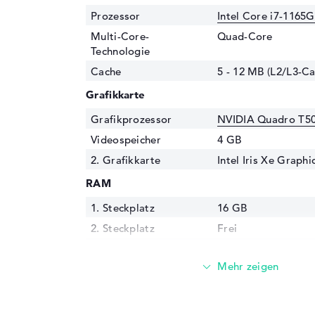
Prozessor
Intel Core i7-1165G
Multi-Core-
Quad-Core
Technologie
Cache
5 - 12 MB (L2/L3-Ca
Grafikkarte
Grafikprozessor
NVIDIA Quadro T5
Videospeicher
4 GB
2. Grafikkarte
Intel Iris Xe Graph
RAM
1. Steckplatz
16 GB
2. Steckplatz
Frei
Installiert
16 GB
Technologie
DDR4 SDRAM - PC4-
MHz
Festplatte