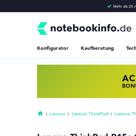
Konfigurator
Kaufberatung
Tec
AC
HP
LE
BONU
JETZ
NOTE
Lenovo
Lenovo ThinkPad
Lenovo T
Startseite