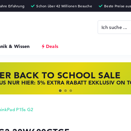
hnik & Wissen
Deals
ER BACK TO SCHOOL SALE
 STORE SSV DEALS
NOVO LAPTOP DEALS
S NUR HIER: 5% EXTRA RABATT EXKLUSIV ON 
T ZUGREIFEN: NOTEBOOKS BEI HP KRÄFTIG RED
BOOKS BEI LENOVO JETZT KRÄFTIG REDUZIERT
hinkPad P15s G2