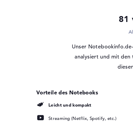
Festplatte
512 GB SSD
Schnittstelle
PCIe
81 
Optische Speicher
A
Laufwerks-Typ
ohne Laufwerk
Display
Unser Notebookinfo.de
Display-Typ
analysiert und mit den
15,6" TFT
Max. Auflösung
1920 x 1080
diesem
Auflösungstyp
Full-HD
Besonderheiten
Display, entspiegel
Hintergrundbeleuch
Kartenleser
Leicht und kompakt
Unterstützte Flash-
microSD, microSD
Speicherkarten
Streaming (Netflix, Spotify, etc.)
Audio