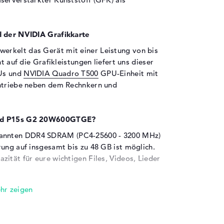
d der NVIDIA Grafikkarte
werkelt das Gerät mit einer Leistung von bis
t auf die Grafikleistungen liefert uns dieser
EUs und
NVIDIA Quadro T500
GPU-Einheit mit
antriebe neben dem Rechnkern und
kPad P15s G2 20W600GTGE?
annten DDR4 SDRAM (PC4-25600 - 3200 MHz)
rung auf insgesamt bis zu 48 GB ist möglich.
ität für eure wichtigen Files, Videos, Lieder
en sind an Bord:
 in Form von Thunderbolt 4 (2x), USB 3.2 -
 HDMI 2.0 (1x) sollt ihr zusätzliche