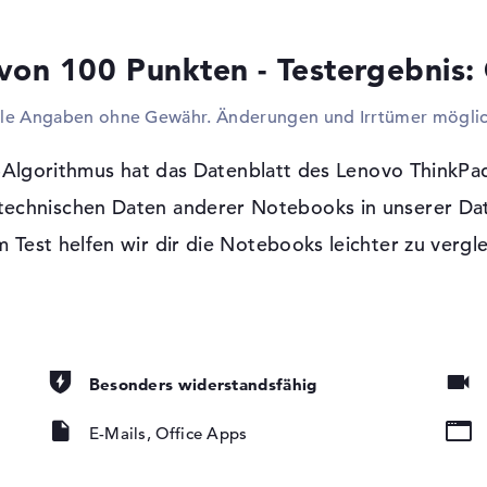
Komponenten mit dem Lenovo ThinkPad P
Schreibgeräte, Mäuse, Headsets oder Joyst
von 100 Punkten - Testergebnis:
USB-Anschlüsse. Zudem sollt ihr euren Spe
Festplatten oder Hubs aufrüsten. Mit Suppo
lle Angaben ohne Gewähr. Änderungen und Irrtümer möglic
euch das Fenster offen weitere, voluminö
zählen zum Beispiel Projektoren und LCDs
P15s G2 20W600GTGE über Netzwerkkabel 
-Algorithmus hat das Datenblatt des Lenovo Think
Zusätze kabellos ebenfalls per Bluetooth 
 technischen Daten anderer Notebooks in unserer Da
gestatten im Lenovo ThinkPad P15s G2 20
 Test helfen wir dir die Notebooks leichter zu vergl
DVDs oder Blu-ray.
Windows 11 Betriebssystem und 3 Jahre
t, LED-
tung, IPS Panel
Als System gelangt Microsoft Windows 11 H
Entwickler gewährt für dieses Modell eine 
Besonders widerstandsfähig
HC, microSDXC
E-Mails, Office Apps