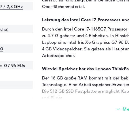
7 / 2,8 GHz
Oberflächenmaterial.
Leistung des Intel Core i7 Prozessors un
Durch den
Intel Core i7-1165G7
Prozessor 
che)
zu 4.7 Gigahertz und 4 Einheiten. In Hinsich
Laptop eine Intel Iris Xe Graphics G7 96 
00
4 GB Videospeicher. Sie gelten als Haupt
Arbeitsspeicher.
ics G7 96 EUs
Wieviel Speicher hat das Lenovo Thin
Der 16 GB große RAM kommt mit der bek
Technologie. Eine Arbeitsspeicher-Erweite
Die 512 GB SSD Festplatte ermöglicht Kapaz
und Bilder.
25600 - 3200
Diese Schnittstellen und Funkverbindung
Mit Unterstützung moderner Schnittstellen
Typ A (2x), DisplayPort über USB-C (2x) und