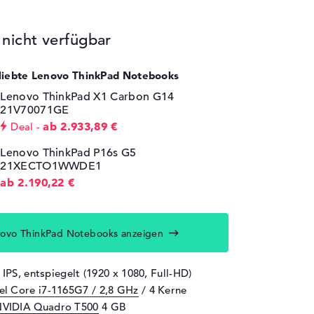
icht verfügbar
eliebte Lenovo ThinkPad Notebooks
Lenovo ThinkPad X1 Carbon G14
21V70071GE
ab 2.933,89 €
Deal
Lenovo ThinkPad P16s G5
21XECTO1WWDE1
ab 2.190,22 €
ovo ThinkPad Notebooks anzeigen
 IPS, entspiegelt (1920 x 1080, Full-HD)
tel Core i7-1165G7 / 2,8 GHz
/ 4 Kerne
VIDIA Quadro T500
4 GB