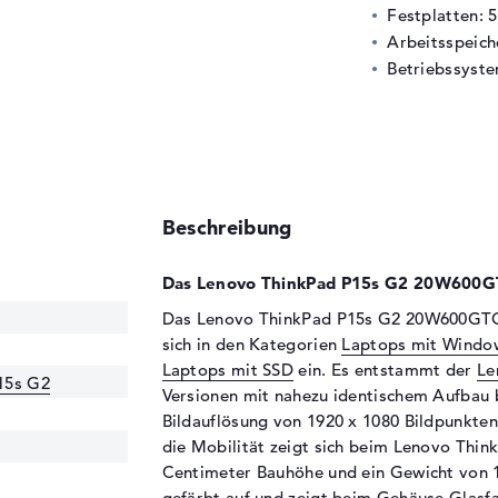
Festplatten: 
Arbeitsspeic
Betriebssyste
Beschreibung
Das Lenovo ThinkPad P15s G2 20W600GT
Das Lenovo ThinkPad P15s G2 20W600GTGE 
sich in den Kategorien
Laptops mit Windo
Laptops mit SSD
ein. Es entstammt der
Le
15s G2
Versionen mit nahezu identischem Aufbau b
Bildauflösung von 1920 x 1080 Bildpunkten a
die Mobilität zeigt sich beim Lenovo Th
Centimeter Bauhöhe und ein Gewicht von 1
gefärbt auf und zeigt beim Gehäuse Glasfa