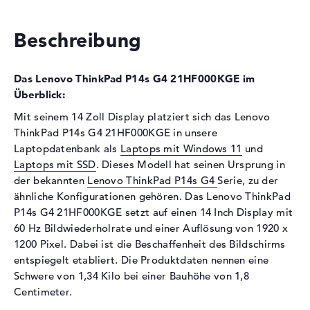
Festplatte
Festplatte
1 TB SSD
Beschreibung
Schnittstelle
PCIe
Optische Speicher
Das Lenovo ThinkPad P14s G4 21HF000KGE im
Laufwerks-Typ
ohne Laufwerk
Überblick:
Display
Mit seinem 14 Zoll Display platziert sich das Lenovo
ThinkPad P14s G4 21HF000KGE in unsere
Display-Typ
14" TFT
Laptopdatenbank als
Laptops mit Windows 11
und
Max. Auflösung
1920 x 1200
Laptops mit SSD
. Dieses Modell hat seinen Ursprung in
Auflösungstyp
WUXGA
der bekannten
Lenovo ThinkPad P14s G4
Serie, zu der
ähnliche Konfigurationen gehören. Das Lenovo ThinkPad
Bildwiederholrate
60 Hz
P14s G4 21HF000KGE setzt auf einen 14 Inch Display mit
Besonderheiten
Display, entspiegelt, LED-
60 Hz Bildwiederholrate und einer Auflösung von 1920 x
Hintergrundbeleuchtung, IPS
1200 Pixel. Dabei ist die Beschaffenheit des Bildschirms
Panel, farbkalibriert
entspiegelt etabliert. Die Produktdaten nennen eine
Audio
Schwere von 1,34 Kilo bei einer Bauhöhe von 1,8
Centimeter.
Soundkarte
Realtek ALC3287