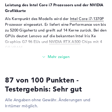
Mikrofon
vorhanden
Leistung des Intel Core i7 Prozessors und der NVIDIA
Webcam
Grafikkarte
Als Kernpunkt des Modells wird der
Intel Core i7-1370P
Sensorauflösung
5 MP
Prozessor eingesetzt. Er liefert eine Performance von bis
Eingabegeräte
zu 5200 Gigahertz und greift auf 14 Kerne zurück. Bei den
GPUs deutet Lenovo auf die bekannten Intel Iris Xe
Eingabegeräte
Multi-Touch-Trackpad,
Tastatur
Graphics G7 96 EUs und
NVIDIA RTX A500
Chips mit 4
GB VRAM.
Tastatur
Beleuchtet (hintergrund),
Flüssigkeitsabweisend
Wieviel Speicher hat das Lenovo ThinkPad P14s G4
Netzwerk
21HF000KGE?
Netzwerkkarte
Gigabit Ethernet
Für den Arbeitsspeicher stehen insgesamt 64 Gigabyte
(10/100/1000)
87 von 100 Punkten -
zur Verfügung. Dabei wird klassischer LPDDR5X (7500
WLAN
802.11a, 802.11ac, 802.11ax,
MHZ) RAM benutzt. Wer sein Modell verbessern möchte,
Testergebnis: Sehr gut
802.11b, 802.11g, 802.11n
kann dies bis maximal 64 GB erledigen. Die Speicherkraft
dieses Modells endet bei 1 TB SSD. In diesem Fall wird
Bluetooth
5.3
Alle Angaben ohne Gewähr. Änderungen und
hier eine klassische Festplatte eingesetzt.
Erweiterung / Konnektivität
Irrtümer möglich.