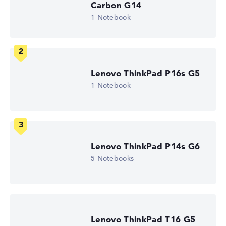
Carbon G14
1 Notebook
Hochauflösendes entspiegeltes 14 Zoll IPS-Display, mit
einer Auflösung von maximal 1920 x 1200 und 60 Hz
Lenovo ThinkPad P16s G5
Wie wir testen und bewerten
1 Notebook
Wir helfen dir, technische Daten von Notebooks leichter
zu vergleichen. Unser Test-Algorithmus analysiert die
Datenblätter tausender Notebooks automatisch –
basierend auf über 23 Jahren Erfahrung in der Notebook-
Kaufberatung.
Lenovo ThinkPad P14s G6
Die Gesamtnote
setzt sich aus drei Teilbewertungen
5 Notebooks
zusammen:
Leistung & Speicher (60%):
Prozessor 40%,
Grafikkarte 30%, RAM 15%, Speicher 15%
Mobilität (20%):
Akkulaufzeit 50%, Gewicht 35%,
Höhe 15%
Lenovo ThinkPad T16 G5