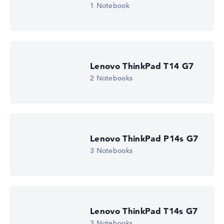
Display (20%):
Auflösung 100%
1 Notebook
Wir arbeiten mit den offiziellen Herstellerangaben.
Fehlen Daten bei einzelnen Modellen, passen sich die
Gewichtungen automatisch an.
Lenovo ThinkPad T14 G7
Lob oder Kritik?
Wir freuen uns über dein Feedback
2 Notebooks
Lenovo ThinkPad P14s G7
3 Notebooks
Lenovo ThinkPad T14s G7
3 Notebooks