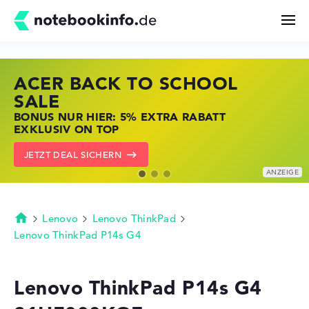
ACER BACK TO SCHOOL
HP STORE SSV DEALS
LENOVO LAPTOP DEALS
Suchen
SALE
JETZT ZUGREIFEN: NOTEBOOKS BEI HP
NOTEBOOKS BEI LENOVO JETZT
BONUS NUR HIER: 5% EXTRA RABATT
KRÄFTIG REDUZIERT
KRÄFTIG REDUZIERT
Konfigurator
EXKLUSIV ON TOP
ZU DEN HP ANGEBOTEN
LENOVO DEALS ZEIGEN
JETZT DEAL SICHERN
Kaufberatung
Technik & Wissen
Lenovo
Lenovo ThinkPad
Startseite
Lenovo ThinkPad P14s G4
Deals
Lenovo ThinkPad P14s G4
Merkzettel