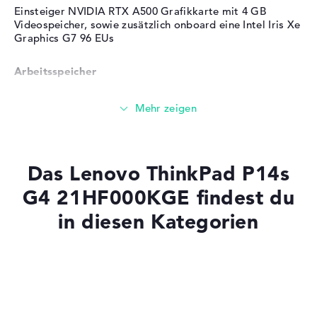
Betriebssystem
Professional (64 Bit)
Einsteiger NVIDIA RTX A500 Grafikkarte mit 4 GB
Videospeicher, sowie zusätzlich onboard eine Intel Iris Xe
Herstellergarantie
Graphics G7 96 EUs
Service & Support
3 Jahre Pick-up & Return-
Arbeitsspeicher
Service
Riesiger Arbeitsspeicher mit 64 GB - LPDDR5X - 7500
MHZ
Speicher
Das Lenovo ThinkPad P14s
G4 21HF000KGE findest du
Großer 1 TB SSD Speicher
in diesen Kategorien
Mobilität
Laptops mit SSD
Laptops mit Windows 11
Akkulaufzeit