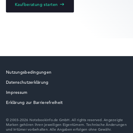
Kaufberatung starten
Lenovo Legion
Lenovo ThinkBook
Nutzungsbedingungen
Datenschutzerklärung
Lenovo LOQ
Impressum
Erklärung zur Barrierefreiheit
© 2003-2026 Notebookinfo.de GmbH. All rights reserved. Angezeigte
Marken gehören ihren jeweiligen Eigentümern. Technische Änderungen
Lenovo Chromebook
und Irrtümer vorbehalten. Alle Angaben erfolgen ohne Gewähr.