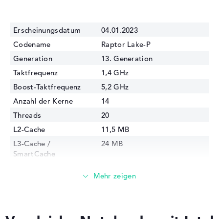
Erscheinungsdatum
04.01.2023
Codename
Raptor Lake-P
Generation
13. Generation
Taktfrequenz
1,4 GHz
Boost-Taktfrequenz
5,2 GHz
Anzahl der Kerne
14
Threads
20
L2-Cache
11,5 MB
L3-Cache /
24 MB
SmartCache
Fertigungstechnologie
10 nm
Interne Grafik
Intel Iris Xe Graphics G7
96EUs
GPU Frequenz
1500 MHz