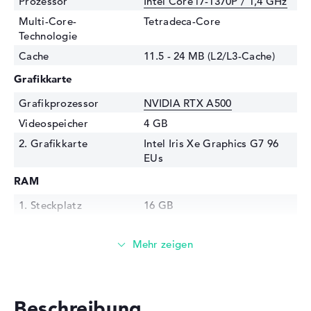
Prozessor
Intel Core i7-1370P / 1,4 GHz
Multi-Core-
Tetradeca-Core
Technologie
Cache
11.5 - 24 MB (L2/L3-Cache)
Grafikkarte
Grafikprozessor
NVIDIA RTX A500
Videospeicher
4 GB
2. Grafikkarte
Intel Iris Xe Graphics G7 96
EUs
RAM
1. Steckplatz
16 GB
2. Steckplatz
16 GB
Installiert
32 GB
Technologie
DDR5 - 5200 MHZ
Festplatte
Beschreibung