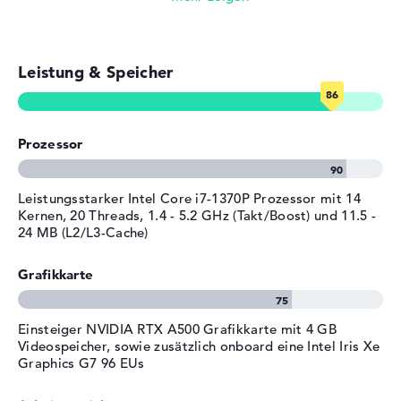
Akku
3 Zellen Lithium Ionen
Vor-Ort-Service einsetzen.
Kapazität
Foto- und Videoverwaltung
54 Wh
Allgemein
Leistung & Speicher
Videokonferenzen (2 MP Webcam)
Breite
35,78 cm
Streaming (Netflix, Spotify, etc.)
Tiefe
23,3 cm
Prozessor
Höhe
2,28 cm
E-Mails, Office Apps
Gewicht
1,61 kg
Surfen im Internet
Leistungsstarker Intel Core i7-1370P Prozessor mit 14
Farbe
grau
Kernen, 20 Threads, 1.4 - 5.2 GHz (Takt/Boost) und 11.5 -
Betriebssystem / Software
24 MB (L2/L3-Cache)
Bereitgestelltes
Microsoft Windows 11
Grafikkarte
Betriebssystem
Professional (64 Bit)
Herstellergarantie
Einsteiger NVIDIA RTX A500 Grafikkarte mit 4 GB
Service & Support
3 Jahre Vor-Ort-Service
Videospeicher, sowie zusätzlich onboard eine Intel Iris Xe
Graphics G7 96 EUs