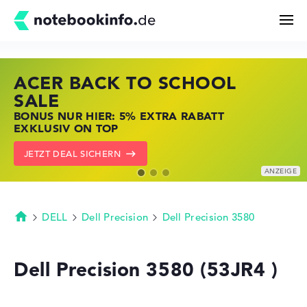
ACER BACK TO SCHOOL
HP STORE SSV DEALS
LENOVO LAPTOP DEALS
Suchen
SALE
JETZT ZUGREIFEN: NOTEBOOKS BEI HP
NOTEBOOKS BEI LENOVO JETZT
BONUS NUR HIER: 5% EXTRA RABATT
KRÄFTIG REDUZIERT
KRÄFTIG REDUZIERT
Konfigurator
EXKLUSIV ON TOP
ZU DEN HP ANGEBOTEN
LENOVO DEALS ZEIGEN
JETZT DEAL SICHERN
Kaufberatung
Technik & Wissen
DELL
Dell Precision
Dell Precision 3580
Startseite
Deals
Dell Precision 3580 (53JR4 )
Merkzettel