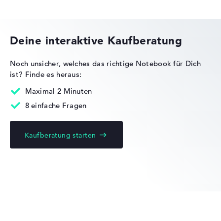
Gewicht
Dell Pro Precision
Leicht mit 1,61 kg
Deine interaktive Kaufberatung
Höhe
Noch unsicher, welches das richtige Notebook für Dich
ist?
Finde es heraus:
Dell Pro Max
Handlich mit 2,28 cm Höhe
Maximal 2 Minuten
8 einfache Fragen
Display
Kaufberatung starten
Dell Latitude
Auflösung
Entspiegeltes 15,6 Zoll IPS-Display mit solider Auflösung
von maximal 1920 x 1080 und 60 Hz