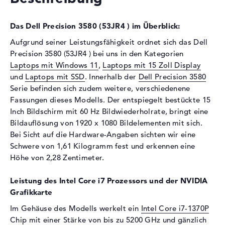
Festplatte
1 TB SSD
Schnittstelle
PCIe
Das Dell Precision 3580 (53JR4 ) im Überblick:
Optische Speicher
Aufgrund seiner Leistungsfähigkeit ordnet sich das Dell
Laufwerks-Typ
ohne Laufwerk
Precision 3580 (53JR4 ) bei uns in den Kategorien
Laptops mit Windows 11
,
Laptops mit 15 Zoll Display
Display
und
Laptops mit SSD
. Innerhalb der
Dell Precision 3580
Display-Typ
15,6" TFT
Serie befinden sich zudem weitere, verschiedenene
Max. Auflösung
1920 x 1080
Fassungen dieses Modells. Der entspiegelt bestückte 15
Inch Bildschirm mit 60 Hz Bildwiederholrate, bringt eine
Auflösungstyp
Full-HD
Bildauflösung von 1920 x 1080 Bildelementen mit sich.
Bildwiederholrate
60 Hz
Bei Sicht auf die Hardware-Angaben sichten wir eine
Besonderheiten
Display, entspiegelt, LED-
Schwere von 1,61 Kilogramm fest und erkennen eine
Hintergrundbeleuchtung, IPS
Höhe von 2,28 Zentimeter.
Panel
Kartenleser
Leistung des Intel Core i7 Prozessors und der NVIDIA
Grafikkarte
Unterstützte Flash-
microSD
Im Gehäuse des Modells werkelt ein
Speicherkarten
Intel Core i7-1370P
Chip mit einer Stärke von bis zu 5200 GHz und gänzlich
Audio