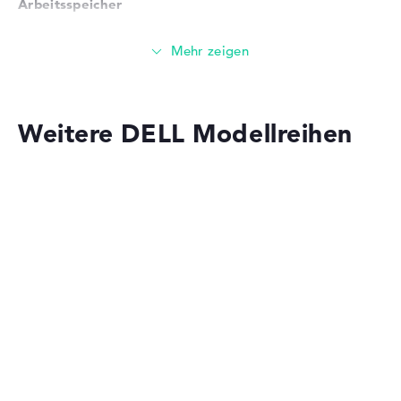
Arbeitsspeicher
Sehr großer 32 GB (2 x 16 GB) Arbeitspeicher - DDR5 -
5200 MHZ
Speicher
Weitere DELL Modellreihen
Großer 1 TB SSD Speicher
Mobilität
Dell Alienware
Akkulaufzeit
Keine Herstellerangaben zur Akkulaufzeit