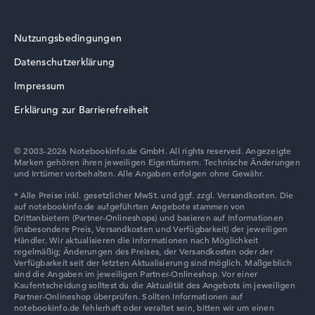
Nutzungsbedingungen
Wie wir testen und bewerten
Datenschutzerklärung
Wir helfen dir, technische Daten von Notebooks leichter
zu vergleichen. Unser Test-Algorithmus analysiert die
Impressum
Datenblätter tausender Notebooks automatisch –
Erklärung zur Barrierefreiheit
basierend auf über 23 Jahren Erfahrung in der Notebook-
Kaufberatung.
Die Gesamtnote
setzt sich aus drei Teilbewertungen
© 2003-2026 Notebookinfo.de GmbH. All rights reserved. Angezeigte
Marken gehören ihren jeweiligen Eigentümern. Technische Änderungen
zusammen:
und Irrtümer vorbehalten. Alle Angaben erfolgen ohne Gewähr.
Leistung & Speicher (60%):
Prozessor 40%,
Grafikkarte 30%, RAM 15%, Speicher 15%
Mobilität (20%):
Akkulaufzeit 50%, Gewicht 35%,
Höhe 15%
Display (20%):
Auflösung 100%
Wir arbeiten mit den offiziellen Herstellerangaben.
Fehlen Daten bei einzelnen Modellen, passen sich die
Gewichtungen automatisch an.