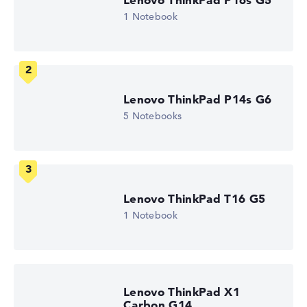
1 Notebook
Auflösung
Entspiegeltes 15,6 Zoll Display mit solider Auflösung von
maximal 1920 x 1080
Lenovo ThinkPad P14s G6
5 Notebooks
Wie wir testen und bewerten
Wir helfen dir, technische Daten von Notebooks leichter
zu vergleichen. Unser Test-Algorithmus analysiert die
Datenblätter tausender Notebooks automatisch –
Lenovo ThinkPad T16 G5
basierend auf über 23 Jahren Erfahrung in der Notebook-
1 Notebook
Kaufberatung.
Die Gesamtnote
setzt sich aus drei Teilbewertungen
zusammen:
Leistung & Speicher (60%):
Prozessor 40%,
Lenovo ThinkPad X1
Grafikkarte 30%, RAM 15%, Speicher 15%
Carbon G14