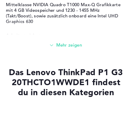
Bereitgestelltes
Microsoft Windows 10
Mittelklasse NVIDIA Quadro T1000 Max-Q Grafikkarte
Betriebssystem
Professional (64 Bit)
mit 4 GB Videospeicher und 1230 - 1455 MHz
(Takt/Boost), sowie zusätzlich onboard eine Intel UHD
Herstellergarantie
Graphics 630
Service & Support
3 Jahre Pick-up & Return-
Arbeitsspeicher
Service
Großer 16 GB (1 x 16 GB, 1 x Frei) Arbeitspeicher - DDR4
SDRAM - PC4-25600 - 3200 MHz
Das Lenovo ThinkPad P1 G3
Speicher
20THCTO1WWDE1 findest
du in diesen Kategorien
Mittelgroßer 512 GB SSD Speicher
Mobilität
Laptops mit SSD
Laptops mit Windows 11