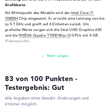
Audio
Grafikkarte
Soundkarte
Realtek ALC3286
Als Mittelpunkt des Modells wird der
Intel Core i7-
10850H
Chip eingesetzt. Er erreicht eine Leistung von bis
Mikrofon
vorhanden
zu 5.1 GHz und greift auf 6 Einheiten zurück. Um
Webcam
grafische Werte sorgen sich die Intel UHD Graphics 630
und die
NVIDIA Quadro T1000 Max-Q
GPUs mit 4 GB
Sensorauflösung
0,9 MP
Videospeicher.
Eingabegeräte
Wieviel Speicher hat das Lenovo ThinkPad P1 G3
Eingabegeräte
Tastatur (Beleuchtet
(hintergrund),
20THCTO1WWDE1?
Flüssigkeitsabweisend),
Der 16 GB große Arbeitsspeicher begeistert mit der
Touchpad (Multi-Touch-
bekannten DDR4 SDRAM (PC4-25600 - 3200 MHz)
Trackpad), Pointing Stick
83 von 100 Punkten -
Technologie. Eine Arbeitsspeicher-Erweiterung auf
Netzwerk
insgesamt bis zu 64 GB ist möglich. Euer Betriebssystem
Testergebnis: Gut
und umfassende Archive lagern auf einer Festplatte mit
Netzwerkkarte
Gigabit Ethernet
512 GB SSD Speicher.
(10/100/1000)
Alle Angaben ohne Gewähr. Änderungen und
WLAN
802.11a, 802.11b, 802.11g,
Irrtümer möglich.
Diese Schnittstellen und Funkverbindungen sind an
802.11n, 802.11ac, 802.11ax