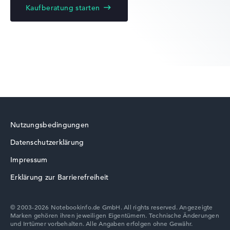
Kaufberatung starten
Lenovo ThinkPad
Lenovo Legion
Nutzungsbedingungen
Datenschutzerklärung
Lenovo LOQ
Impressum
Erklärung zur Barrierefreiheit
© 2003-2026 Notebookinfo.de GmbH. All rights reserved. Angezeigte
Marken gehören ihren jeweiligen Eigentümern. Technische Änderungen
Lenovo Chromebook
und Irrtümer vorbehalten. Alle Angaben erfolgen ohne Gewähr.