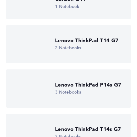
Mobilität (20%):
Akkulaufzeit 50%, Gewicht 35%,
1 Notebook
Höhe 15%
Display (20%):
Auflösung 100%
Wir arbeiten mit den offiziellen Herstellerangaben.
Fehlen Daten bei einzelnen Modellen, passen sich die
Gewichtungen automatisch an.
Lenovo ThinkPad T14 G7
2 Notebooks
Lob oder Kritik?
Wir freuen uns über dein Feedback
Lenovo ThinkPad P14s G7
3 Notebooks
Lenovo ThinkPad T14s G7
3 Notebooks