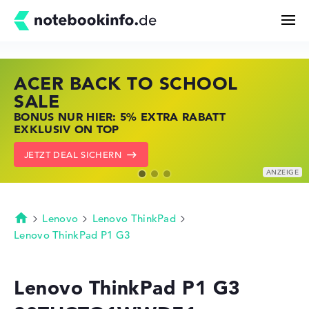
ACER BACK TO SCHOOL
HP STORE SSV DEALS
LENOVO LAPTOP DEALS
Suchen
SALE
JETZT ZUGREIFEN: NOTEBOOKS BEI HP
NOTEBOOKS BEI LENOVO JETZT
BONUS NUR HIER: 5% EXTRA RABATT
KRÄFTIG REDUZIERT
KRÄFTIG REDUZIERT
Konfigurator
EXKLUSIV ON TOP
ZU DEN HP ANGEBOTEN
LENOVO DEALS ZEIGEN
JETZT DEAL SICHERN
Kaufberatung
Technik & Wissen
Lenovo
Lenovo ThinkPad
Startseite
Lenovo ThinkPad P1 G3
Deals
Lenovo ThinkPad P1 G3
Merkzettel