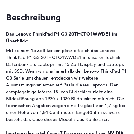
Festplatte
Festplatte
512 GB SSD
Beschreibung
Schnittstelle
PCIe
Optische Speicher
Das Lenovo ThinkPad P1 G3 20THCTO1WWDE1 im
Überblick:
Laufwerks-Typ
ohne Laufwerk
Mit seinem 15 Zoll Screen platziert sich das Lenovo
Display
ThinkPad P1 G3 20THCTO1WWDE1 in unserer Technik-
Display-Typ
15,6" TFT
Datenbank als
Laptops mit 15 Zoll Display
und
Laptops
mit SSD
. Wenn wir uns innerhalb der
Lenovo ThinkPad P1
Max. Auflösung
1920 x 1080
G3
Serie umschauen, entdecken wir weitere
Auflösungstyp
Full-HD
Ausstattungsvarianten auf Basis dieses Laptops. Der
Besonderheiten
Display, entspiegelt, LED-
entspiegelt gelieferte 15 Inch Bildschirm zieht eine
Hintergrundbeleuchtung,
Bildauflösung von 1920 x 1080 Bildpunkten mit sich. Die
WVA
technischen Angaben zeigen eine Traglast von 1,7 kg bei
Kartenleser
einer Höhe von 1,84 Centimeter. Eingetönt in schwarz
besteht das Case dieses Modells aus Kohlefaser.
Unterstützte Flash-
SD Memory Card
Speicherkarten
Leistung des Intel Core i7 Prozessors und der NVIDIA