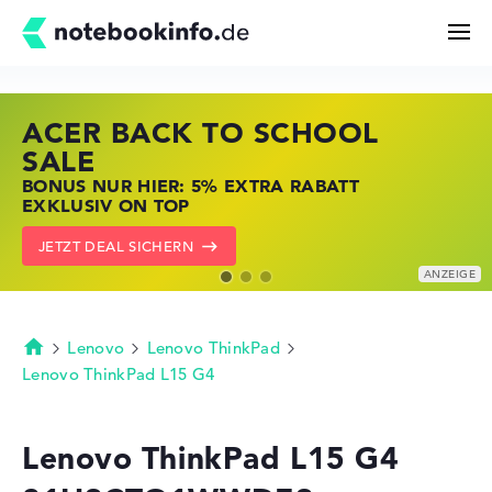
ACER BACK TO SCHOOL
HP STORE SSV DEALS
LENOVO LAPTOP DEALS
Suchen
SALE
JETZT ZUGREIFEN: NOTEBOOKS BEI HP
NOTEBOOKS BEI LENOVO JETZT
BONUS NUR HIER: 5% EXTRA RABATT
KRÄFTIG REDUZIERT
KRÄFTIG REDUZIERT
Konfigurator
EXKLUSIV ON TOP
ZU DEN HP ANGEBOTEN
LENOVO DEALS ZEIGEN
JETZT DEAL SICHERN
Kaufberatung
Technik & Wissen
Lenovo
Lenovo ThinkPad
Startseite
Lenovo ThinkPad L15 G4
Deals
Lenovo ThinkPad L15 G4
Merkzettel