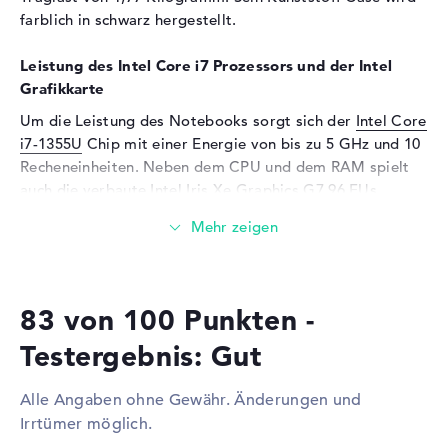
farblich in schwarz hergestellt.
Soundkarte
Realtek ALC3287
Webcam
Leistung des Intel Core i7 Prozessors und der Intel
Grafikkarte
Sensorauflösung
2 MP
Um die Leistung des Notebooks sorgt sich der
Intel Core
Eingabegeräte
i7-1355U
Chip mit einer Energie von bis zu 5 GHz und 10
Recheneinheiten. Neben dem CPU und dem RAM spielt
Eingabegeräte
Multi-Touch-Trackpad,
Tastatur
auch die verbaute
Intel Iris Xe Graphics G7 96 EUs
Grafikeinheit mit integriertem Videospeicher (VRAM)
Tastatur
Flüssigkeitsabweisend
eine dominante Rolle.
Telekommunikation
Wieviel Speicher hat das Lenovo ThinkPad L15 G4
Modem (Mobilfunk)
LTE
21H3CTO1WWDE3?
83 von 100 Punkten -
Netzwerk
Das Lenovo ThinkPad L15 G4 21H3CTO1WWDE3 wird
Testergebnis: Gut
Netzwerkkarte
Gigabit Ethernet
mit 32 GByte Arbeitsspeicher bestückt. Wer das
(10/100/1000)
Notebook nachträglich bis zu einer Maximalgröße von 64
Alle Angaben ohne Gewähr. Änderungen und
WLAN
802.11a, 802.11ac, 802.11ax,
GB aufrüsten möchte, benötigt DDR4 SDRAM (PC4-25600
Irrtümer möglich.
802.11b, 802.11g, 802.11n
- 3200 MHz) Arbeitsspeicher. Euer Betriebssystem und