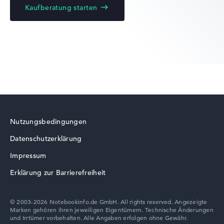
Kaufberatung starten
Lenovo Legion
Lenovo ThinkBook
Nutzungsbedingungen
Datenschutzerklärung
Lenovo Chromebook
Impressum
Erklärung zur Barrierefreiheit
© 2003-2026 Notebookinfo.de GmbH. All rights reserved. Angezeigte
Marken gehören ihren jeweiligen Eigentümern. Technische Änderungen
Lenovo LOQ
und Irrtümer vorbehalten. Alle Angaben erfolgen ohne Gewähr.