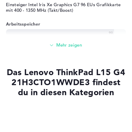
Einsteiger Intel Iris Xe Graphics G7 96 EUs Grafikkarte
Herstellergarantie
mit 400 - 1350 MHz (Takt/Boost)
Service & Support
1 Jahr Bring-In Service
Arbeitsspeicher
Sehr großer 32 GB (1 x 32 GB, 1 x Frei) Arbeitspeicher -
DDR4 SDRAM - PC4-25600 - 3200 MHz
Speicher
Das Lenovo ThinkPad L15 G4
Großer 1 TB SSD Speicher
21H3CTO1WWDE3 findest
du in diesen Kategorien
Mobilität
Laptops mit SSD
Akkulaufzeit
Laptops mit Windows 11