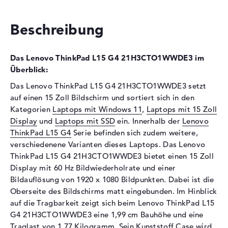
Schnittstelle
PCIe
Beschreibung
Optische Speicher
Laufwerks-Typ
ohne Laufwerk
Das Lenovo ThinkPad L15 G4 21H3CTO1WWDE3 im
Display
Überblick:
Display-Typ
15,6" TFT
Das Lenovo ThinkPad L15 G4 21H3CTO1WWDE3 setzt
auf einen 15 Zoll Bildschirm und sortiert sich in den
Max. Auflösung
1920 x 1080
Kategorien
Laptops mit Windows 11
,
Laptops mit 15 Zoll
Auflösungstyp
Full-HD
Display
und
Laptops mit SSD
ein. Innerhalb der
Lenovo
Bildwiederholrate
60 Hz
ThinkPad L15 G4
Serie befinden sich zudem weitere,
Besonderheiten
Multi-Touchscreen, matt,
verschiedenene Varianten dieses Laptops. Das Lenovo
LED-Hintergrundbeleuchtung,
ThinkPad L15 G4 21H3CTO1WWDE3 bietet einen 15 Zoll
IPS Panel
Display mit 60 Hz Bildwiederholrate und einer
Bildauflösung von 1920 x 1080 Bildpunkten. Dabei ist die
Kartenleser
Oberseite des Bildschirms matt eingebunden. Im Hinblick
Unterstützte Flash-
microSD
auf die Tragbarkeit zeigt sich beim Lenovo ThinkPad L15
Speicherkarten
G4 21H3CTO1WWDE3 eine 1,99 cm Bauhöhe und eine
Audio
Traglast von 1,77 Kilogramm. Sein Kunststoff Case wird