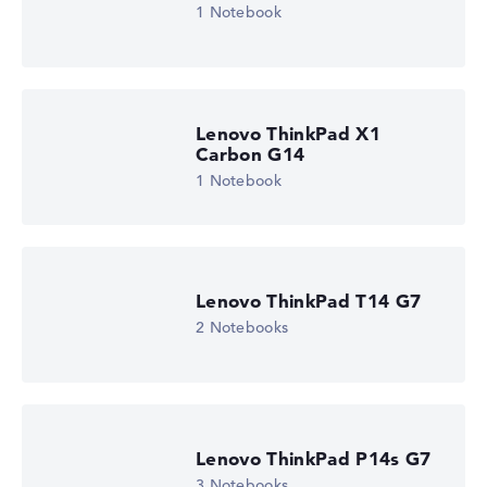
1 Notebook
Wir arbeiten mit den offiziellen Herstellerangaben.
Fehlen Daten bei einzelnen Modellen, passen sich die
Gewichtungen automatisch an.
Lob oder Kritik?
Wir freuen uns über dein Feedback
Lenovo ThinkPad X1
Carbon G14
1 Notebook
Lenovo ThinkPad T14 G7
2 Notebooks
Lenovo ThinkPad P14s G7
3 Notebooks