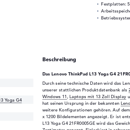
Festplatten: 
Arbeitsspeic
Betriebssyste
Beschreibung
Das Lenovo ThinkPad L13 Yoga G4 21FR0
Durch seine technische Daten wird das L
unserer stattlichen Produktdatenbank als
Windows 11
,
Laptops mit 13 Zoll Display
u
13 Yoga G4
hat seinen Ursprung in der bekannten
Leno
weitere Konfigurationen gehören. Auf dem 
x 1200 Bildelementen angezeigt. Er ist en
L13 Yoga G4 21FR0005GE wird das Gewicht 
Zentimeter genannt. Einlackiert in schwar