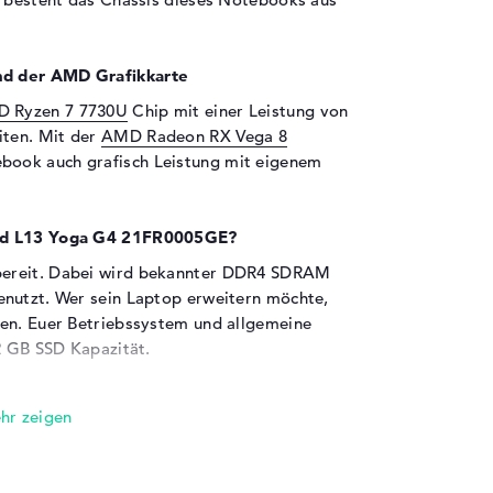
nd der AMD Grafikkarte
 Ryzen 7 7730U
Chip mit einer Leistung von
iten. Mit der
AMD Radeon RX Vega 8
book auch grafisch Leistung mit eigenem
Pad L13 Yoga G4 21FR0005GE?
bereit. Dabei wird bekannter DDR4 SDRAM
enutzt. Wer sein Laptop erweitern möchte,
gen. Euer Betriebssystem und allgemeine
2 GB SSD Kapazität.
en sind an Bord:
4 21FR0005GE extern ausbauen wollt, könnt
eispiel per USB 3.2 - Typ A (2x), USB 3.2 -
nd HDMI 2.0 (1x). Über die untergebrachten