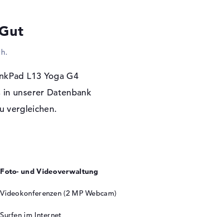
t nachrüsten. All-in-One Drucker, Maus oder
lbstverständlich könnt ihr auch externe
 Gut
 einfach just euer Handy laden. Das Notebook
z eingesetzt werden. Anzeigen, TVs oder
h.
and entsprechender Kabel angeschlossen. Um
m Produkt kein DVD-Brenner integriert.
inkPad L13 Yoga G4
Garantie
 in unserer Datenbank
 Bit) ist ebenso ein System für die Nutzung
u vergleichen.
keit mit dem Lenovo ThinkPad L13 Yoga G4
 Pick-up & Return-Service einsetzen.
Foto- und Videoverwaltung
Videokonferenzen (2 MP Webcam)
Surfen im Internet