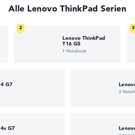
Alle Lenovo ThinkPad Serien
gaben. Fehlen Daten bei einzelnen Modellen, passen sich die Ge
edback
Lenovo ThinkPad
T16 G5
1 Notebook
 11
)
14 G7
Lenov
3 Note
turn-Service
14s G7
Lenov