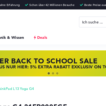
hnik & Wissen
Deals
ER BACK TO SCHOOL SALE
 STORE SSV DEALS
NOVO LAPTOP DEALS
S NUR HIER: 5% EXTRA RABATT EXKLUSIV ON 
T ZUGREIFEN: NOTEBOOKS BEI HP KRÄFTIG RED
BOOKS BEI LENOVO JETZT KRÄFTIG REDUZIERT
hinkPad L13 Yoga G4