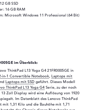
512 GB SSD
her: 16 GB RAM
m: Microsoft Windows 11 Professional (64 Bit)
005GE im Überblick:
enovo ThinkPad L13 Yoga G4 21FR0005GE in
2-in-1 Convertible Notebook
,
Laptops mit
nd
Laptops mit SSD
geführt. Dieses Modell
vo ThinkPad L13 Yoga G4
Serie, zu der noch
13 Zoll Display wird eine Auflösung von 1920
tspiegelt. Im Datenblatt des Lenovo ThinkPad
mit 1,31 Kilo und die Bauhöhe mit 1,71
z besteht das Chassis dieses Notebooks aus