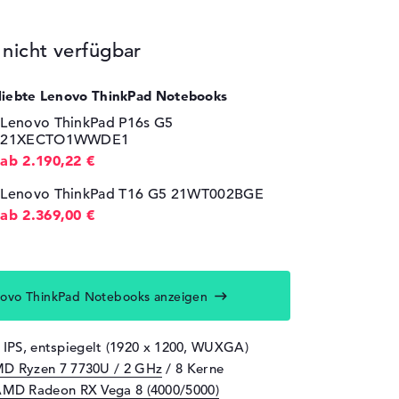
icht verfügbar
eliebte Lenovo ThinkPad Notebooks
Lenovo ThinkPad P16s G5
21XECTO1WWDE1
ab 2.190,22 €
Lenovo ThinkPad T16 G5 21WT002BGE
ab 2.369,00 €
ovo ThinkPad Notebooks anzeigen
" IPS, entspiegelt (1920 x 1200, WUXGA)
D Ryzen 7 7730U / 2 GHz
/ 8 Kerne
MD Radeon RX Vega 8 (4000/5000)