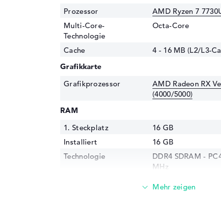
Prozessor
AMD Ryzen 7 7730U
Multi-Core-
Octa-Core
Technologie
Cache
4 - 16 MB (L2/L3-Ca
Grafikkarte
Grafikprozessor
AMD Radeon RX Ve
(4000/5000)
RAM
1. Steckplatz
16 GB
Installiert
16 GB
Technologie
DDR4 SDRAM - PC4-
MHz
Festplatte
Festplatte
512 GB SSD
Schnittstelle
PCIe