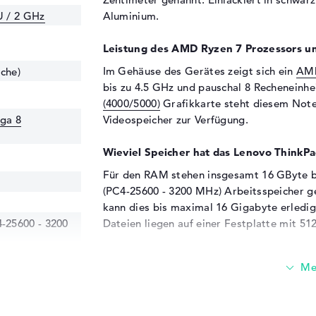
 / 2 GHz
Aluminium.
Leistung des AMD Ryzen 7 Prozessors u
Im Gehäuse des Gerätes zeigt sich ein
AMD
che)
bis zu 4.5 GHz und pauschal 8 Recheneinhe
(4000/5000)
Grafikkarte steht diesem Note
ga 8
Videospeicher zur Verfügung.
Wieviel Speicher hat das Lenovo Think
Für den RAM stehen insgesamt 16 GByte 
(PC4-25600 - 3200 MHz) Arbeitsspeicher g
kann dies bis maximal 16 Gigabyte erledi
25600 - 3200
Dateien liegen auf einer Festplatte mit 51
Diese Schnittstellen und Funkverbindung
Wenn ihr das Lenovo ThinkPad L13 Yoga G
ihr die über eine Menge an Ports tun. Zum B
Typ C (2x), DisplayPort über USB-C (2x) u