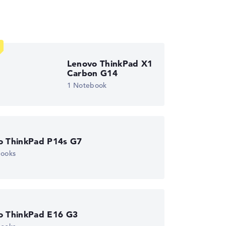
wichtungen automatisch an.
Lenovo ThinkPad X1
Carbon G14
1 Notebook
o ThinkPad P14s G7
books
o ThinkPad E16 G3