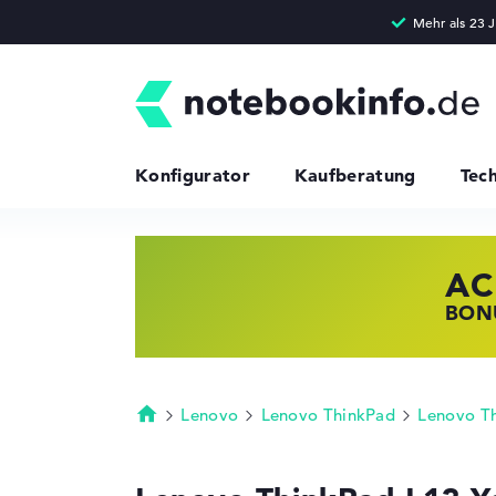
Konfigurator
Kaufberatung
Tec
AC
HP
LE
BONU
JETZ
NOTE
Lenovo
Lenovo ThinkPad
Lenovo T
Startseite