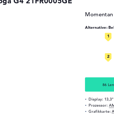
Yoga G4 21FR0005GE
Momentan n
Alternative: B
86 Len
Display: 13,3
Prozessor:
AM
Grafikkarte:
A