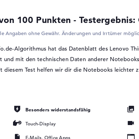
USB-Anschlüsse sollt ihr schnell euer Gerä
Keyboard? Nur einstecken und loslegen. Se
von 100 Punkten - Testergebnis:
Festplatte und USB-Sticks anbringen oder
soll andstandslos auch als Stand-PC-Ersat
lle Angaben ohne Gewähr. Änderungen und Irrtümer möglic
Projektoren werden problemlos mit Beist
Platz im Gehäuse zu sparen, wird in diese
o.de-Algorithmus hat das Datenblatt des Lenovo Th
Windows 11 Betriebssystem und 1 Jahr 
t und mit den technischen Daten anderer Notebooks
Mit Microsoft Windows 11 Professional (64
entspiegelt,
it diesem Test helfen wir dir die Notebooks leichter z
euchtung, IPS
vorinstalliert. Solltet ihr eine Schwierig
21FR0005GE bekommen, dürft ihr die 1 Jahr
Besonders widerstandsfähig
Touch-Display
E-Mails, Office Apps